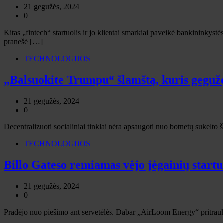
21 gegužės, 2024
0
Kitas „fintech“ startuolis ir jo klientai smarkiai paveikė bankininky
pranešė […]
TECHNOLOGIJOS
„Balsuokite Trumpu“ šlamštą, kuris gegužę
21 gegužės, 2024
0
Decentralizuoti socialiniai tinklai nėra apsaugoti nuo botnetų sukelt
TECHNOLOGIJOS
Billo Gateso remiamas vėjo jėgainių start
21 gegužės, 2024
0
Pradėjo nuo piešimo ant servetėlės. Dabar „AirLoom Energy“ pritrauk