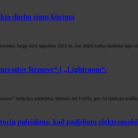
lekto darbo eigos kūrimą
rantai, baigę savo laipsnius 2022 m., kai dideli kalbų modeliai tapo 
enerative Remove“ į „Lightroom“.
ve“ funkcijos pridėjimą. Sukurta ant Firefly, gen AI funkcija leidžia 
torių paleidimą, kad padidintų elektromobi