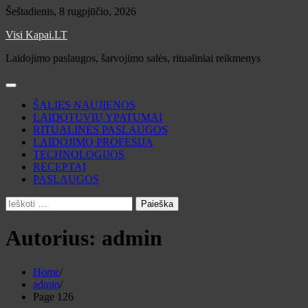
Skip
Šeštadienis, 8 rugpjūčio, 2026
to
Visi Kapai.LT
content
Laidojimo paslaugos, šarvojimo salės, ritualiniai reikmenys
ŠALIES NAUJIENOS
LAIDOTUVIŲ YPATUMAI
RITUALINĖS PASLAUGOS
LAIDOJIMO PROFESIJA
TECHNOLOGIJOS
RECEPTAI
PASLAUGOS
Ieškoti:
Autorius:
admin
Home
admin
Page 126