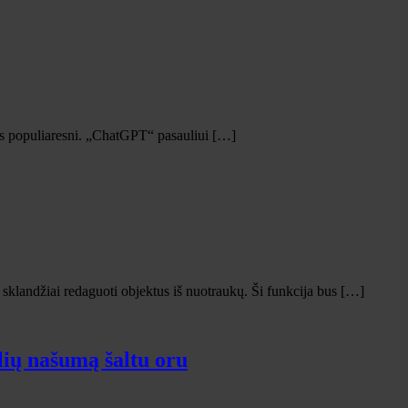
vis populiaresni. „ChatGPT“ pasauliui […]
sklandžiai redaguoti objektus iš nuotraukų. Ši funkcija bus […]
lių našumą šaltu oru