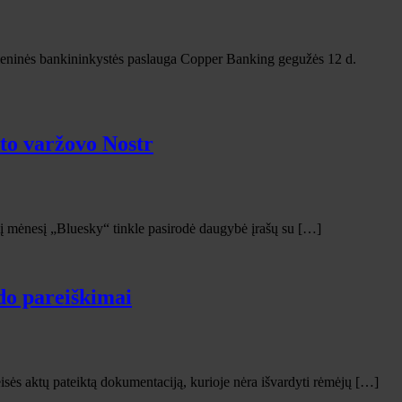
aitmeninės bankininkystės paslauga Copper Banking gegužės 12 d.
oto varžovo Nostr
 šį mėnesį „Bluesky“ tinkle pasirodė daugybė įrašų su […]
do pareiškimai
ės aktų pateiktą dokumentaciją, kurioje nėra išvardyti rėmėjų […]