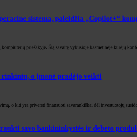
eracine sistema, paleidžia „Copilot+“ kom
ų kompiuterių priešakyje. Šią savaitę vykusioje kasmetinėje kūrėjų konf
inkiniu, o įmonė pradėjo veikti
mą, o kiti yra priversti finansuoti savarankiškai dėl investuotojų susi
traukti savo bankininkystės ir debeto produ