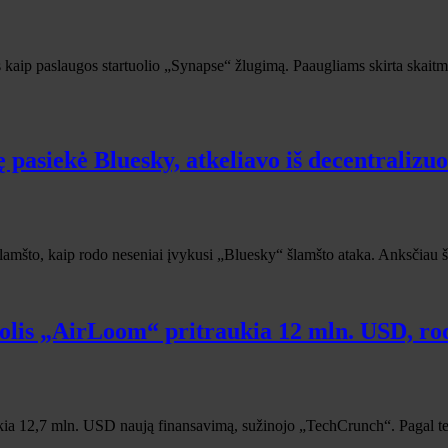
stės kaip paslaugos startuolio „Synapse“ žlugimą. Paaugliams skirta sk
 pasiekė Bluesky, atkeliavo iš decentralizu
o šlamšto, kaip rodo neseniai įvykusi „Bluesky“ šlamšto ataka. Anksčiau
uolis „AirLoom“ pritraukia 12 mln. USD, ro
ia 12,7 mln. USD naują finansavimą, sužinojo „TechCrunch“. Pagal teis