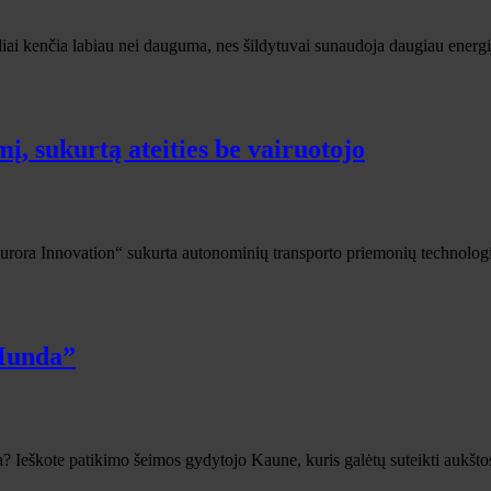
iai kenčia labiau nei dauguma, nes šildytuvai sunaudoja daugiau energijo
į, sukurtą ateities be vairuotojo
rora Innovation“ sukurta autonominių transporto priemonių technologija,
 Munda”
a? Ieškote patikimo šeimos gydytojo Kaune, kuris galėtų suteikti aukšt