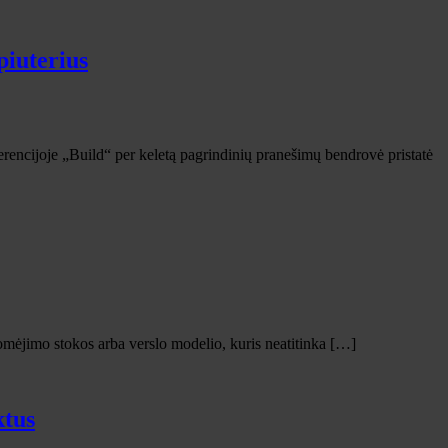
piuterius
erencijoje „Build“ per keletą pagrindinių pranešimų bendrovė pristatė
domėjimo stokos arba verslo modelio, kuris neatitinka […]
ktus