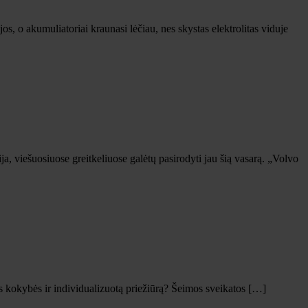
s, o akumuliatoriai kraunasi lėčiau, nes skystas elektrolitas viduje
 viešuosiuose greitkeliuose galėtų pasirodyti jau šią vasarą. „Volvo
os kokybės ir individualizuotą priežiūrą? Šeimos sveikatos […]