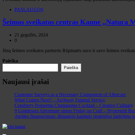
PASLAUGOS
Šeimos sveikatos centras Kaune „Natura
21 gegužės, 2024
0
Jūsų šeimos sveikatos partneris Rūpinatės savo ir savo šeimos sveikat
Paieška
Paieška
Naujausi įrašai
Customer Surveys as a Necessary Component of Aftercare
What Comes Next? – Archway Funeral Service
Cranberry Poinsettia Champagne Cocktail – Creative Culinary
9 Goddesses Adventure opens Friday on Craft – Hypergrid Bus
Ateities finansavimas: išmaniojo kapitalo strategijos laidojimo