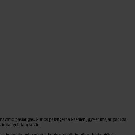
aptarnavimo paslaugas, kurios palengvina kasdienį gyvenimą ar padeda
ir daugelį kitų sričių.
ugas internetu bei naudotis jomis nuotoliniu būdu. Kokybiškos