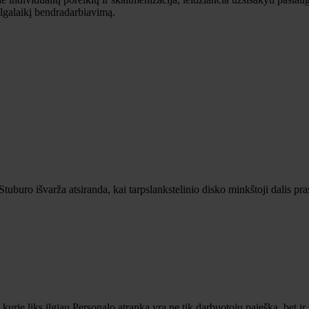
ilgalaikį bendradarbiavimą.
tuburo išvarža atsiranda, kai tarpslankstelinio disko minkštoji dalis pras
 kurie liks ilgiau Personalo atranka yra ne tik darbuotojų paieška, bet i