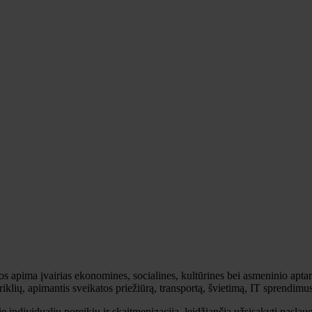
ą. Jos apima įvairias ekonomines, socialines, kultūrines bei asmeninio 
klių, apimantis sveikatos priežiūrą, transportą, švietimą, IT sprendimus 
 individualių poreikių ir skaitmenizacija, leidžiančia užsisakyti pasla