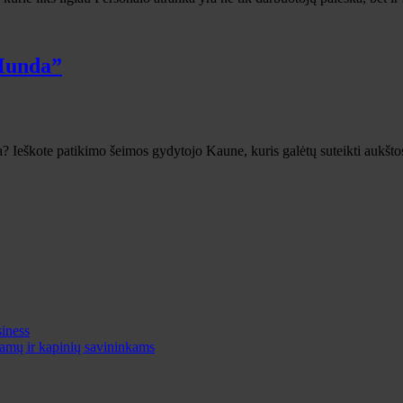
 Munda”
a? Ieškote patikimo šeimos gydytojo Kaune, kuris galėtų suteikti aukšt
iness
 namų ir kapinių savininkams