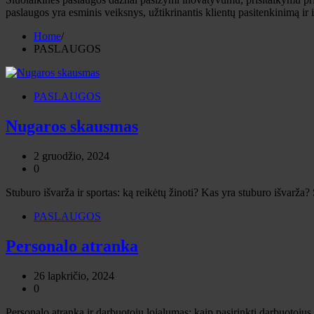
paslaugos yra esminis veiksnys, užtikrinantis klientų pasitenkinimą ir 
Home
PASLAUGOS
PASLAUGOS
Nugaros skausmas
2 gruodžio, 2024
0
Stuburo išvarža ir sportas: ką reikėtų žinoti? Kas yra stuburo išvarža? S
PASLAUGOS
Personalo atranka
26 lapkričio, 2024
0
Personalo atranka ir darbuotojų lojalumas: kaip pasirinkti darbuotojus,