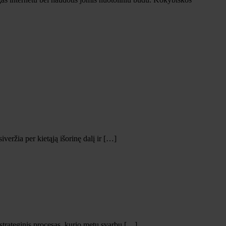
iveržia per kietąją išorinę dalį ir […]
r strateginis procesas, kurio metu svarbu […]