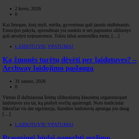
2 kovo, 2026
0
Kai žmogus, kurį myli, miršta, gyvenimas gali jaustis stulbinantis.
Emocijos pakyla, sprendimai yra sunkūs ir net paprastos užduotys
gali atrodyti neįmanomos. Tokiu labai asmenišku metu, […]
LAIDOTUVIŲ YPATUMAI
Ką žmonės turėtų dėvėti per laidotuves? –
Archway laidojimo paslauga
31 sausio, 2026
0
Vienas iš dažniausiai šeimų užduodamų klausimų organizuojant
laidotuves yra tai, ką prašyti svečių apsirengti. Nors tradiciniai
lūkesčiai vis dar egzistuoja, šiandien laidotuvių apranga yra daug
[…]
LAIDOTUVIŲ YPATUMAI
Prasmingi būdai pagerbti mylimo