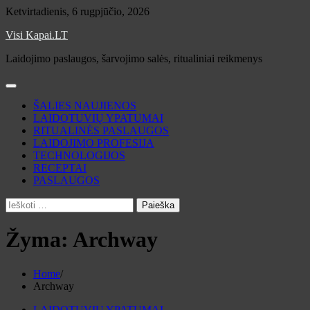
Skip
Ketvirtadienis, 6 rugpjūčio, 2026
to
Visi Kapai.LT
content
Laidojimo paslaugos, šarvojimo salės, ritualiniai reikmenys
ŠALIES NAUJIENOS
LAIDOTUVIŲ YPATUMAI
RITUALINĖS PASLAUGOS
LAIDOJIMO PROFESIJA
TECHNOLOGIJOS
RECEPTAI
PASLAUGOS
Ieškoti:
Žyma:
Archway
Home
Archway
LAIDOTUVIŲ YPATUMAI