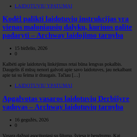
LAIDOTUVIŲ YPATUMAI
Kodėl palikti laidotuvių instrukcijas yra
vienas maloniausių dalykų, kuriuos galite
padaryti – Archway laidojimo tarnyba
15 birželio, 2026
0
Kalbėti apie laidotuvių linkėjimus retai būna lengvas pokalbis.
Daugelis iš mūsų nenori galvoti apie savo laidotuves, jau nekalbant
apie tai su šeima ir draugais. Tačiau […]
LAIDOTUVIŲ YPATUMAI
Apgalvotas vasaros laidotuvių Derbišyre
vadovas – Archway laidotuvių tarnyba
16 gegužės, 2026
0
Vasara dažnai asocijuojasi su šiluma, šviesa ir bendrumu. Kai