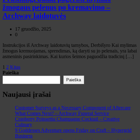
žmogaus pelenus po kremavimo –
Archway laidotuvės
17 gruodžio, 2025
0
Instrukcijos iš Archway laidotuvių tarnybos, Derbišyro Kai mylimas
žmogus kremuojamas, sprendimas, ką daryti su jo pelenais, yra labai
asmeninis pasirinkimas. Kai kurios šeimos paguodžia tradicinį […]
Įrašų
1
2
Kitas
Paieška
puslapiavimas
Paieška
Naujausi įrašai
Customer Surveys as a Necessary Component of Aftercare
What Comes Next? – Archway Funeral Service
Cranberry Poinsettia Champagne Cocktail – Creative
Culinary
9 Goddesses Adventure opens Friday on Craft – Hypergrid
Business