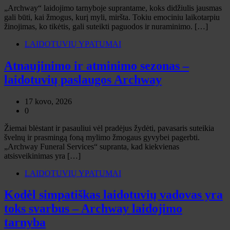
„Archway“ laidojimo tarnyboje suprantame, koks didžiulis jausmas
gali būti, kai žmogus, kurį myli, miršta. Tokiu emociniu laikotarpiu
žinojimas, ko tikėtis, gali suteikti paguodos ir nuraminimo. […]
LAIDOTUVIŲ YPATUMAI
Atnaujinimo ir atminimo sezonas –
laidotuvių paslaugos Archway
17 kovo, 2026
0
Žiemai blėstant ir pasauliui vėl pradėjus žydėti, pavasaris suteikia
švelnų ir prasmingą foną mylimo žmogaus gyvybei pagerbti.
„Archway Funeral Services“ supranta, kad kiekvienas
atsisveikinimas yra […]
LAIDOTUVIŲ YPATUMAI
Kodėl simpatiškas laidotuvių vadovas yra
toks svarbus – Archway laidojimo
tarnyba