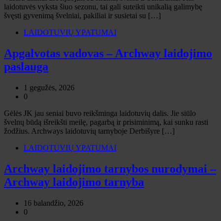
laidotuvės vyksta šiuo sezonu, tai gali suteikti unikalią galimybę
švęsti gyvenimą švelniai, pakiliai ir susietai su […]
LAIDOTUVIŲ YPATUMAI
Apgalvotas vadovas – Archway laidojimo
paslauga
1 gegužės, 2026
0
Gėlės JK jau seniai buvo reikšminga laidotuvių dalis. Jie siūlo
švelnų būdą išreikšti meilę, pagarbą ir prisiminimą, kai sunku rasti
žodžius. Archways laidotuvių tarnyboje Derbišyre […]
LAIDOTUVIŲ YPATUMAI
Archway laidojimo tarnybos nurodymai –
Archway laidojimo tarnyba
16 balandžio, 2026
0