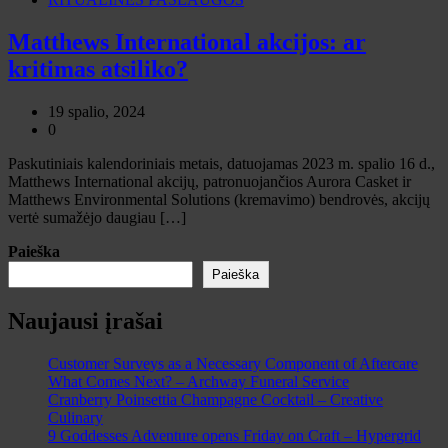
Matthews International akcijos: ar
kritimas atsiliko?
19 spalio, 2024
0
Paskutiniais kalendoriniais metais, datuojamas 2023 m. spalio 16 d.,
Matthews International akcijų, patronuojančios Aurora Casket ir
Matthews Environmental Solutions (kremavimo) bendrovės, akcijų
vertė sumažėjo daugiau […]
Paieška
Paieška
Naujausi įrašai
Customer Surveys as a Necessary Component of Aftercare
What Comes Next? – Archway Funeral Service
Cranberry Poinsettia Champagne Cocktail – Creative
Culinary
9 Goddesses Adventure opens Friday on Craft – Hypergrid