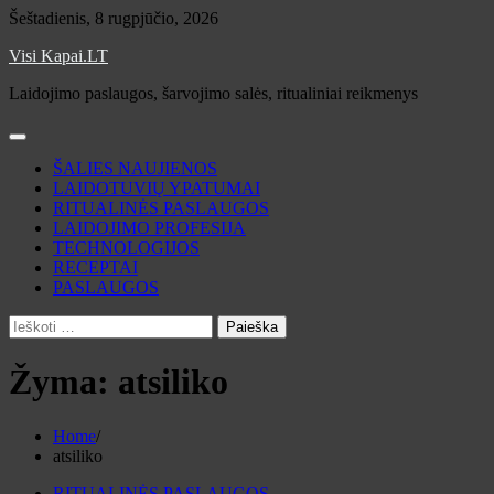
Skip
Šeštadienis, 8 rugpjūčio, 2026
to
Visi Kapai.LT
content
Laidojimo paslaugos, šarvojimo salės, ritualiniai reikmenys
ŠALIES NAUJIENOS
LAIDOTUVIŲ YPATUMAI
RITUALINĖS PASLAUGOS
LAIDOJIMO PROFESIJA
TECHNOLOGIJOS
RECEPTAI
PASLAUGOS
Ieškoti:
Žyma:
atsiliko
Home
atsiliko
RITUALINĖS PASLAUGOS