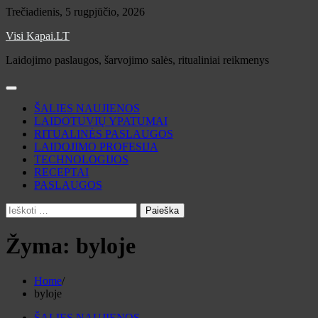
Skip
Trečiadienis, 5 rugpjūčio, 2026
to
Visi Kapai.LT
content
Laidojimo paslaugos, šarvojimo salės, ritualiniai reikmenys
ŠALIES NAUJIENOS
LAIDOTUVIŲ YPATUMAI
RITUALINĖS PASLAUGOS
LAIDOJIMO PROFESIJA
TECHNOLOGIJOS
RECEPTAI
PASLAUGOS
Ieškoti:
Žyma:
byloje
Home
byloje
ŠALIES NAUJIENOS