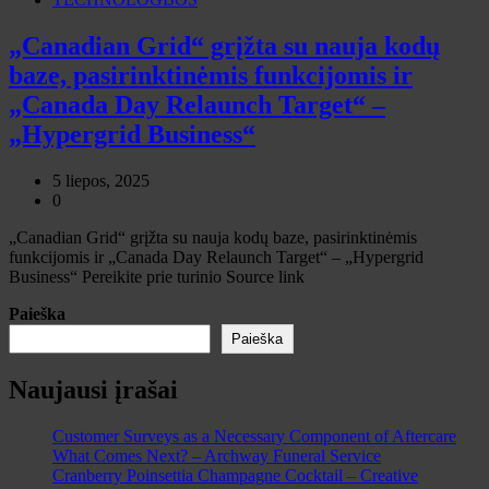
„Canadian Grid“ grįžta su nauja kodų
baze, pasirinktinėmis funkcijomis ir
„Canada Day Relaunch Target“ –
„Hypergrid Business“
5 liepos, 2025
0
„Canadian Grid“ grįžta su nauja kodų baze, pasirinktinėmis
funkcijomis ir „Canada Day Relaunch Target“ – „Hypergrid
Business“ Pereikite prie turinio Source link
Paieška
Paieška
Naujausi įrašai
Customer Surveys as a Necessary Component of Aftercare
What Comes Next? – Archway Funeral Service
Cranberry Poinsettia Champagne Cocktail – Creative