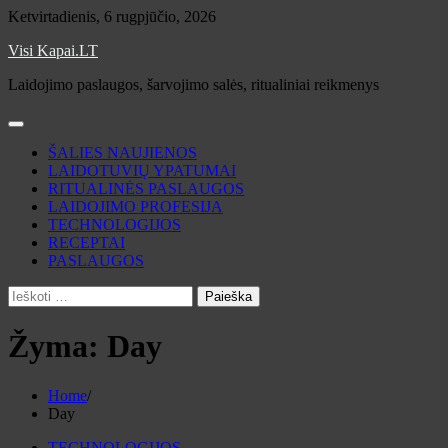
Skip
Ketvirtadienis, 6 rugpjūčio, 2026
to
Visi Kapai.LT
content
Laidojimo paslaugos, šarvojimo salės, ritualiniai reikmenys
ŠALIES NAUJIENOS
LAIDOTUVIŲ YPATUMAI
RITUALINĖS PASLAUGOS
LAIDOJIMO PROFESIJA
TECHNOLOGIJOS
RECEPTAI
PASLAUGOS
Ieškoti:
Žyma:
Day
Home
Day
TECHNOLOGIJOS