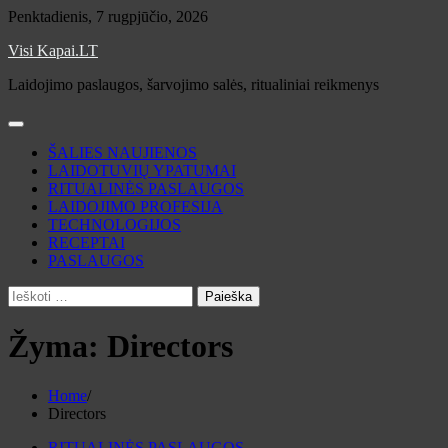
Skip
Penktadienis, 7 rugpjūčio, 2026
to
Visi Kapai.LT
content
Laidojimo paslaugos, šarvojimo salės, ritualiniai reikmenys
ŠALIES NAUJIENOS
LAIDOTUVIŲ YPATUMAI
RITUALINĖS PASLAUGOS
LAIDOJIMO PROFESIJA
TECHNOLOGIJOS
RECEPTAI
PASLAUGOS
Ieškoti:
Žyma:
Directors
Home
Directors
RITUALINĖS PASLAUGOS