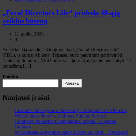
„Feral Directors Life“ prideda 48-ąją
veiklos būseną
11 spalio, 2024
0
Anksčiau šią savaitę sužinojome, kad „Fueral Directors Life“
(FDL), įsikūrusi Abilene, Teksase, buvo patvirtinta pardavinėti
išankstinį draudimą Virdžinijos valstijoje. Kaip galite perskaityti iš šį
pranešimą […]
Paieška
Paieška
Naujausi įrašai
Customer Surveys as a Necessary Component of Aftercare
What Comes Next? – Archway Funeral Service
Cranberry Poinsettia Champagne Cocktail – Creative
Culinary
9 Goddesses Adventure opens Friday on Craft – Hypergrid