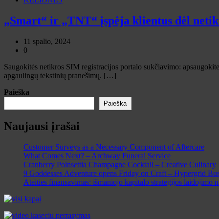
„Smart“ ir „TNT“ įspėja klientus dėl netik
11 spalio, 2024
0
Saugokitės netikros SIM registracijos portalo sukčiavimo: apsaugokit
apgaulingų tekstinių pranešimų. […]
Paieška
Paieška
Naujausi įrašai
Customer Surveys as a Necessary Component of Aftercare
What Comes Next? – Archway Funeral Service
Cranberry Poinsettia Champagne Cocktail – Creative Culinary
9 Goddesses Adventure opens Friday on Craft – Hypergrid Bus
Ateities finansavimas: išmaniojo kapitalo strategijos laidojimo