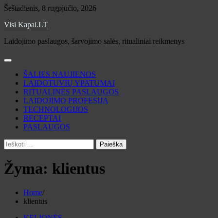
Skip
Šeštadienis, 8 rugpjūčio, 2026
to
Visi Kapai.LT
content
Laidojimo paslaugos, šarvojimo salės, ritualiniai reikmenys
ŠALIES NAUJIENOS
LAIDOTUVIŲ YPATUMAI
RITUALINĖS PASLAUGOS
LAIDOJIMO PROFESIJA
TECHNOLOGIJOS
RECEPTAI
PASLAUGOS
Ieškoti:
Žyma:
klientus
Home
klientus
KELIONĖS