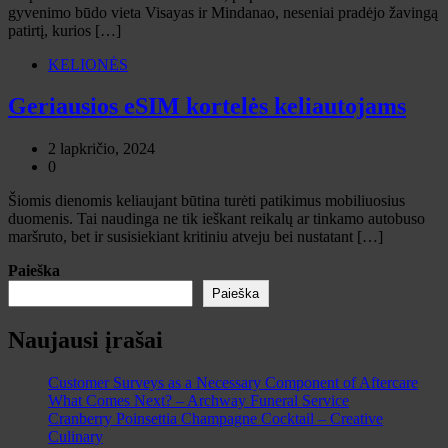
gyvenimo būdo vieta Visayas ir Mindanao, neseniai pradėjo žavingą
patirtį, kurios […]
KELIONĖS
Geriausios eSIM kortelės keliautojams
2 lapkričio, 2024
0
Šiomis dienomis keliaujant būtina turėti patikimus mobiliuosius
duomenis. Tai naudinga ne tik ieškant reikalų ar tinkamo autobuso
maršruto, bet ir susisiekiant kritiniu atveju bei nustatant […]
Paieška
Paieška
Naujausi įrašai
Customer Surveys as a Necessary Component of Aftercare
What Comes Next? – Archway Funeral Service
Cranberry Poinsettia Champagne Cocktail – Creative
Culinary