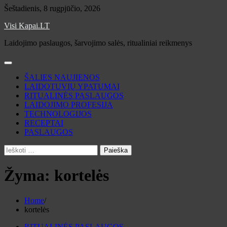
Skip
Šeštadienis, 8 rugpjūčio, 2026
to
Visi Kapai.LT
content
Laidojimo paslaugos, šarvojimo salės, ritualiniai reikmenys
ŠALIES NAUJIENOS
LAIDOTUVIŲ YPATUMAI
RITUALINĖS PASLAUGOS
LAIDOJIMO PROFESIJA
TECHNOLOGIJOS
RECEPTAI
PASLAUGOS
Ieškoti:
Žyma:
kortelės
Home
kortelės
RITUALINĖS PASLAUGOS