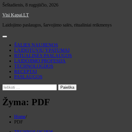
Skip
Šeštadienis, 8 rugpjūčio, 2026
to
Visi Kapai.LT
content
Laidojimo paslaugos, šarvojimo salės, ritualiniai reikmenys
ŠALIES NAUJIENOS
LAIDOTUVIŲ YPATUMAI
RITUALINĖS PASLAUGOS
LAIDOJIMO PROFESIJA
TECHNOLOGIJOS
RECEPTAI
PASLAUGOS
Ieškoti:
Žyma:
PDF
Home
PDF
TECHNOLOGIJOS