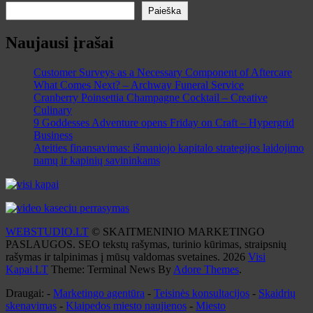
Paieška
Naujausi įrašai
Customer Surveys as a Necessary Component of Aftercare
What Comes Next? – Archway Funeral Service
Cranberry Poinsettia Champagne Cocktail – Creative
Culinary
9 Goddesses Adventure opens Friday on Craft – Hypergrid
Business
Ateities finansavimas: išmaniojo kapitalo strategijos laidojimo
namų ir kapinių savininkams
WEBSTUDIO.LT
© SKAITMENINIO MARKETINGO
PASLAUGOS. SEO tekstų rašymas, turinio kūrimas, straipsnių
rašymas ir talpinimas į mūsų valdomas svetaines. 2026
Visi
Kapai.LT
Theme: Terminal News By
Adore Themes
.
Draugai: -
Marketingo agentūra
-
Teisinės konsultacijos
-
Skaidrių
skenavimas
-
Klaipedos miesto naujienos
-
Miesto