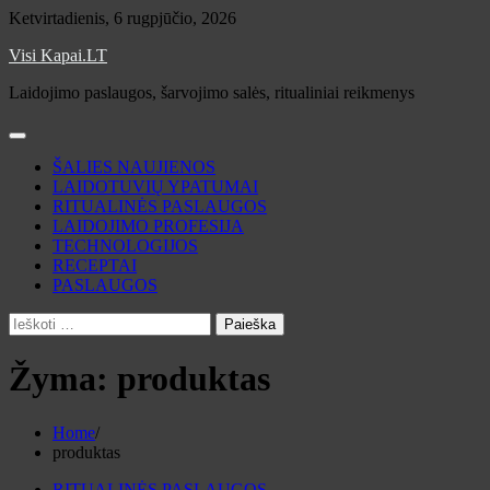
Skip
Ketvirtadienis, 6 rugpjūčio, 2026
to
Visi Kapai.LT
content
Laidojimo paslaugos, šarvojimo salės, ritualiniai reikmenys
ŠALIES NAUJIENOS
LAIDOTUVIŲ YPATUMAI
RITUALINĖS PASLAUGOS
LAIDOJIMO PROFESIJA
TECHNOLOGIJOS
RECEPTAI
PASLAUGOS
Ieškoti:
Žyma:
produktas
Home
produktas
RITUALINĖS PASLAUGOS