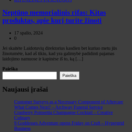
Neptūno memorialinis rifas: Kitas
produktas, apie kurį turite žinoti
17 spalio, 2024
0
Jei skaitėte Laidotuvių direktorius kasdien bet kuriuo metu jūs
žinotumėte, kad aš tikiu, kad yra galimybė padidinti pajamas
laidojimo namuose ir kapinėse iš to, ką […]
Paieška
Paieška
Naujausi įrašai
Customer Surveys as a Necessary Component of Aftercare
What Comes Next? – Archway Funeral Service
Cranberry Poinsettia Champagne Cocktail – Creative
Culinary
9 Goddesses Adventure opens Friday on Craft – Hypergrid
Business