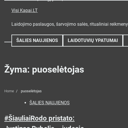
Skip
to
Visi Kapai.LT
content
Laidojimo paslaugos, šarvojimo salės, ritualiniai reikmen
ŠALIES NAUJIENOS
LAIDOTUVIŲ YPATUMAI
Žyma:
puoselėtojas
Home
puoselėtojas
ŠALIES NAUJIENOS
#ŠiauliaiRodo pristato: