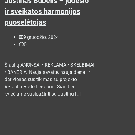
Justinas Bubelis – judesio
ir sveikatos harmonijos
puoselėtojas
9 gruodžio, 2024
0
Šiaulių ANONSAI • REKLAMA • SKELBIMAI
• BANERIAI Nauja savaitė, nauja diena, ir
dar vienas susitikimas su projekto
#ŠiauliaiRodo herojumi. Šiandien
kviečiame susipažinti su Justinu […]