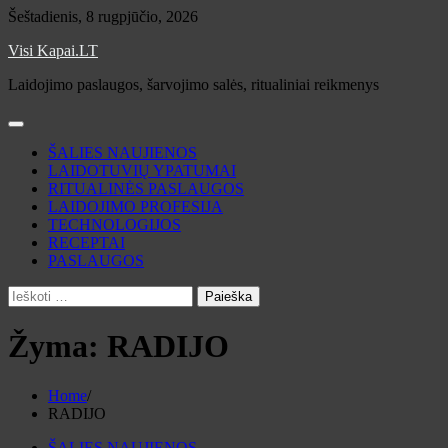
Skip
Šeštadienis, 8 rugpjūčio, 2026
to
Visi Kapai.LT
content
Laidojimo paslaugos, šarvojimo salės, ritualiniai reikmenys
ŠALIES NAUJIENOS
LAIDOTUVIŲ YPATUMAI
RITUALINĖS PASLAUGOS
LAIDOJIMO PROFESIJA
TECHNOLOGIJOS
RECEPTAI
PASLAUGOS
Ieškoti:
Žyma:
RADIJO
Home
RADIJO
ŠALIES NAUJIENOS