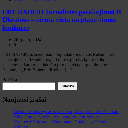
LRT RADIJO žurnalistės pasakojimui iš
Ukrainos – pirma vieta tarptautiniame
konkurse
20 spalio, 2024
0
LRT RADIJO užsienio naujienų redaktorės Ievos Balsiūnaitės
pasakojimas apie sudėtingą Ukrainos gimdyvių ir medikų
kasdienybę karo metu laimėjo pirmąją vietą tarptautiniame
festivalyje „Prix Bohemia Radio”. […]
Paieška
Paieška
Naujausi įrašai
Customer Surveys as a Necessary Component of Aftercare
What Comes Next? – Archway Funeral Service
Cranberry Poinsettia Champagne Cocktail – Creative
Culinary