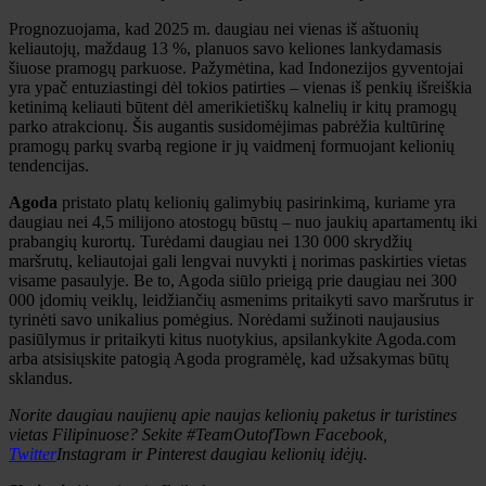
Prognozuojama, kad 2025 m. daugiau nei vienas iš aštuonių
keliautojų, maždaug 13 %, planuos savo keliones lankydamasis
šiuose pramogų parkuose. Pažymėtina, kad Indonezijos gyventojai
yra ypač entuziastingi dėl tokios patirties – vienas iš penkių išreiškia
ketinimą keliauti būtent dėl ​​amerikietiškų kalnelių ir kitų pramogų
parko atrakcionų. Šis augantis susidomėjimas pabrėžia kultūrinę
pramogų parkų svarbą regione ir jų vaidmenį formuojant kelionių
tendencijas.
Agoda
pristato platų kelionių galimybių pasirinkimą, kuriame yra
daugiau nei 4,5 milijono atostogų būstų – nuo ​​jaukių apartamentų iki
prabangių kurortų. Turėdami daugiau nei 130 000 skrydžių
maršrutų, keliautojai gali lengvai nuvykti į norimas paskirties vietas
visame pasaulyje. Be to, Agoda siūlo prieigą prie daugiau nei 300
000 įdomių veiklų, leidžiančių asmenims pritaikyti savo maršrutus ir
tyrinėti savo unikalius pomėgius. Norėdami sužinoti naujausius
pasiūlymus ir pritaikyti kitus nuotykius, apsilankykite Agoda.com
arba atsisiųskite patogią Agoda programėlę, kad užsakymas būtų
sklandus.
Norite daugiau naujienų apie naujas kelionių paketus ir turistines
vietas Filipinuose? Sekite #TeamOutofTown Facebook,
Twitter
Instagram ir Pinterest daugiau kelionių idėjų.