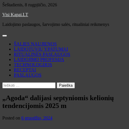
Skip
Šeštadienis, 8 rugpjūčio, 2026
to
Visi Kapai.LT
content
Laidojimo paslaugos, šarvojimo salės, ritualiniai reikmenys
ŠALIES NAUJIENOS
LAIDOTUVIŲ YPATUMAI
RITUALINĖS PASLAUGOS
LAIDOJIMO PROFESIJA
TECHNOLOGIJOS
RECEPTAI
PASLAUGOS
Ieškoti:
„Agoda“ dalijasi septyniomis kelionių
tendencijomis 2025 m
Posted on
6 gruodžio, 2024