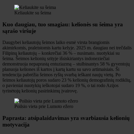
Keliaukite su šeima
Kuo daugiau, tuo smagiau: kelionės su šeima yra
sąrašo viršuje
Daugybei keliautojų šeimos laiko esmė virsta brangiomis
akimirkomis, praleistomis kartu kelyje. 2025 m. daugiau nei trečdalis
Filipinų keliautojų – konkrečiai 36 % – nusimato. nuotykiai su
šeima. Šeimos kelionių srityje išsiskiriantys indoneziečiai
demonstruoja nepaprastą entuziazmą – stulbinantys 58 % gyventojų
planuoja keliones iš kartos į kartą kartu su savo artimaisiais. Ši
tendencija pabrėžia šeimos ryšių svarbą ieškant naujų vietų. Po
šeimos keliautojų poros sudaro 23 % kelionių demografinių rodiklių,
o pavieniai nuotykių ieškotojai sudaro 19 %, o tai rodo Azijos
tyrinėtojų kelionių pasirinkimų įvairovę.
Poilsio vieta prie Lumoto ežero
Paprasta: atsipalaidavimas yra svarbiausia kelionių
motyvacija