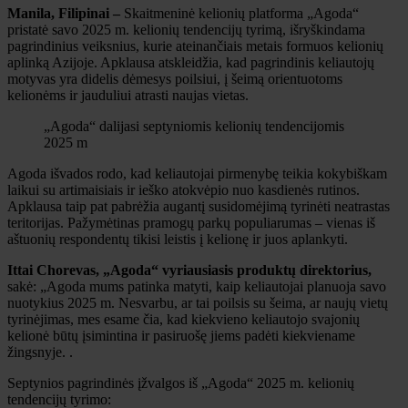
Manila, Filipinai –
Skaitmeninė kelionių platforma „Agoda“
pristatė savo 2025 m. kelionių tendencijų tyrimą, išryškindama
pagrindinius veiksnius, kurie ateinančiais metais formuos kelionių
aplinką Azijoje. Apklausa atskleidžia, kad pagrindinis keliautojų
motyvas yra didelis dėmesys poilsiui, į šeimą orientuotoms
kelionėms ir jauduliui atrasti naujas vietas.
„Agoda“ dalijasi septyniomis kelionių tendencijomis
2025 m
Agoda išvados rodo, kad keliautojai pirmenybę teikia kokybiškam
laikui su artimaisiais ir ieško atokvėpio nuo kasdienės rutinos.
Apklausa taip pat pabrėžia augantį susidomėjimą tyrinėti neatrastas
teritorijas. Pažymėtinas pramogų parkų populiarumas – vienas iš
aštuonių respondentų tikisi leistis į kelionę ir juos aplankyti.
Ittai Chorevas, „Agoda“ vyriausiasis produktų direktorius,
sakė: „Agoda mums patinka matyti, kaip keliautojai planuoja savo
nuotykius 2025 m. Nesvarbu, ar tai poilsis su šeima, ar naujų vietų
tyrinėjimas, mes esame čia, kad kiekvieno keliautojo svajonių
kelionė būtų įsimintina ir pasiruošę jiems padėti kiekviename
žingsnyje. .
Septynios pagrindinės įžvalgos iš „Agoda“ 2025 m. kelionių
tendencijų tyrimo: