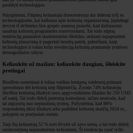
pasiūlyti technologijos.
Palyginimui, Filipinų keliautojai demonstruoja dar didesnį ryšį su
technologijomis, kai kalbama apie kelionių organizavimą. Įspūdingi
devyni iš dešimties šios grupės asmenų pranešė, kad dažniausiai
naudoja kelionių programėles rezervuodami. Tai rodo stiprią
tendenciją panaudoti skaitmeninius išteklius, siekiant supaprastinti
kelionių planavimą ir pagerinti bendrą patirtį, pabrėžiant, kaip
technologijos ir toliau kelia revoliuciją kelionių pramonėje įvairiose
demografinėse srityse.
Keliaukite už mažiau: keliaukite daugiau, išleiskite
protingai
Biudžeto sumetimai ir toliau vaidina lemiamą vaidmenį priimant
sprendimus dėl kelionių tarp filipiniečių. Žymūs 74% keliautojų
išreiškia ketinimą išlaikyti savo apgyvendinimo išlaidas iki 250 USD
už naktį. Tai rodo didelį jautrumą kainodarai, tačiau neatrodo, kad
tai atgrasytų nuo tarptautinių tyrimų. Pažymėtina, kad 88%
respondentų tikisi išlaikyti arba padidinti kelionių skaičių 2024 m.,
palyginti su praėjusiais metais.
Tarp šių keliautojų 52 % nori išvykti už savo sienų, o tai rodo didelį
susidomėjimą tarptautinėmis kelionėmis. Ši tendencija ypač ryški