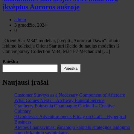
įkvėptus Auroros aušroje
admin
3 gruodžio, 2024
0
„Orient Star M34“ modeliai, įkvėpti „Aurora at Dawn“: riboto
leidimo kolekcija Orient Star turi išleido du naujus modelius iš
Contemporary Collection M34, M34 F7 Mechanical […]
Paieška
Paieška
Naujausi įrašai
Customer Surveys as a Necessary Component of Aftercare
What Comes Next? – Archway Funeral Service
Cranberry Poinsettia Champagne Cocktail – Creative
Culinary
9 Goddesses Adventure opens Friday on Craft – Hypergrid
Business
Ateities finansavimas: išmaniojo kapitalo strategijos laidojimo
namų ir kapinių savininkams