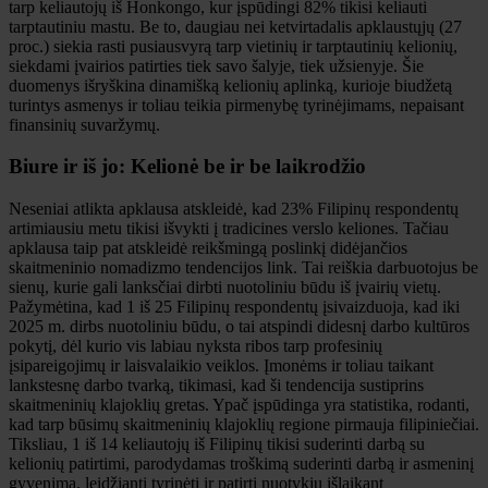
tarp keliautojų iš Honkongo, kur įspūdingi 82% tikisi keliauti
tarptautiniu mastu. Be to, daugiau nei ketvirtadalis apklaustųjų (27
proc.) siekia rasti pusiausvyrą tarp vietinių ir tarptautinių kelionių,
siekdami įvairios patirties tiek savo šalyje, tiek užsienyje. Šie
duomenys išryškina dinamišką kelionių aplinką, kurioje biudžetą
turintys asmenys ir toliau teikia pirmenybę tyrinėjimams, nepaisant
finansinių suvaržymų.
Biure ir iš jo: Kelionė be ir be laikrodžio
Neseniai atlikta apklausa atskleidė, kad 23% Filipinų respondentų
artimiausiu metu tikisi išvykti į tradicines verslo keliones. Tačiau
apklausa taip pat atskleidė reikšmingą poslinkį didėjančios
skaitmeninio nomadizmo tendencijos link. Tai reiškia darbuotojus be
sienų, kurie gali lanksčiai dirbti nuotoliniu būdu iš įvairių vietų.
Pažymėtina, kad 1 iš 25 Filipinų respondentų įsivaizduoja, kad iki
2025 m. dirbs nuotoliniu būdu, o tai atspindi didesnį darbo kultūros
pokytį, dėl kurio vis labiau nyksta ribos tarp profesinių
įsipareigojimų ir laisvalaikio veiklos. Įmonėms ir toliau taikant
lankstesnę darbo tvarką, tikimasi, kad ši tendencija sustiprins
skaitmeninių klajoklių gretas. Ypač įspūdinga yra statistika, rodanti,
kad tarp būsimų skaitmeninių klajoklių regione pirmauja filipiniečiai.
Tiksliau, 1 iš 14 keliautojų iš Filipinų tikisi suderinti darbą su
kelionių patirtimi, parodydamas troškimą suderinti darbą ir asmeninį
gyvenimą, leidžiantį tyrinėti ir patirti nuotykių išlaikant