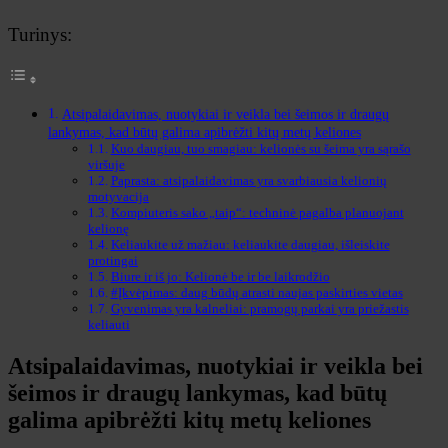
Turinys:
Atsipalaidavimas, nuotykiai ir veikla bei šeimos ir draugų
lankymas, kad būtų galima apibrėžti kitų metų keliones
Kuo daugiau, tuo smagiau: kelionės su šeima yra sąrašo
viršuje
Paprasta: atsipalaidavimas yra svarbiausia kelionių
motyvacija
Kompiuteris sako „taip“: techninė pagalba planuojant
kelionę
Keliaukite už mažiau: keliaukite daugiau, išleiskite
protingai
Biure ir iš jo: Kelionė be ir be laikrodžio
#Įkvėpimas: daug būdų atrasti naujas paskirties vietas
Gyvenimas yra kalneliai: pramogų parkai yra priežastis
keliauti
Atsipalaidavimas, nuotykiai ir veikla bei
šeimos ir draugų lankymas, kad būtų
galima apibrėžti kitų metų keliones