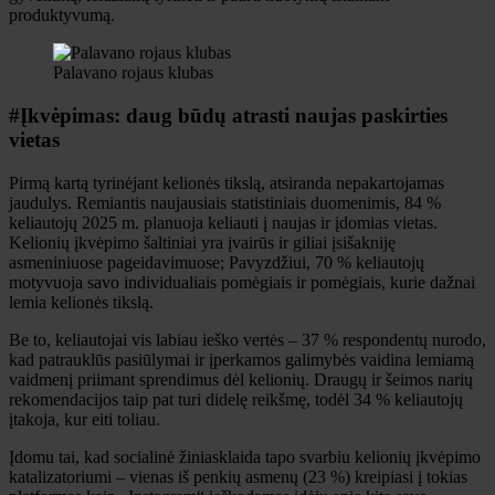
produktyvumą.
Palavano rojaus klubas
#Įkvėpimas: daug būdų atrasti naujas paskirties
vietas
Pirmą kartą tyrinėjant kelionės tikslą, atsiranda nepakartojamas
jaudulys. Remiantis naujausiais statistiniais duomenimis, 84 %
keliautojų 2025 m. planuoja keliauti į naujas ir įdomias vietas.
Kelionių įkvėpimo šaltiniai yra įvairūs ir giliai įsišakniję
asmeniniuose pageidavimuose; Pavyzdžiui, 70 % keliautojų
motyvuoja savo individualiais pomėgiais ir pomėgiais, kurie dažnai
lemia kelionės tikslą.
Be to, keliautojai vis labiau ieško vertės – 37 % respondentų nurodo,
kad patrauklūs pasiūlymai ir įperkamos galimybės vaidina lemiamą
vaidmenį priimant sprendimus dėl kelionių. Draugų ir šeimos narių
rekomendacijos taip pat turi didelę reikšmę, todėl 34 % keliautojų
įtakoja, kur eiti toliau.
Įdomu tai, kad socialinė žiniasklaida tapo svarbiu kelionių įkvėpimo
katalizatoriumi – vienas iš penkių asmenų (23 %) kreipiasi į tokias