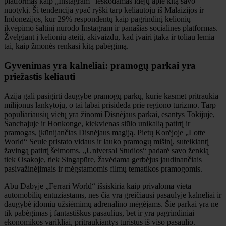
platformas kaip „Instagram“ ieškodamas idėjų apie kitą savo
nuotykį. Ši tendencija ypač ryški tarp keliautojų iš Malaizijos ir
Indonezijos, kur 29% respondentų kaip pagrindinį kelionių
įkvėpimo šaltinį nurodo Instagram ir panašias socialines platformas.
Žvelgiant į kelionių ateitį, akivaizdu, kad įvairi įtaka ir toliau lemia
tai, kaip žmonės renkasi kitą pabėgimą.
Gyvenimas yra kalneliai: pramogų parkai yra
priežastis keliauti
Azija gali pasigirti daugybe pramogų parkų, kurie kasmet pritraukia
milijonus lankytojų, o tai labai prisideda prie regiono turizmo. Tarp
populiariausių vietų yra žinomi Disnėjaus parkai, esantys Tokijuje,
Šanchajuje ir Honkonge, kiekvienas siūlo unikalią patirtį ir
pramogas, įkūnijančias Disnėjaus magiją. Pietų Korėjoje „Lotte
World“ Seule pristato vidaus ir lauko pramogų mišinį, suteikiantį
žavingą patirtį šeimoms. „Universal Studios“ padarė savo ženklą
tiek Osakoje, tiek Singapūre, žavėdama gerbėjus jaudinančiais
pasivažinėjimais ir mėgstamomis filmų tematikos pramogomis.
Abu Dabyje „Ferrari World“ išsiskiria kaip privaloma vieta
automobilių entuziastams, nes čia yra greičiausi pasaulyje kalneliai ir
daugybė įdomių užsiėmimų adrenalino mėgėjams. Šie parkai yra ne
tik pabėgimas į fantastiškus pasaulius, bet ir yra pagrindiniai
ekonomikos varikliai, pritraukiantys turistus iš viso pasaulio.