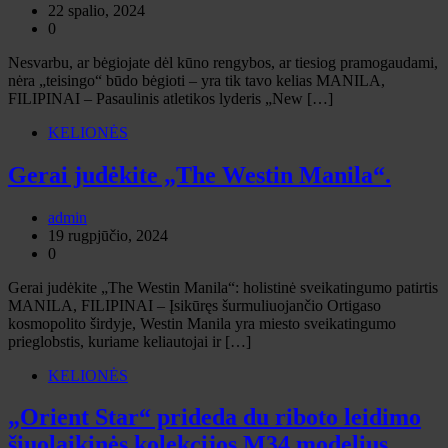
22 spalio, 2024
0
Nesvarbu, ar bėgiojate dėl kūno rengybos, ar tiesiog pramogaudami,
nėra „teisingo“ būdo bėgioti – yra tik tavo kelias MANILA,
FILIPINAI – Pasaulinis atletikos lyderis „New […]
KELIONĖS
Gerai judėkite „The Westin Manila“.
admin
19 rugpjūčio, 2024
0
Gerai judėkite „The Westin Manila“: holistinė sveikatingumo patirtis
MANILA, FILIPINAI – Įsikūręs šurmuliuojančio Ortigaso
kosmopolito širdyje, Westin Manila yra miesto sveikatingumo
prieglobstis, kuriame keliautojai ir […]
KELIONĖS
„Orient Star“ prideda du riboto leidimo
šiuolaikinės kolekcijos M34 modelius,