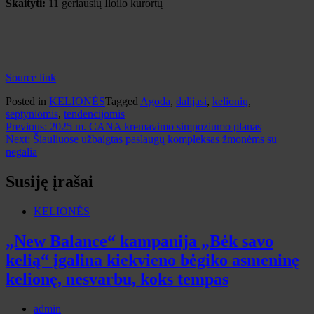
Skaityti:
11 geriausių Iloilo kurortų
Source link
Posted in
KELIONĖS
Tagged
Agoda
,
dalijasi
,
kelionių
,
septyniomis
,
tendencijomis
Navigacija
Previous:
2025 m. CANA kremavimo simpoziumo planas
Next:
Šiauliuose užbaigtas paslaugų kompleksas žmonėms su
tarp
negalia
įrašų
Susiję įrašai
KELIONĖS
„New Balance“ kampanija „Bėk savo
kelią“ įgalina kiekvieno bėgiko asmeninę
kelionę, nesvarbu, koks tempas
admin