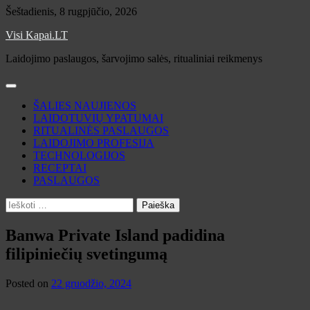
Skip
Šeštadienis, 8 rugpjūčio, 2026
to
Visi Kapai.LT
content
Laidojimo paslaugos, šarvojimo salės, ritualiniai reikmenys
ŠALIES NAUJIENOS
LAIDOTUVIŲ YPATUMAI
RITUALINĖS PASLAUGOS
LAIDOJIMO PROFESIJA
TECHNOLOGIJOS
RECEPTAI
PASLAUGOS
Ieškoti:
Banwa Private Island padidina
filipiniečių svetingumą
Posted on
22 gruodžio, 2024