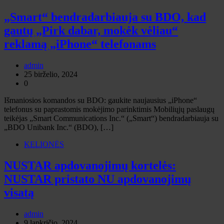
„Smart“ bendradarbiauja su BDO, kad
gautų „Pirk dabar, mokėk vėliau“
reklamą „iPhone“ telefonams
admin
25 birželio, 2024
0
Išmaniosios komandos su BDO: gaukite naujausius „iPhone“
telefonus su paprastomis mokėjimo parinktimis Mobiliųjų paslaugų
teikėjas „Smart Communications Inc.“ („Smart“) bendradarbiauja su
„BDO Unibank Inc.“ (BDO), […]
KELIONĖS
NUSTAR apdovanojimų kortelės:
NUSTAR pristato NU apdovanojimų
visatą
admin
9 lapkričio, 2024