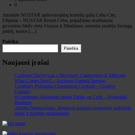
0
Atraskite NUSTAR apdovanojimų kortelių galią Cebu City,
Filipinai – NUSTAR Resort Cebu, pripažintas svarbiausia
gyvenimo būdo vieta Visayas ir Mindanao, neseniai pradėjo žavingą
patirtį, kurios […]
Paieška
Paieška
Naujausi įrašai
Customer Surveys as a Necessary Component of Aftercare
What Comes Next? – Archway Funeral Service
Cranberry Poinsettia Champagne Cocktail – Creative
Culinary
9 Goddesses Adventure opens Friday on Craft – Hypergrid
Business
Ateities finansavimas: išmaniojo kapitalo strategijos laidojimo
namų ir kapinių savininkams