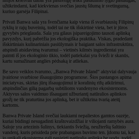
linijos keleiviai dabar yra pasirengę teikti pasaulinio lygio paslaugas,
užtikrindami, kad kiekvienas svečias jaustų šilumą ir svetingumą,
kuriuo garsėja Filipinai.
Privati ​​Banwa sala yra švenčiama kaip viena iš svarbiausių Filipinų
ryklių ir rajų buveinių, todėl tai ne tik išskirtinė vieta, bet ir jūros
gyvybės prieglauda. Sala yra gilaus įsipareigojimo tausoti aplinką
pavyzdys, kurį pabrėžia jos ekologiška praktika. Viskas, pradedant
išskirtiniais kulinariniais pasiūlymais ir baigiant salos infrastruktūra,
atspindi atsidavimą tvarumui – vietinės kilmės ingredientai yra
paimti iš jos ekologinio ūkio, todėl patiekalai yra švieži ir skanūs,
kartu sumažinant anglies pėdsaką ir atliekas.
Be savo veiklos tvarumo, „Banwa Private Island“ aktyviai dalyvauja
įvairiose svarbiose išsaugojimo programose. Šios pastangos apima
iniciatyvas, skirtas jūrų išsaugojimui ir koralinių rifų atkūrimui,
atspindinčias gilią pagarbą subtilioms vandenyno ekosistemoms.
Aktyvus salos vaidmuo išsaugant užburiantį natūralios aplinkos
grožį ne tik praturtina jos aplinką, bet ir užtikrina tvarią ateitį
kartoms.
Banwa Private Island svečiai laukiami nepaliestos gamtos oazėje,
kuriai būdingi nesugadinti kraštovaizdžiai ir viliojanti ramybės aura.
Saloje yra artezinis šulinys, tiekiantis šviežią, neužterštą šaltinio
vandenį, kuris prisideda prie prabangaus buvimo ten. Įdomu tai, kad
jo unikali ekosistema gali pasigirti natūralia aplinka be uodų, todėl