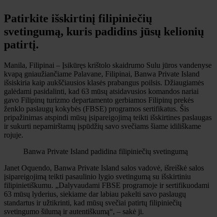
Patirkite išskirtinį filipiniečių
svetingumą, kuris padidins jūsų kelionių
patirtį.
Manila, Filipinai – Įsikūręs krištolo skaidrumo Sulu jūros vandenyse
kvapą gniaužiančiame Palavane, Filipinai, Banwa Private Island
išsiskiria kaip aukščiausios klasės prabangus poilsis. Džiaugiamės
galėdami pasidalinti, kad 63 mūsų atsidavusios komandos nariai
gavo Filipinų turizmo departamento gerbiamos Filipinų prekės
ženklo paslaugų kokybės (FBSE) programos sertifikatus. Šis
pripažinimas atspindi mūsų įsipareigojimą teikti išskirtines paslaugas
ir sukurti nepamirštamų įspūdžių savo svečiams šiame idiliškame
rojuje.
Banwa Private Island padidina filipiniečių svetingumą
Janet Oquendo, Banwa Private Island salos vadovė, išreiškė salos
įsipareigojimą teikti pasaulinio lygio svetingumą su išskirtiniu
filipinietiškumu. „Dalyvaudami FBSE programoje ir sertifikuodami
63 mūsų lyderius, siekiame dar labiau pakelti savo paslaugų
standartus ir užtikrinti, kad mūsų svečiai patirtų filipiniečių
svetingumo šilumą ir autentiškumą“, – sakė ji.