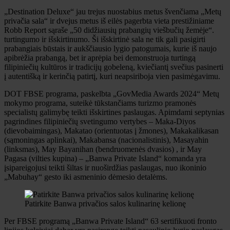
„Destination Deluxe“ jau trejus nuostabius metus švenčiama „Metų
privačia sala“ ir dvejus metus iš eilės pagerbta vieta prestižiniame
Robb Report sąraše „50 didžiausių prabangių viešbučių žemėje“.
turtingumo ir išskirtinumo. Ši išskirtinė sala ne tik gali pasigirti
prabangiais būstais ir aukščiausio lygio patogumais, kurie iš naujo
apibrėžia prabangą, bet ir aprėpia bei demonstruoja turtingą
filipiniečių kultūros ir tradicijų gobeleną, kviečiantį svečius pasinerti
į autentišką ir kerinčią patirtį, kuri neapsiriboja vien pasimėgavimu.
DOT FBSE programa, paskelbta „GovMedia Awards 2024“ Metų
mokymo programa, suteikė tūkstančiams turizmo pramonės
specialistų galimybę teikti išskirtines paslaugas. Apimdami septynias
pagrindines filipiniečių svetingumo vertybes – Maka-Diyos
(dievobaimingas), Makatao (orientuotas į žmones), Makakalikasan
(sąmoningas aplinkai), Makabansa (nacionalistinis), Masayahin
(linksmas), May Bayanihan (bendruomenės dvasios) , ir May
Pagasa (vilties kupina) – „Banwa Private Island“ komanda yra
įsipareigojusi teikti šiltas ir nuoširdžias paslaugas, nuo ikoninio
„Mabuhay“ gesto iki asmeninio dėmesio detalėms.
Patirkite Banwa privačios salos kulinarinę kelionę
Per FBSE programą „Banwa Private Island“ 63 sertifikuoti fronto