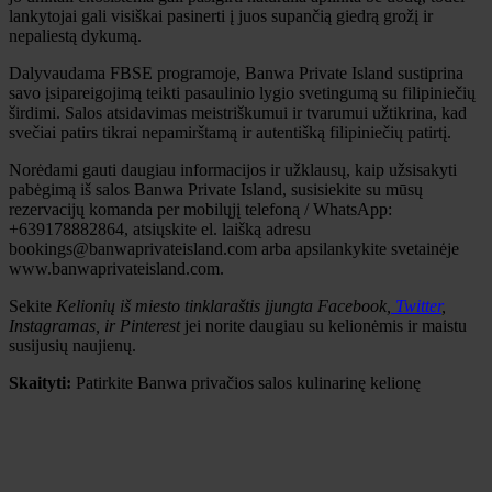
lankytojai gali visiškai pasinerti į juos supančią giedrą grožį ir
nepaliestą dykumą.
Dalyvaudama FBSE programoje, Banwa Private Island sustiprina
savo įsipareigojimą teikti pasaulinio lygio svetingumą su filipiniečių
širdimi. Salos atsidavimas meistriškumui ir tvarumui užtikrina, kad
svečiai patirs tikrai nepamirštamą ir autentišką filipiniečių patirtį.
Norėdami gauti daugiau informacijos ir užklausų, kaip užsisakyti
pabėgimą iš salos Banwa Private Island, susisiekite su mūsų
rezervacijų komanda per mobilųjį telefoną / WhatsApp:
+639178882864, atsiųskite el. laišką adresu
bookings@banwaprivateisland.com arba apsilankykite svetainėje
www.banwaprivateisland.com.
Sekite
Kelionių iš miesto tinklaraštis
įjungta
Facebook
,
Twitter
,
Instagramas
,
ir
Pinterest
jei norite daugiau su kelionėmis ir maistu
susijusių naujienų.
Skaityti:
Patirkite Banwa privačios salos kulinarinę kelionę