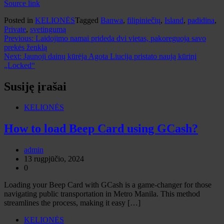
Source link
Posted in
KELIONĖS
Tagged
Banwa
,
filipiniečių
,
Island
,
padidina
,
Private
,
svetingumą
Navigacija
Previous:
Laidojimo namai prideda dvi vietas, pakoreguoja savo
prekės ženklą
tarp
Next:
Jaunoji dainų kūrėja Agota Liucija pristato naują kūrinį
įrašų
„Locked“
Susiję įrašai
KELIONĖS
How to load Beep Card using GCash?
admin
13 rugpjūčio, 2024
0
Loading your Beep Card with GCash is a game-changer for those
navigating public transportation in Metro Manila. This method
streamlines the process, making it easy […]
KELIONĖS