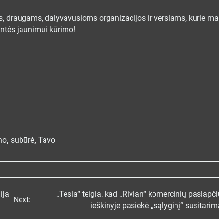
, draugams, dalyvavusioms organizacijos ir verslams, kurie ma
ventės jaunimui kūrimo!
no
,
subūrė
,
Tavo
ija
„Tesla“ teigia, kad „Rivian“ komercinių paslapči
Next:
ieškinyje pasiekė „sąlyginį“ susitarim