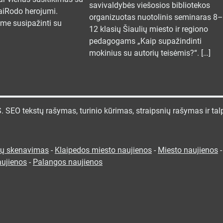
savivaldybės viešosios bibliotekos
iaiRodo herojumi.
organizuotas nuotolinis seminaras 8–
ame susipažinti su
12 klasių Šiaulių miesto ir regiono
pedagogams „Kaip supažindinti
mokinius su autorių teisėmis?“. […]
tekstų rašymas, turinio kūrimas, straipsnių rašymas ir tal
ių skenavimas
-
Klaipedos miesto naujienos
-
Miesto naujienos
aujienos
-
Palangos naujienos