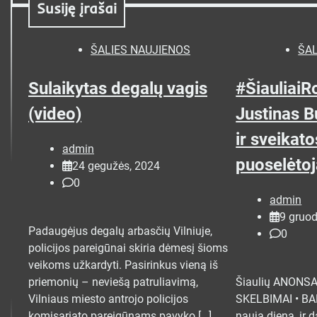
Susiję įrašai
įrašų
ŠALIES NAUJIENOS
ŠAL
Sulaikytas degalų vagis
#ŠiauliaiR
(video)
Justinas B
ir sveikat
admin
puoselėto
24 gegužės, 2024
0
admin
9 gruod
Padaugėjus degalų arbasčių Vilniuje,
0
policijos pareigūnai skiria dėmesį šioms
veikoms užkardyti. Pasirinkus vieną iš
priemonių – neviešą patruliavimą,
Šiaulių ANONSA
Vilniaus miesto antrojo policijos
SKELBIMAI • BAN
komisariato pareigūnams pavyko […]
nauja diena, ir 