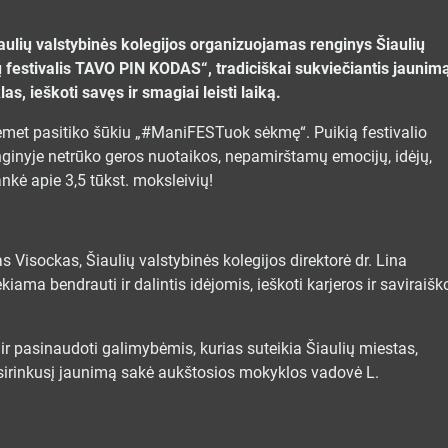
iaulių valstybinės kolegijos organizuojamas renginys Šiaulių
 festivalis TAVO PIN KODAS“, tradiciškai sukviečiantis jaunim
s, ieškoti savęs ir smagiai leisti laiką.
šiemet pasitiko šūkiu „#ManiFESTuok sėkmę“. Puikią festivalio
nginyje netrūko geros nuotaikos, nepamirštamų emocijų, idėjų,
nkė apie 3,5 tūkst. moksleivių!
 Visockas, Šiaulių valstybinės kolegijos direktorė dr. Lina
ama bendrauti ir dalintis idėjomis, ieškoti karjeros ir saviraišk
ir pasinaudoti galimybėmis, kurias suteikia Šiaulių miestas,
sirinkusį jaunimą sakė aukštosios mokyklos vadovė L.