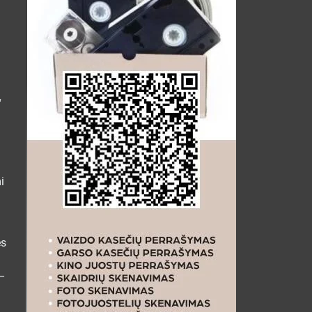
“
i
es
 –