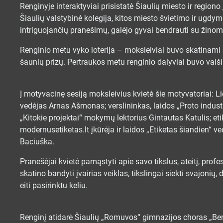
Renginyje interaktyviai prisistatė Šiaulių miesto ir regio
Šiaulių valstybinė kolegija, kitos miesto švietimo ir ugdym
intriguojančių pranešimų, galėjo gyvai bendrauti su žino
Renginio metu vyko loterija – moksleiviai buvo skatinami ak
šaunių prizų. Pertraukos metu renginio dalyviai buvo vaiš
Į motyvacinę sesiją moksleivius kvietė šie motyvatoriai: L
vedėjas Arnas Ašmonas; verslininkas, laidos „Proto industri
„Kitokie projektai“ mokymų lektorius Gintautas Katulis; et
modernusetiketas.lt įkūrėja ir laidos „Etiketas šiandien“ 
Baciuška.
Pranešėjai kvietė pamąstyti apie savo tikslus, ateitį, profe
skatino bandyti įvairias veiklas, tikslingai siekti svajonių,
eiti pasirinktu keliu.
Renginį atidarė Šiaulių „Romuvos“ gimnazijos choras „Ben