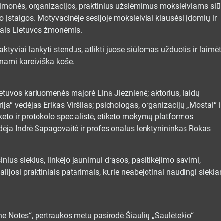
no įmonės, organizacijos, praktinius užsiėmimus moksleiviams siū
o įstaigos. Motyvacinėje sesijoje moksleiviai klausėsi įdomių ir
mais Lietuvos žmonėmis.
tyviai lankyti stendus, atlikti juose siūlomas užduotis ir laimėt
inami kareiviška koše.
ietuvos kariuomenės majorė Lina Jieznienė; aktorius, laidų
ja“ vedėjas Erikas Viršilas; psichologas, organizacijų „Mostai“ i
iketo ir protokolo specialistė, etiketo mokymų platformos
vedėja Indrė Sapagovaitė ir profesionalus lenktynininkas Rokas
sinius siekius, linkėjo jaunimui drąsos, pasitikėjimo savimi,
 dalijosi praktiniais patarimais, kurie neabejotinai naudingi siekia
e Notes“, pertraukos metu pasirodė Šiaulių „Saulėtekio“