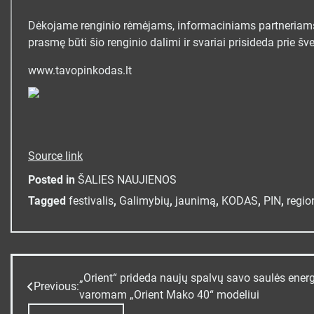
Dėkojame renginio rėmėjams, informaciniams partneriams
prasmę būti šio renginio dalimi ir svariai prisideda prie š
www.tavopinkodas.lt
Source link
Posted in
ŠALIES NAUJIENOS
Tagged
festivalis
,
Galimybių
,
jaunimą
,
KODAS
,
PIN
,
regio
„Orient“ prideda naujų spalvų savo saulės energ
Navigacija
Previous:
varomam „Orient Mako 40“ modeliui
tarp