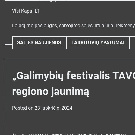
Skip
to
Visi Kapai.LT
content
Laidojimo paslaugos, šarvojimo salės, ritualiniai reikmen
ŠALIES NAUJIENOS
LAIDOTUVIŲ YPATUMAI
„Galimybių festivalis TA
regiono jaunimą
Posted on
23 lapkričio, 2024