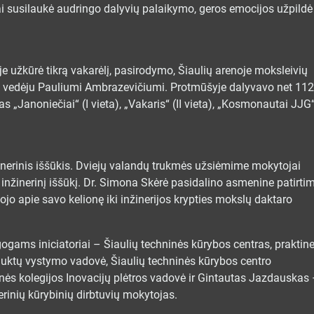
i susilaukė audringo dalyvių palaikymo, geros emocijos užpildė
e užkūrė tikrą vakarėlį, pasirodymo, Šiaulių arenoje moksleivių
i“ vedėju Pauliumi Ambrazevičiumi. Protmūšyje dalyvavo net 112
„Janoniečiai“ (I vieta), „Vakaris“ (II vieta), „Kosmonautai JJG
nerinis iššūkis. Dviejų valandų trukmės užsiėmime mokytojai
i inžinerinį iššūkį. Dr. Simona Skėrė pasidalino asmenine patirtim
ojo apie savo kelionę iki inžinerijos krypties mokslų daktaro
ams iniciatoriai – Šiaulių techninės kūrybos centras, praktin
duktų vystymo vadovė, Šiaulių techninės kūrybos centro
inės kolegijos Inovacijų plėtros vadovė ir Gintautas Jazdauskas
erinių kūrybinių dirbtuvių mokytojas.