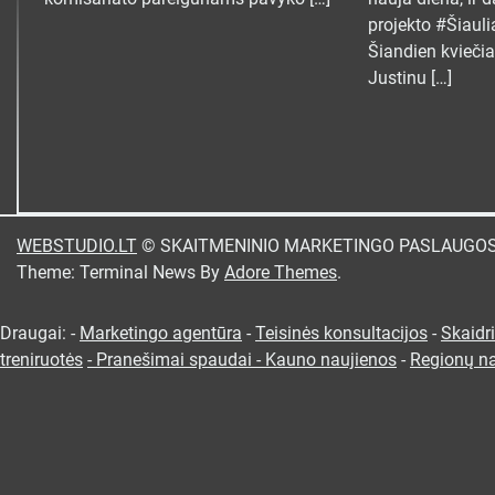
projekto #Šiaul
Šiandien kvieči
Justinu […]
WEBSTUDIO.LT
© SKAITMENINIO MARKETINGO PASLAUGOS. SEO 
Theme: Terminal News By
Adore Themes
.
Draugai: -
Marketingo agentūra
-
Teisinės konsultacijos
-
Skaidr
treniruotės
- Pranešimai spaudai -
Kauno naujienos
-
Regionų n