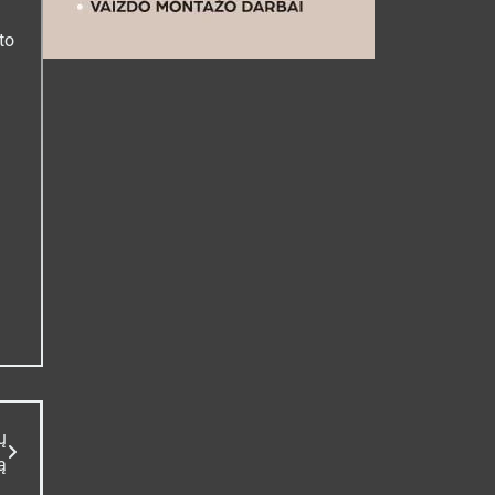
to
ų
ą