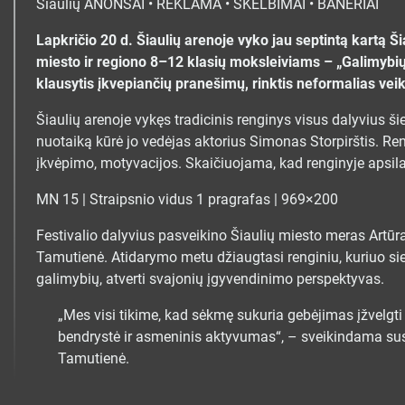
Šiaulių ANONSAI • REKLAMA • SKELBIMAI • BANERIAI
Lapkričio 20 d. Šiaulių arenoje vyko jau septintą kartą Š
miesto ir regiono 8–12 klasių moksleiviams – „Galimybių
klausytis įkvepiančių pranešimų, rinktis neformalias veikla
Šiaulių arenoje vykęs tradicinis renginys visus dalyvius 
nuotaiką kūrė jo vedėjas aktorius Simonas Storpirštis. Re
įkvėpimo, motyvacijos. Skaičiuojama, kad renginyje apsila
MN 15 | Straipsnio vidus 1 pragrafas | 969×200
Festivalio dalyvius pasveikino Šiaulių miesto meras Artūras
Tamutienė. Atidarymo metu džiaugtasi renginiu, kuriuo sieki
galimybių, atverti svajonių įgyvendinimo perspektyvas.
„Mes visi tikime, kad sėkmę sukuria gebėjimas įžvelgti 
bendrystė ir asmeninis aktyvumas“, – sveikindama su
Tamutienė.