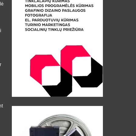
lė
i
r
nt