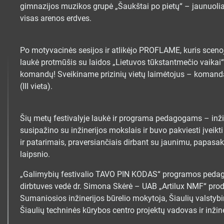
gimnazijos muzikos grupė „Šaukštai po pietų“ – jaunuolia
visas arenos erdves.
Po motyvacinės sesijos ir atlikėjo PROFLAME, kuris scenoj
laukė protmūšis su laidos „Lietuvos tūkstantmečio vaika
komandų! Sveikiname prizinių vietų laimėtojus – komandas 
(III vieta).
Šių metų festivalyje laukė ir programa pedagogams – inži
susipažino su inžinerijos mokslais ir buvo pakviesti įveikt
ir patarimais, praversiančiais dirbant su jaunimu, papasak
laipsnio.
„Galimybių festivalio TAVO PIN KODAS“ programos pedagog
dirbtuves vedė dr. Simona Skėrė – UAB „Artilux NMF“ pro
Sumaniosios inžinerijos būrelio mokytoja, Šiaulių valstyb
Šiaulių techninės kūrybos centro projektų vadovas ir inžin