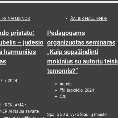
IES NAUJIENOS
ŠALIES NAUJIENOS
odo pristato:
Pedagogams
ubelis – judesio
organizuotas seminaras
os harmonijos
„Kaip supažindinti
jas
mokinius su autorių teisi
temomis?“
žio, 2024
admin
1 lapkričio, 2024
0
I • REKLAMA •
ERIAI Nauja savaitė,
Spalio 30 d. vyko Šiaulių miesto
dar vienas susitikimas su