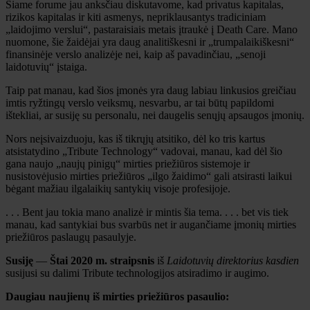
Šiame forume jau anksčiau diskutavome, kad privatus kapitalas,
rizikos kapitalas ir kiti asmenys, nepriklausantys tradiciniam
„laidojimo verslui“, pastaraisiais metais įtraukė į Death Care. Mano
nuomone, šie žaidėjai yra daug analitiškesni ir „trumpalaikiškesni“
finansinėje verslo analizėje nei, kaip aš pavadinčiau, „senoji
laidotuvių“ įstaiga.
Taip pat manau, kad šios įmonės yra daug labiau linkusios greičiau
imtis ryžtingų verslo veiksmų, nesvarbu, ar tai būtų papildomi
ištekliai, ar susiję su personalu, nei daugelis senųjų apsaugos įmonių.
Nors neįsivaizduoju, kas iš tikrųjų atsitiko, dėl ko tris kartus
atsistatydino „Tribute Technology“ vadovai, manau, kad dėl šio
gana naujo „naujų pinigų“ mirties priežiūros sistemoje ir
nusistovėjusio mirties priežiūros „ilgo žaidimo“ gali atsirasti laikui
bėgant mažiau ilgalaikių santykių visoje profesijoje.
. . . Bent jau tokia mano analizė ir mintis šia tema. . . . bet vis tiek
manau, kad santykiai bus svarbūs net ir augančiame įmonių mirties
priežiūros paslaugų pasaulyje.
Susiję
—
Štai 2020 m. straipsnis
iš
Laidotuvių direktorius kasdien
susijusi su dalimi Tribute technologijos atsiradimo ir augimo.
Daugiau naujienų iš mirties priežiūros pasaulio: