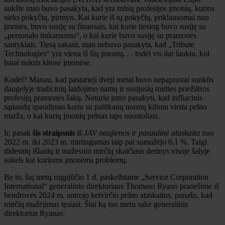
aukšte man buvo pasakyta, kad yra mūsų profesijos įmonių, kurios
sieks pokyčių. pirmyn. Kai kurie iš tų pokyčių, priklausomai nuo
įmonės, buvo susiję su finansais, kai kurie tiesiog buvo susiję su
„personalo tinkamumu“, o kai kurie buvo susiję su pramonės
santykiais. Tiesą sakant, man nebuvo pasakyta, kad „Tribute
Technologies“ yra viena iš šių įmonių. . . todėl vis dar laukiu, kol
batai nukris kitose įmonėse.
Kodėl? Manau, kad pastarieji dveji metai buvo nepaprastai sunkūs
daugelyje tradicinių laidojimo namų ir susijusių mirties priežiūros
profesijų pramonės šakų. Neturiu jums pasakyti, kad infliacinis
sąnaudų spaudimas kartu su palūkanų normų kilimu virsta pelno
marža, o kai kurių įmonių pelnas taps nuostoliais.
Ir, pasak
šis straipsnis
iš
JAV naujienos ir pasaulinė ataskaita
nuo
2022 m. iki 2023 m. mirtingumas taip pat sumažėjo 6,1 %. Taigi
didesnių išlaidų ir mažesnio mirčių skaičiaus derinys visoje šalyje
sukels kai kurioms įmonėms problemų.
Be to, šių metų rugpjūčio 1 d. paskelbtame „Service Corporation
International“ generalinio direktoriaus Thomaso Ryano pranešime iš
bendrovės 2024 m. antrojo ketvirčio pelno ataskaitos, panašu, kad
mirčių mažėjimas tęsiasi. Štai ką tuo metu sakė generalinis
direktorius Ryanas: