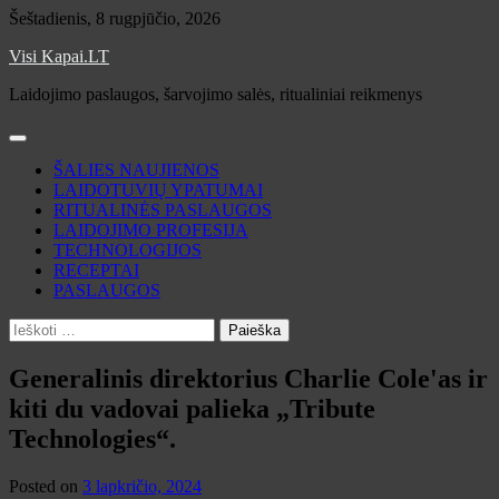
Skip
Šeštadienis, 8 rugpjūčio, 2026
to
Visi Kapai.LT
content
Laidojimo paslaugos, šarvojimo salės, ritualiniai reikmenys
ŠALIES NAUJIENOS
LAIDOTUVIŲ YPATUMAI
RITUALINĖS PASLAUGOS
LAIDOJIMO PROFESIJA
TECHNOLOGIJOS
RECEPTAI
PASLAUGOS
Ieškoti:
Generalinis direktorius Charlie Cole'as ir
kiti du vadovai palieka „Tribute
Technologies“.
Posted on
3 lapkričio, 2024