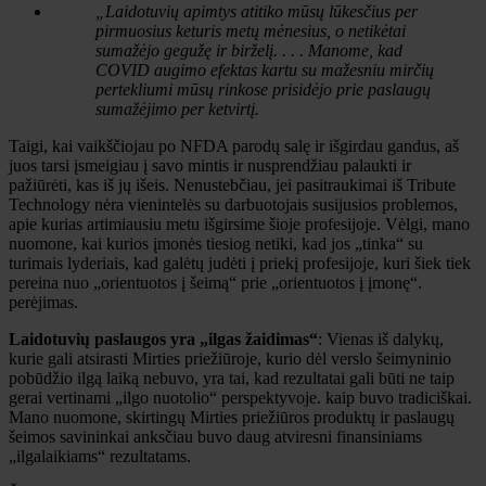
„Laidotuvių apimtys atitiko mūsų lūkesčius per
pirmuosius keturis metų mėnesius, o netikėtai
sumažėjo gegužę ir birželį. . . . Manome, kad
COVID augimo efektas kartu su mažesniu mirčių
pertekliumi mūsų rinkose prisidėjo prie paslaugų
sumažėjimo per ketvirtį.
Taigi, kai vaikščiojau po NFDA parodų salę ir išgirdau gandus, aš
juos tarsi įsmeigiau į savo mintis ir nusprendžiau palaukti ir
pažiūrėti, kas iš jų išeis. Nenustebčiau, jei pasitraukimai iš Tribute
Technology nėra vienintelės su darbuotojais susijusios problemos,
apie kurias artimiausiu metu išgirsime šioje profesijoje. Vėlgi, mano
nuomone, kai kurios įmonės tiesiog netiki, kad jos „tinka“ su
turimais lyderiais, kad galėtų judėti į priekį profesijoje, kuri šiek tiek
pereina nuo „orientuotos į šeimą“ prie „orientuotos į įmonę“.
perėjimas.
Laidotuvių paslaugos yra „ilgas žaidimas“
: Vienas iš dalykų,
kurie gali atsirasti Mirties priežiūroje, kurio dėl verslo šeimyninio
pobūdžio ilgą laiką nebuvo, yra tai, kad rezultatai gali būti ne taip
gerai vertinami „ilgo nuotolio“ perspektyvoje. kaip buvo tradiciškai.
Mano nuomone, skirtingų Mirties priežiūros produktų ir paslaugų
šeimos savininkai anksčiau buvo daug atviresni finansiniams
„ilgalaikiams“ rezultatams.