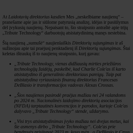
At
Laidotuvių direktorius kasdien
Mes „neskelbiame naujienų“ –
pranešame apie jas ir siūlome patyrusią analizę, idėjas ir pasiūlymus
dėl įvykusių naujienų. Nepaisant to, šio straipsnio antraštė apie trijų
„Tribute Technology“ darbuotojų atsistatydinimą manęs nestebina.
Šią naujieną „sumušė“ naujienlaiškis
Direktorių sujungimas
ir aš
sužinojau apie tai praėjusį penktadienį iš
Direktorių sujungimas.
Štai
keletas ištraukų iš to naujienų straipsnio, kurį gavau:
„Tribute Technology, vienas didžiausių mirties priežiūros
technologijų žaidėjų, paskelbė, kad Charlie Cole'as iš karto
atsistatydino iš generalinio direktoriaus pareigų. Taip pat
atsistatydina vyriausiasis finansų direktorius Francesas
DeBlasio ir transformacijos vadovas Alexas Crossas.
„Šios naujienos pasirodė praėjus mažiau nei 24 valandoms
po 2024 m. Nacionalinės laidojimo direktorių asociacijos
(NFDA) tarptautinės konvencijos ir parodos, kurioje Cole'as
dalyvavo „Tribute Technology“ stende, uždarymo.
„Visi trys atsistatydinimas įvyko mažiau nei dvejus metus, kai
šie asmenys dirbo „Tribute Technology“. Cole'as prie
bendrovės prisijungė 2023 m. kovo mėn., o DeBlasio ir Cross