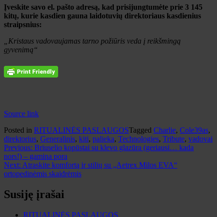
Įveskite savo el. pašto adresą, kad prisijungtumėte prie 3 145
kitų, kurie kasdien gauna laidotuvių direktoriaus kasdienius
straipsnius:
„Kristaus vadovaujamas tarno požiūris veda į reikšmingą
gyvenimą“
Source link
Posted in
RITUALINĖS PASLAUGOS
Tagged
Charlie
,
Cole39as
,
direktorius
,
Generalinis
,
kiti
,
palieka
,
Technologies
,
Tribute
,
vadovai
Navigacija
Previous:
Briuselio kopūstai su klevo glazūra (geriausi… kada
nors!) – gamina pora
tarp
Next:
Atraskite komfortą ir stilių su „Aetrex Milos EVA“
įrašų
ortopedinėmis skaidrėmis
Susiję įrašai
RITUALINĖS PASLAUGOS