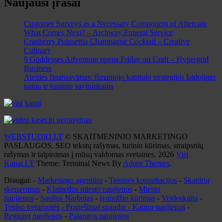
Naujausi įrašai
Customer Surveys as a Necessary Component of Aftercare
What Comes Next? – Archway Funeral Service
Cranberry Poinsettia Champagne Cocktail – Creative
Culinary
9 Goddesses Adventure opens Friday on Craft – Hypergrid
Business
Ateities finansavimas: išmaniojo kapitalo strategijos laidojimo
namų ir kapinių savininkams
WEBSTUDIO.LT
© SKAITMENINIO MARKETINGO
PASLAUGOS. SEO tekstų rašymas, turinio kūrimas, straipsnių
rašymas ir talpinimas į mūsų valdomas svetaines. 2026
Visi
Kapai.LT
Theme: Terminal News By
Adore Themes
.
Draugai: -
Marketingo agentūra
-
Teisinės konsultacijos
-
Skaidrių
skenavimas
-
Klaipedos miesto naujienos
-
Miesto
naujienos
-
Saulius Narbutas
-
Įvaizdžio kūrimas
-
Veidoskaita
-
Teniso treniruotės
- Pranešimai spaudai -
Kauno naujienos
-
Regionų naujienos
-
Palangos naujienos