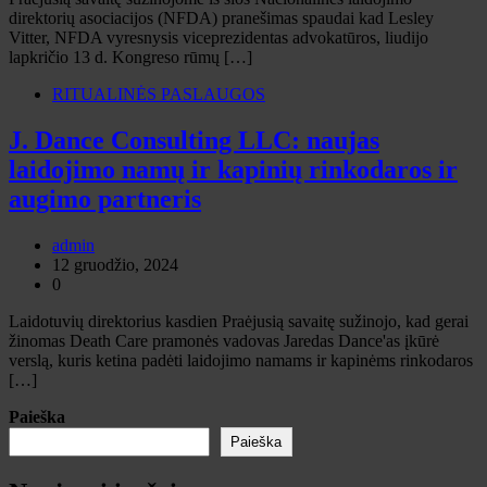
direktorių asociacijos (NFDA) pranešimas spaudai kad Lesley
Vitter, NFDA vyresnysis viceprezidentas advokatūros, liudijo
lapkričio 13 d. Kongreso rūmų […]
RITUALINĖS PASLAUGOS
J. Dance Consulting LLC: naujas
laidojimo namų ir kapinių rinkodaros ir
augimo partneris
admin
12 gruodžio, 2024
0
Laidotuvių direktorius kasdien Praėjusią savaitę sužinojo, kad gerai
žinomas Death Care pramonės vadovas Jaredas Dance'as įkūrė
verslą, kuris ketina padėti laidojimo namams ir kapinėms rinkodaros
[…]
Paieška
Paieška