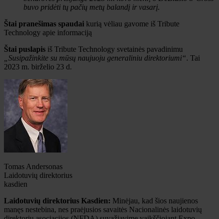
buvo pridėti tų pačių metų balandį ir vasarį.
Štai pranešimas spaudai
kurią vėliau gavome iš Tribute
Technology apie informaciją
Štai puslapis
iš Tribute Technology svetainės pavadinimu
„Susipažinkite su mūsų naujuoju generaliniu direktoriumi“
. Tai
2023 m. birželio 23 d.
Tomas Andersonas
Laidotuvių direktorius
kasdien
Laidotuvių direktorius Kasdien:
Minėjau, kad šios naujienos
manęs nestebina, nes praėjusios savaitės Nacionalinės laidotuvių
direktorių asociacijos (NFDA) suvažiavime vaikščiojant Expo