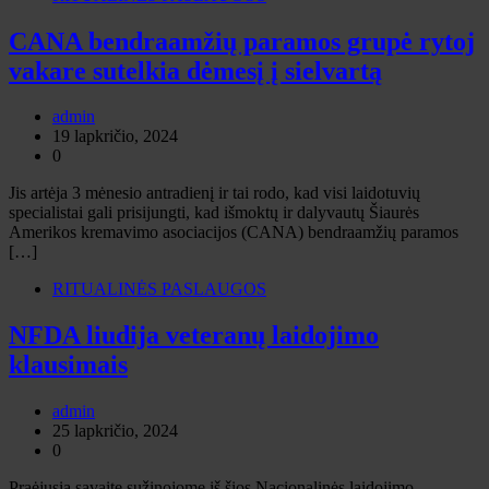
CANA bendraamžių paramos grupė rytoj
vakare sutelkia dėmesį į sielvartą
admin
19 lapkričio, 2024
0
Jis artėja 3 mėnesio antradienį ir tai rodo, kad visi laidotuvių
specialistai gali prisijungti, kad išmoktų ir dalyvautų Šiaurės
Amerikos kremavimo asociacijos (CANA) bendraamžių paramos
[…]
RITUALINĖS PASLAUGOS
NFDA liudija veteranų laidojimo
klausimais
admin
25 lapkričio, 2024
0
Praėjusią savaitę sužinojome iš šios Nacionalinės laidojimo