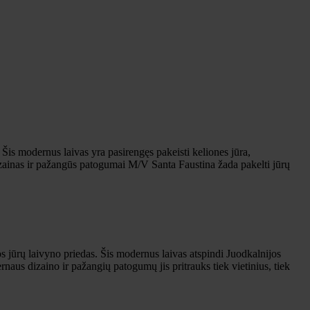
 Šis modernus laivas yra pasirengęs pakeisti keliones jūra,
zainas ir pažangūs patogumai M/V Santa Faustina žada pakelti jūrų
jos jūrų laivyno priedas. Šis modernus laivas atspindi Juodkalnijos
rnaus dizaino ir pažangių patogumų jis pritrauks tiek vietinius, tiek