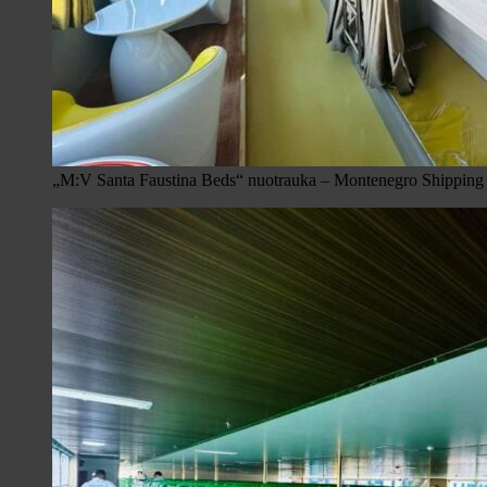
„M:V Santa Faustina Beds“ nuotrauka – Montenegro Shipping