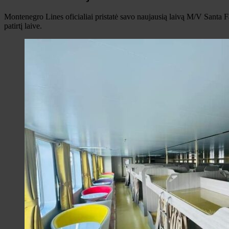
Montenegro Lines oficialiai pristatė savo naujausią laivą M/V Santa Fa
patirtį laive.