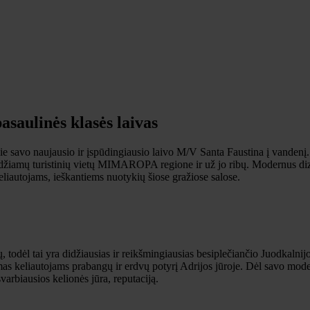
saulinės klasės laivas
pie savo naujausio ir įspūdingiausio laivo M/V Santa Faustina į vandenį.
eidžiamų turistinių vietų MIMAROPA regione ir už jo ribų. Modernus di
eliautojams, ieškantiems nuotykių šiose gražiose salose.
ų, todėl tai yra didžiausias ir reikšmingiausias besiplečiančio Juodkalni
damas keliautojams prabangų ir erdvų potyrį Adrijos jūroje. Dėl savo mode
varbiausios kelionės jūra, reputaciją.