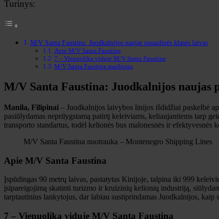
Turinys:
M/V Santa Faustina: Juodkalnijos naujas pasaulinės klasės laivas
Apie M/V Santa Faustina
7 – Vienuolika viduje M/V Santa Faustina
M/V Santa Faustina maršrutas
M/V Santa Faustina: Juodkalnijos naujas pa
Manila, Filipinai
– Juodkalnijos laivybos linijos išdidžiai paskelbė a
pasiūlydamas neprilygstamą patirtį keleiviams, keliaujantiems tarp g
transporto standartus, todėl kelionės bus malonesnės ir efektyvesnės k
M/V Santa Faustina nuotrauka – Montenegro Shipping Lines
Apie
M/V Santa Faustina
Įspūdingas 90 metrų laivas, pastatytas Kinijoje, talpina iki 999 keleivi
įsipareigojimą skatinti turizmo ir kruizinių kelionių industriją, siūly
tarptautinius lankytojus, dar labiau sustiprindamas Juodkalnijos, kaip s
7 – Vienuolika viduje
M/V Santa Faustina