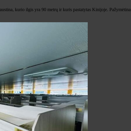
ustina, kurio ilgis yra 90 metrų ir kuris pastatytas Kinijoje. Pažymėtin