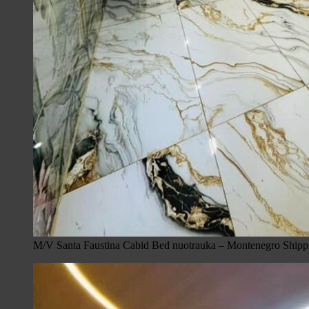
M/V Santa Faustina Cabid Bed nuotrauka – Montenegro Shipp