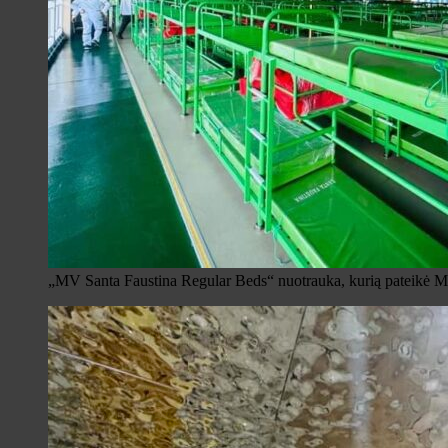
„MV Santa Faustina Regular Beds“ nuotrauka, kurią pateikė 