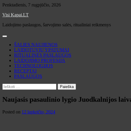
Skip
Penktadienis, 7 rugpjūčio, 2026
to
Visi Kapai.LT
content
Laidojimo paslaugos, šarvojimo salės, ritualiniai reikmenys
ŠALIES NAUJIENOS
LAIDOTUVIŲ YPATUMAI
RITUALINĖS PASLAUGOS
LAIDOJIMO PROFESIJA
TECHNOLOGIJOS
RECEPTAI
PASLAUGOS
Ieškoti:
Naujasis pasaulinio lygio Juodkalnijos la
Posted on
12 lapkričio, 2024