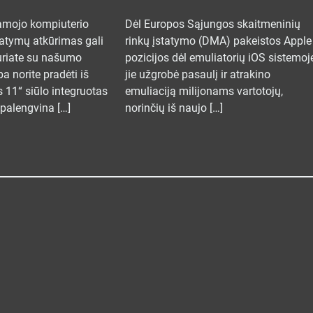
amojo kompiuterio
Dėl Europos Sąjungos skaitmeninių
atymų atkūrimas gali
rinkų įstatymo (DMA) pakeistos Apple
duriate su našumo
pozicijos dėl emuliatorių iOS sistemoje
 norite pradėti iš
jie užgrobė pasaulį ir atrakino
 11“ siūlo integruotas
emuliaciją milijonams vartotojų,
s palengvina […]
norinčių iš naujo […]