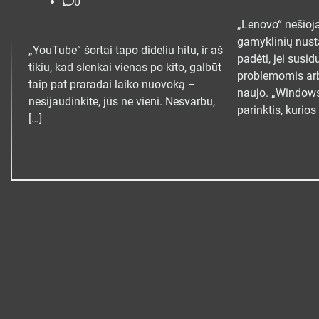
0
„Lenovo“ nešioj
gamyklinių nust
„YouTube“ šortai tapo dideliu hitu, ir aš
padėti, jei susi
tikiu, kad slenkai vienas po kito, galbūt
problemomis arba
taip pat praradai laiko nuovoką –
naujo. „Windows
nesijaudinkite, jūs ne vieni. Nesvarbu,
parinktis, kurio
[…]