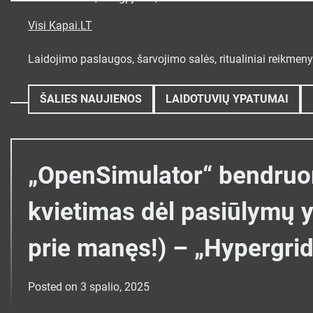
Skip
to
Visi Kapai.LT
content
Laidojimo paslaugos, šarvojimo salės, ritualiniai reikmen
ŠALIES NAUJIENOS
LAIDOTUVIŲ YPATUMAI
„OpenSimulator“ bendruo
kvietimas dėl pasiūlymų yr
prie manęs!) – „Hypergri
Posted on
3 spalio, 2025