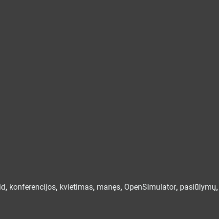
id
,
konferencijos
,
kvietimas
,
manęs
,
OpenSimulator
,
pasiūlymų
,