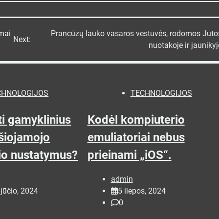
umai
Prancūzų lauko vasaros vestuvės, rodomos Juto
Next:
nuotakoje ir jaunikyj
CHNOLOGIJOS
TECHNOLOGIJOS
ti gamyklinius
Kodėl kompiuterio
šiojamojo
emuliatoriai nebus
io nustatymus?
prieinami „iOS“.
admin
jūčio, 2024
5 liepos, 2024
0