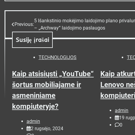
5 Išankstinio mokėjimo laidojimo plano prival
Navigacija
Previous:
– „Archway“ laidojimo paslaugos
tarp
Susiję įrašai
įrašų
TECHNOLOGIJOS
TE
Kaip atsisiųsti „YouTube“
Kaip atkur
šortus mobiliajame ir
Lenovo ne
asmeniniame
kompiuter
kompiuteryje?
admin
19 rugp
admin
0
2 rugsėjo, 2024