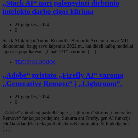
„Stack AI“ nori palengvinti dirbtinio
intelekto darbo eigos kūrimą
21 gegužės, 2024
0
Stack AI įkūrėjai Antoni Rosinol ir Bernardo Aceituno buvo MIT
doktorantai, baigę savo laipsnius 2022 m., kai dideli kalbų modeliai
tapo vis populiaresni. „ChatGPT“ pasauliui […]
TECHNOLOGIJOS
„Adobe“ pristato „Firefly AI“ varomą
„Generative Remove“ į „Lightroom“.
21 gegužės, 2024
0
„Adobe“ antradienį paskelbė apie „Lightroom“ skirtos „Generative
Remove“ funkcijos pridėjimą. Sukurta ant Firefly, gen AI funkcija
leidžia sklandžiai redaguoti objektus iš nuotraukų. Ši funkcija bus
[…]