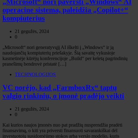
„Microsoft“ nori paversti „Windows“ AI
operacine sistema, paleidžia „Copilot+“
kompiuterius
21 gegužės, 2024
0
„Microsoft“ nori generatyvųjį AI iškelti į „Windows“ ir ją
naudojančių kompiuterių priešakyje. Šią savaitę vykusioje
kasmetinėje kūrėjų konferencijoje „Build“ per keletą pagrindinių
pranešimų bendrovė pristatė […]
TECHNOLOGIJOS
VC norėjo, kad „FarmboxRx“ taptų
valgio rinkiniu, o įmonė pradėjo veikti
21 gegužės, 2024
0
Kai kurios naujos įmonės nuo pat pradžių nusprendžia pradėti
finansavimą, o kiti yra priversti finansuoti savarankiškai dėl
investuotojų susidomėjimo stokos arba verslo modelio, kuris