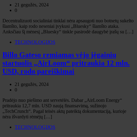
21 gegužės, 2024
0
Decentralizuoti socialiniai tinklai nėra apsaugoti nuo botnetų sukelto
šlamšto, kaip rodo neseniai įvykusi „Bluesky“ šlamšto ataka.
Anksčiau šį mėnesį „Bluesky“ tinkle pasirodė daugybė įrašų su […]
TECHNOLOGIJOS
Billo Gateso remiamas vėjo jėgainių
startuolis „AirLoom“ pritraukia 12 mln.
USD, rodo pareiškimai
21 gegužės, 2024
0
Pradėjo nuo piešimo ant servetėlės. Dabar „AirLoom Energy“
pritraukia 12,7 mln. USD naują finansavimą, sužinojo
„TechCrunch“. Pagal teisės aktų pateiktą dokumentaciją, kurioje
nėra išvardyti rėmėjų […]
TECHNOLOGIJOS