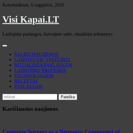
Skip
Ketvirtadienis, 6 rugpjūčio, 2026
to
content
Visi Kapai.LT
Laidojimo paslaugos, šarvojimo salės, ritualiniai reikmenys
ŠALIES NAUJIENOS
LAIDOTUVIŲ YPATUMAI
RITUALINĖS PASLAUGOS
LAIDOJIMO PROFESIJA
TECHNOLOGIJOS
RECEPTAI
PASLAUGOS
Ieškoti:
Karščiausios naujienos
Customer Surveys as a Necessary Component of