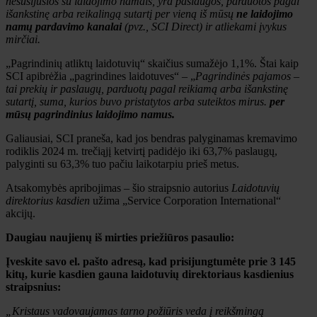
nesusijusios su laidojimo namais, yra paslaugos, parduotos pagal
išankstinę arba reikalingą sutartį per vieną iš mūsų
ne laidojimo
namų pardavimo kanalai
(pvz., SCI Direct) ir atliekami įvykus
mirčiai.
„Pagrindinių atliktų laidotuvių“ skaičius sumažėjo 1,1%. Štai kaip
SCI apibrėžia „pagrindines laidotuves“ – „
Pagrindinės pajamos –
tai prekių ir paslaugų, parduotų pagal reikiamą arba išankstinę
sutartį, suma, kurios buvo pristatytos arba suteiktos mirus.
per
mūsų pagrindinius laidojimo namus.
Galiausiai, SCI praneša, kad jos bendras palyginamas kremavimo
rodiklis 2024 m. trečiąjį ketvirtį padidėjo iki 63,7% paslaugų,
palyginti su 63,3% tuo pačiu laikotarpiu prieš metus.
Atsakomybės apribojimas – šio straipsnio autorius
Laidotuvių
direktorius kasdien
užima „Service Corporation International“
akcijų.
Daugiau naujienų iš mirties priežiūros pasaulio:
Įveskite savo el. pašto adresą, kad prisijungtumėte prie 3 145
kitų, kurie kasdien gauna laidotuvių direktoriaus kasdienius
straipsnius:
„Kristaus vadovaujamas tarno požiūris veda į reikšmingą