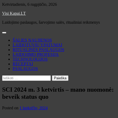
Skip
Ketvirtadienis, 6 rugpjūčio, 2026
to
Visi Kapai.LT
content
Laidojimo paslaugos, šarvojimo salės, ritualiniai reikmenys
ŠALIES NAUJIENOS
LAIDOTUVIŲ YPATUMAI
RITUALINĖS PASLAUGOS
LAIDOJIMO PROFESIJA
TECHNOLOGIJOS
RECEPTAI
PASLAUGOS
Ieškoti:
SCI 2024 m. 3 ketvirtis – mano nuomonė:
beveik status quo
Posted on
1 lapkričio, 2024