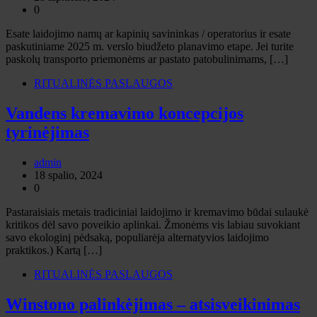
0
Esate laidojimo namų ar kapinių savininkas / operatorius ir esate
paskutiniame 2025 m. verslo biudžeto planavimo etape. Jei turite
paskolų transporto priemonėms ar pastato patobulinimams, […]
RITUALINĖS PASLAUGOS
Vandens kremavimo koncepcijos
tyrinėjimas
admin
18 spalio, 2024
0
Pastaraisiais metais tradiciniai laidojimo ir kremavimo būdai sulaukė
kritikos dėl savo poveikio aplinkai. Žmonėms vis labiau suvokiant
savo ekologinį pėdsaką, populiarėja alternatyvios laidojimo
praktikos.) Kartą […]
RITUALINĖS PASLAUGOS
Winstono palinkėjimas – atsisveikinimas