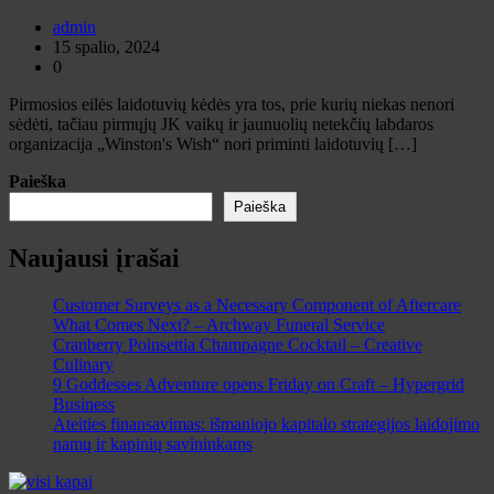
admin
15 spalio, 2024
0
Pirmosios eilės laidotuvių kėdės yra tos, prie kurių niekas nenori
sėdėti, tačiau pirmųjų JK vaikų ir jaunuolių netekčių labdaros
organizacija „Winston's Wish“ nori priminti laidotuvių […]
Paieška
Paieška
Naujausi įrašai
Customer Surveys as a Necessary Component of Aftercare
What Comes Next? – Archway Funeral Service
Cranberry Poinsettia Champagne Cocktail – Creative
Culinary
9 Goddesses Adventure opens Friday on Craft – Hypergrid
Business
Ateities finansavimas: išmaniojo kapitalo strategijos laidojimo
namų ir kapinių savininkams