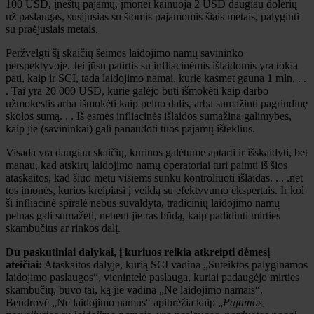
100 USD, įneštų pajamų, įmonei kainuoja 2 USD daugiau dolerių
už paslaugas, susijusias su šiomis pajamomis šiais metais, palyginti
su praėjusiais metais.
Peržvelgti šį skaičių šeimos laidojimo namų savininko
perspektyvoje. Jei jūsų patirtis su infliacinėmis išlaidomis yra tokia
pati, kaip ir SCI, tada laidojimo namai, kurie kasmet gauna 1 mln. . .
. Tai yra 20 000 USD, kurie galėjo būti išmokėti kaip darbo
užmokestis arba išmokėti kaip pelno dalis, arba sumažinti pagrindinę
skolos sumą. . . Iš esmės infliacinės išlaidos sumažina galimybes,
kaip jie (savininkai) gali panaudoti tuos pajamų išteklius.
Visada yra daugiau skaičių, kuriuos galėtume aptarti ir išskaidyti, bet
manau, kad atskirų laidojimo namų operatoriai turi paimti iš šios
ataskaitos, kad šiuo metu visiems sunku kontroliuoti išlaidas. . . .net
tos įmonės, kurios kreipiasi į veiklą su efektyvumo ekspertais. Ir kol
ši infliacinė spiralė nebus suvaldyta, tradicinių laidojimo namų
pelnas gali sumažėti, nebent jie ras būdą, kaip padidinti mirties
skambučius ar rinkos dalį.
Du paskutiniai dalykai, į kuriuos reikia atkreipti dėmesį
ateičiai:
Ataskaitos dalyje, kurią SCI vadina „Suteiktos palyginamos
laidojimo paslaugos“, vienintelė paslauga, kuriai padaugėjo mirties
skambučių, buvo tai, ką jie vadina „Ne laidojimo namais“.
Bendrovė „Ne laidojimo namus“ apibrėžia kaip „
Pajamos,