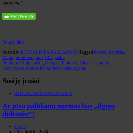
gyvenimą“
Source link
Posted in
RITUALINĖS PASLAUGOS
Tagged
beveik
,
ketvirtis
,
Mano
,
nuomonė
,
quo
,
SCI
,
status
Navigacija
Previous:
Kaip apeiti „Google“ blokuojančius atsisiuntimus
Next:
Geriausios eSIM kortelės keliautojams
tarp
įrašų
Susiję įrašai
RITUALINĖS PASLAUGOS
Ar jūsų palūkanų normos bus „ilgiau
didesnės“?
admin
28 lapkričio, 2024