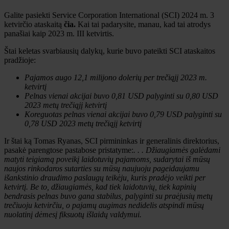
Galite pasiekti Service Corporation International (SCI) 2024 m. 3
ketvirčio ataskaitą
čia.
Kai tai padarysite, manau, kad tai atrodys
panašiai kaip 2023 m. III ketvirtis.
Štai keletas svarbiausių dalykų, kurie buvo pateikti SCI ataskaitos
pradžioje:
Pajamos augo
12,1 milijono dolerių
per trečiąjį 2023 m.
ketvirtį
Pelnas vienai akcijai buvo
0,81 USD
palyginti su
0,80 USD
2023 metų trečiąjį ketvirtį
Koreguotas pelnas vienai akcijai buvo
0,79 USD
palyginti su
0,78 USD
2023 metų trečiąjį ketvirtį
Ir štai ką Tomas Ryanas, SCI pirmininkas ir generalinis direktorius,
pasakė parengtose pastabose pristatyme:
. . . Džiaugiamės galėdami
matyti teigiamą poveikį laidotuvių pajamoms, sudarytai iš mūsų
naujos rinkodaros sutarties su mūsų naujuoju pageidaujamu
išankstinio draudimo paslaugų teikėju, kuris pradėjo veikti per
ketvirtį. Be to, džiaugiamės, kad tiek laidotuvių, tiek kapinių
bendrasis pelnas buvo gana stabilus, palyginti su praėjusių metų
trečiuoju ketvirčiu, o pajamų augimas nedidelis atspindi mūsų
nuolatinį dėmesį fiksuotų išlaidų valdymui.