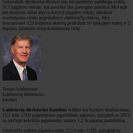
Generalinis direktorius Ryanas taip pat paminėjo įspūdingą veiklą
SCI įsigijimo rinkoje, kai pareiškė šias parengtas pastabas.
Mes taip
pat turėjome labai aktyvų ketvirtį įsigijimo srityje, įskaitant
svarbiausias vietas pagrindinėse didmiesčių rinkose. Mes
investavome
123 milijonai dolerių
pridedant 10 laidojimo namų ir 2
kapines, įskaitant vieną kombinuotą vietą.
Tomas Andersonas
Laidotuvių direktorius
kasdien
Laidotuvių direktorius Kasdien:
Atlikus kai kuriuos skaičiavimus,
12,1 mln. USD pagerėjusios pagrindinės pajamos, palyginti su 2023
m. trečiojo ketvirčio pajamomis, sudaro 1,2 % pajamų padidėjimą.
3 ketvirčio veiklos pajamos siekė 212,4 mln. USD, palyginti su