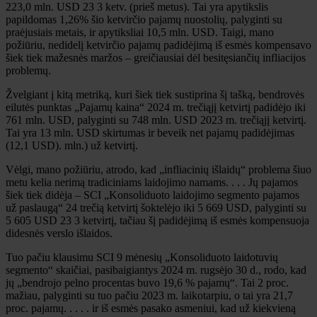
223,0 mln. USD 23 3 ketv. (prieš metus). Tai yra apytikslis
papildomas 1,26% šio ketvirčio pajamų nuostolių, palyginti su
praėjusiais metais, ir apytiksliai 10,5 mln. USD. Taigi, mano
požiūriu, nedidelį ketvirčio pajamų padidėjimą iš esmės kompensavo
šiek tiek mažesnės maržos – greičiausiai dėl besitęsiančių infliacijos
problemų.
Žvelgiant į kitą metriką, kuri šiek tiek sustiprina šį tašką, bendrovės
eilutės punktas „Pajamų kaina“ 2024 m. trečiąjį ketvirtį padidėjo iki
761 mln. USD, palyginti su 748 mln. USD 2023 m. trečiąjį ketvirtį.
Tai yra 13 mln. USD skirtumas ir beveik net pajamų padidėjimas
(12,1 USD). mln.) už ketvirtį.
Vėlgi, mano požiūriu, atrodo, kad „infliacinių išlaidų“ problema šiuo
metu kelia nerimą tradiciniams laidojimo namams. . . . Jų pajamos
šiek tiek didėja – SCI „Konsoliduoto laidojimo segmento pajamos
už paslaugą“ 24 trečią ketvirtį šoktelėjo iki 5 669 USD, palyginti su
5 605 USD 23 3 ketvirtį, tačiau šį padidėjimą iš esmės kompensuoja
didesnės verslo išlaidos.
Tuo pačiu klausimu SCI 9 mėnesių „Konsoliduoto laidotuvių
segmento“ skaičiai, pasibaigiantys 2024 m. rugsėjo 30 d., rodo, kad
jų „bendrojo pelno procentas buvo 19,6 % pajamų“. Tai 2 proc.
mažiau, palyginti su tuo pačiu 2023 m. laikotarpiu, o tai yra 21,7
proc. pajamų. . . . . ir iš esmės pasako asmeniui, kad už kiekvieną