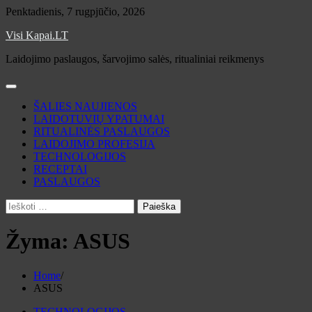
Skip
Penktadienis, 7 rugpjūčio, 2026
to
Visi Kapai.LT
content
Laidojimo paslaugos, šarvojimo salės, ritualiniai reikmenys
ŠALIES NAUJIENOS
LAIDOTUVIŲ YPATUMAI
RITUALINĖS PASLAUGOS
LAIDOJIMO PROFESIJA
TECHNOLOGIJOS
RECEPTAI
PASLAUGOS
Ieškoti:
Žyma:
ASUS
Home
ASUS
TECHNOLOGIJOS