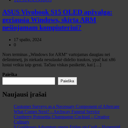
ASUS Vivobook S15 OLED apžvalga:
geriausia Windows, skirta ARM
nešiojamam kompiuteriui?
17 spalio, 2024
0
Nors terminas „Windows for ARM“ vartojamas daugiau nei
dešimtmetį, jis niekada nesulaukė didelio traukos, ypač kai x86
lustai veikia taip gerai. Tačiau viskas pasikeitė, kai […]
Paieška
Paieška
Naujausi įrašai
Customer Surveys as a Necessary Component of Aftercare
What Comes Next? – Archway Funeral Service
Cranberry Poinsettia Champagne Cocktail – Creative
Culinary
9 Goddesses Adventure opens Friday on Craft – Hypergrid