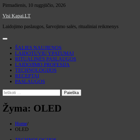
Skip
Pirmadienis, 10 rugpjūčio, 2026
to
Visi Kapai.LT
content
Laidojimo paslaugos, šarvojimo salės, ritualiniai reikmenys
ŠALIES NAUJIENOS
LAIDOTUVIŲ YPATUMAI
RITUALINĖS PASLAUGOS
LAIDOJIMO PROFESIJA
TECHNOLOGIJOS
RECEPTAI
PASLAUGOS
Ieškoti:
Žyma:
OLED
Home
OLED
TECHNOLOGIJOS