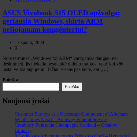
ASUS Vivobook S15 OLED apžvalga:
geriausia Windows, skirta ARM
nešiojamam kompiuteriui?
17 spalio, 2024
0
Nors terminas „Windows for ARM“ vartojamas daugiau nei
dešimtmetį, jis niekada nesulaukė didelio traukos, ypač kai x86
lustai veikia taip gerai. Tačiau viskas pasikeitė, kai […]
Paieška
Paieška
Naujausi įrašai
Customer Surveys as a Necessary Component of Aftercare
What Comes Next? – Archway Funeral Service
Cranberry Poinsettia Champagne Cocktail – Creative
Culinary
9 Goddesses Adventure opens Friday on Craft – Hypergrid