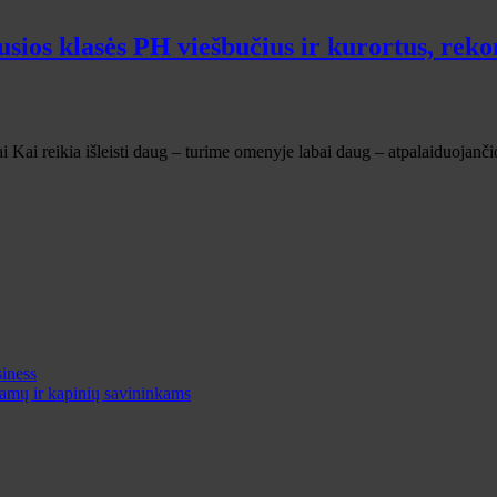
os klasės PH viešbučius ir kurortus, re
tai Kai reikia išleisti daug – turime omenyje labai daug – atpalaiduojanč
iness
 namų ir kapinių savininkams