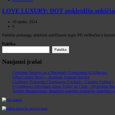
LOVE LUXURY: DOT atskleidžia aukščiausi
19 spalio, 2024
0
Patirkite prabangą: atskleisti aukščiausio lygio PH viešbučiai ir kuror
Paieška
Paieška
Naujausi įrašai
Customer Surveys as a Necessary Component of Aftercare
What Comes Next? – Archway Funeral Service
Cranberry Poinsettia Champagne Cocktail – Creative Culinary
9 Goddesses Adventure opens Friday on Craft – Hypergrid Bus
Ateities finansavimas: išmaniojo kapitalo strategijos laidojimo