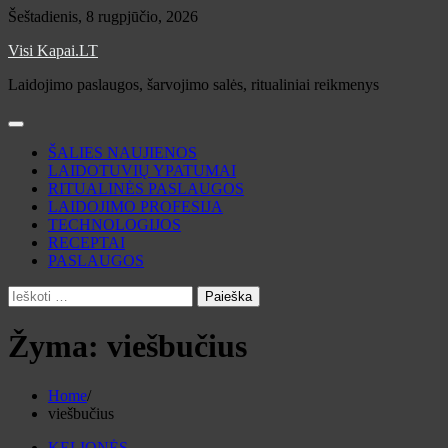
Skip
Šeštadienis, 8 rugpjūčio, 2026
to
Visi Kapai.LT
content
Laidojimo paslaugos, šarvojimo salės, ritualiniai reikmenys
ŠALIES NAUJIENOS
LAIDOTUVIŲ YPATUMAI
RITUALINĖS PASLAUGOS
LAIDOJIMO PROFESIJA
TECHNOLOGIJOS
RECEPTAI
PASLAUGOS
Ieškoti:
Žyma:
viešbučius
Home
viešbučius
KELIONĖS