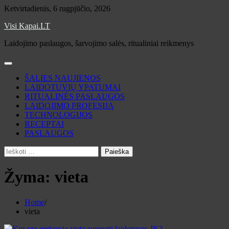
Skip
Ketvirtadienis, 6 rugpjūčio, 2026
to
Visi Kapai.LT
content
Laidojimo paslaugos, šarvojimo salės, ritualiniai reikmenys
ŠALIES NAUJIENOS
LAIDOTUVIŲ YPATUMAI
RITUALINĖS PASLAUGOS
LAIDOJIMO PROFESIJA
TECHNOLOGIJOS
RECEPTAI
PASLAUGOS
Ieškoti:
Žyma:
vieta
Home
vieta