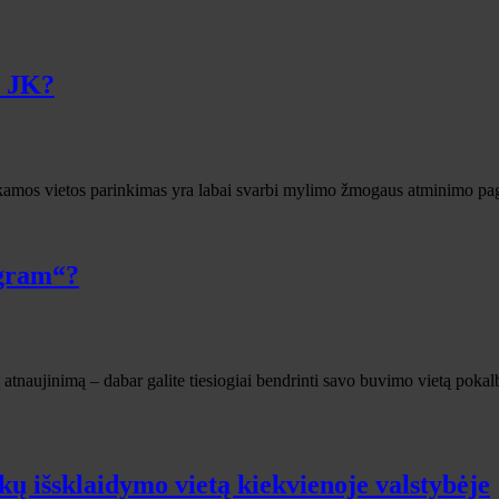
s JK?
nkamos vietos parinkimas yra labai svarbi mylimo žmogaus atminimo page
agram“?
tnaujinimą – dabar galite tiesiogiai bendrinti savo buvimo vietą pokal
ų išsklaidymo vietą kiekvienoje valstybėje