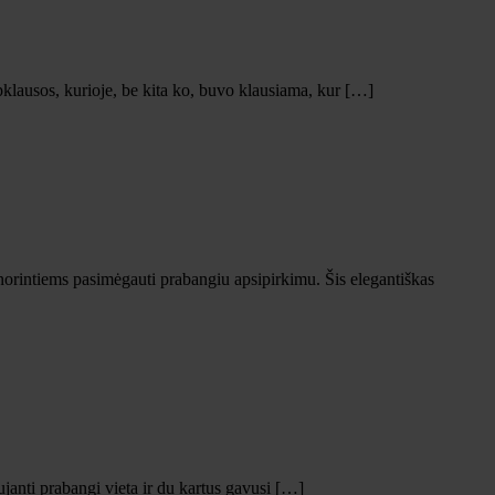
lausos, kurioje, be kita ko, buvo klausiama, kur […]
orintiems pasimėgauti prabangiu apsipirkimu. Šis elegantiškas
nti prabangi vieta ir du kartus gavusi […]