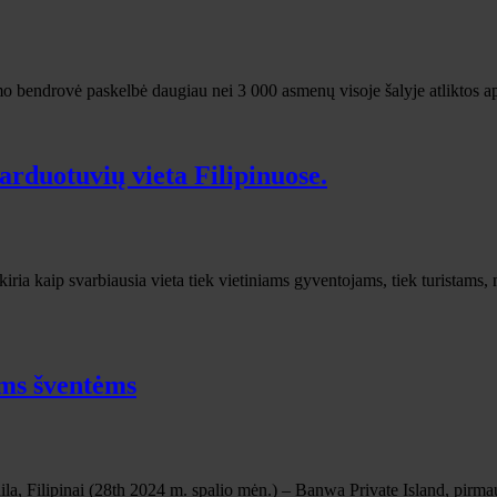
bendrovė paskelbė daugiau nei 3 000 asmenų visoje šalyje atliktos apk
duotuvių vieta Filipinuose.
aip svarbiausia vieta tiek vietiniams gyventojams, tiek turistams, n
ioms šventėms
lipinai (28th 2024 m. spalio mėn.) – Banwa Private Island, pirmauja