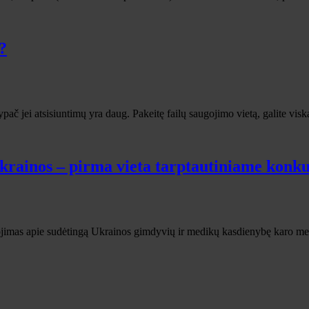
?
ač jei atsisiuntimų yra daug. Pakeitę failų saugojimo vietą, galite visk
rainos – pirma vieta tarptautiniame konk
imas apie sudėtingą Ukrainos gimdyvių ir medikų kasdienybę karo metu 