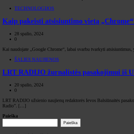
TECHNOLOGIJOS
Kaip pakeisti atsisiuntimo vietą „Chrome“
28 spalio, 2024
0
Kai naudojate „Google Chrome“, labai svarbu tvarkyti atsisiuntimus, yp
ŠALIES NAUJIENOS
LRT RADIJO žurnalistės pasakojimui iš Uk
20 spalio, 2024
0
LRT RADIJO užsienio naujienų redaktorės Ievos Balsiūnaitės pasakoj
Radio”. […]
Paieška
Paieška