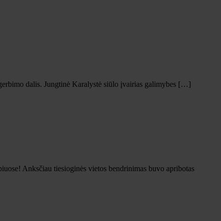
rbimo dalis. Jungtinė Karalystė siūlo įvairias galimybes […]
biuose! Anksčiau tiesioginės vietos bendrinimas buvo apribotas