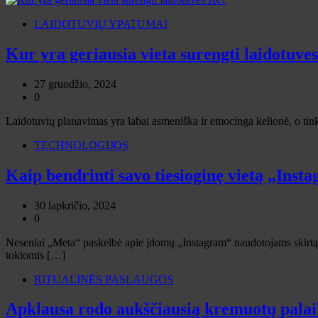
LAIDOTUVIŲ YPATUMAI
Kur yra geriausia vieta surengti laidotuve
27 gruodžio, 2024
0
Laidotuvių planavimas yra labai asmeniška ir emocinga kelionė, o ti
TECHNOLOGIJOS
Kaip bendrinti savo tiesioginę vietą „Inst
30 lapkričio, 2024
0
Neseniai „Meta“ paskelbė apie įdomų „Instagram“ naudotojams skirtą a
tokiomis […]
RITUALINĖS PASLAUGOS
Apklausa rodo aukščiausią kremuotų palaik