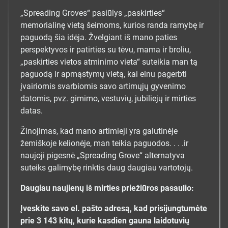
„Spreading Groves“ pasiūlys „paskirties“
memorialinę vietą šeimoms, kurios randa ramybę ir
paguodą šia idėja. Žvelgiant iš mano paties
perspektyvos ir patirties su tėvu, mama ir broliu,
„paskirties vietos atminimo vieta“ suteikia man tą
paguodą ir apmąstymų vietą, kai einu pagerbti
įvairiomis svarbiomis savo artimųjų gyvenimo
datomis, pvz. gimimo, vestuvių, jubiliejų ir mirties
datas.
Žinojimas, kad mano artimieji yra galutinėje
žemiškoje kelionėje, man teikia paguodos. . . .ir
naujoji pigesnė „Spreading Grove“ alternatyva
suteiks galimybę rinktis daug daugiau vartotojų.
Daugiau naujienų iš mirties priežiūros pasaulio:
Įveskite savo el. pašto adresą, kad prisijungtumėte
prie 3 143 kitų, kurie kasdien gauna laidotuvių