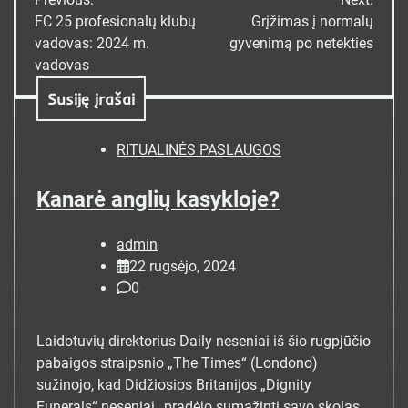
tarp
FC 25 profesionalų klubų
Grįžimas į normalų
vadovas: 2024 m.
gyvenimą po netekties
įrašų
vadovas
Susiję įrašai
RITUALINĖS PASLAUGOS
Kanarė anglių kasykloje?
admin
22 rugsėjo, 2024
0
Laidotuvių direktorius Daily neseniai iš šio rugpjūčio
pabaigos straipsnio „The Times“ (Londono)
sužinojo, kad Didžiosios Britanijos „Dignity
Funerals“ neseniai „pradėjo sumažinti savo skolas