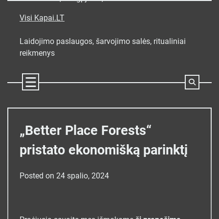
Skip
to
Visi Kapai.LT
content
Laidojimo paslaugos, šarvojimo salės, ritualiniai
reikmenys
„Better Place Forests“
pristato ekonomišką parinktį
Posted on
24 spalio, 2024