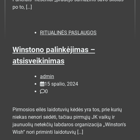
po to, […]
RITUALINĖS PASLAUGOS
Winstono palinkėjimas –
atsisveikinimas
admin
15 spalio, 2024
0
Pirmosios eilės laidotuvių kėdės yra tos, prie kurių
niekas nenori sėdėti, tačiau pirmųjų JK vaikų ir
jaunuolių netekčių labdaros organizacija „Winston's
Wish“ nori priminti laidotuvių […]