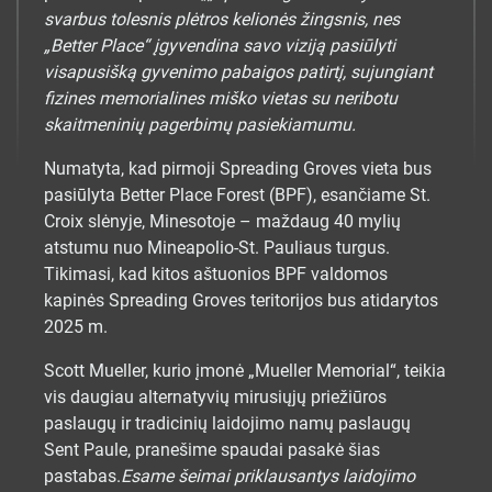
svarbus tolesnis plėtros kelionės žingsnis, nes
„Better Place“ įgyvendina savo viziją pasiūlyti
visapusišką gyvenimo pabaigos patirtį, sujungiant
fizines memorialines miško vietas su neribotu
skaitmeninių pagerbimų pasiekiamumu.
Numatyta, kad pirmoji Spreading Groves vieta bus
pasiūlyta Better Place Forest (BPF), esančiame St.
Croix slėnyje, Minesotoje – maždaug 40 mylių
atstumu nuo Mineapolio-St. Pauliaus turgus.
Tikimasi, kad kitos aštuonios BPF valdomos
kapinės Spreading Groves teritorijos bus atidarytos
2025 m.
Scott Mueller, kurio įmonė „Mueller Memorial“, teikia
vis daugiau alternatyvių mirusiųjų priežiūros
paslaugų ir tradicinių laidojimo namų paslaugų
Sent Paule, pranešime spaudai pasakė šias
pastabas.
Esame šeimai priklausantys laidojimo