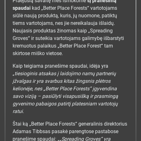
Praėjusią savaitę mes išmokome
šį pranešimą
spaudai
kad „Better Place Forests“ vartotojams
siūlė naują produktą, kuris, jų nuomone, patiktų
tiems vartotojams, nes jie nereikalauja išlaidų.
Naujasis produktas žinomas kaip „Spreading
Groves“ ir suteikia vartotojams galimybę išbarstyti
kremuotus palaikus „Better Place Forest“ tam
skirtose miško vietose.
Kaip teigiama pranešime spaudai, idėja yra
„
tiesioginis atsakas į laidojimo namų partnerių
įžvalgas ir yra svarbus kitas žingsnis plėtros
kelionėje, nes „Better Place Forests“ įgyvendina
savo viziją – pasiūlyti visapusišką ir prasmingą
gyvenimo pabaigos patirtį platesniam vartotojų
ratui.
Štai ką „Better Place Forests“ generalinis direktorius
Adamas Tibbsas pasakė parengtose pastabose
pranešime spaudai: „
„Spreading Groves“ yra