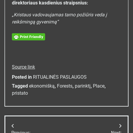
direktoriaus kasdienius straipsnius:
„Kristaus vadovaujamas tarno požiūris veda į
reikšmingą gyvenimą“
Source link
Posted in
RITUALINĖS PASLAUGOS
Tagged
ekonomišką
,
Forests
,
parinktį
,
Place
,
pristato
Navigacija
Previous:
Next: