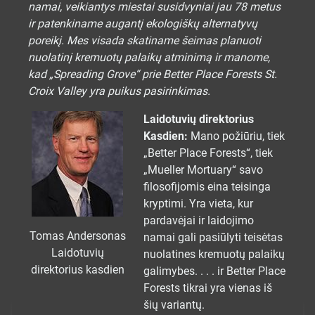
namai, veikiantys
miestai susidvyniai
jau 78 metus
ir patenkiname augantį ekologiškų alternatyvų
poreikį. Mes visada skatiname šeimas planuoti
nuolatinį kremuotų palaikų atminimą ir manome,
kad „Spreading Grove“ prie Better Place Forests St.
Croix Valley yra puikus pasirinkimas.
Laidotuvių direktorius
Kasdien:
Mano požiūriu, tiek
„Better Place Forests“, tiek
„Mueller Mortuary“ savo
filosofijomis eina teisinga
kryptimi. Yra vieta, kur
pardavėjai ir laidojimo
Tomas Andersonas
namai gali pasiūlyti teisėtas
Laidotuvių
nuolatines kremuotų palaikų
direktorius kasdien
galimybes. . . . ir Better Place
Forests tikrai yra vienas iš
šių variantų.