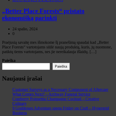
„Better Place Forests“ pristato
ekonomišką parinktį
24 spalio, 2024
0
Praėjusią savaitę mes išmokome šį pranešimą spaudai kad „Better
Place Forests“ vartotojams siūlė naują produktą, kuris, jų nuomone,
patiktų tiems vartotojams, nes jie nereikalauja išlaidų. […]
Paieška
Paieška
Naujausi įrašai
Customer Surveys as a Necessary Component of Aftercare
What Comes Next? – Archway Funeral Service
Cranberry Poinsettia Champagne Cocktail – Creative
Culinary
9 Goddesses Adventure opens Friday on Craft – Hypergrid
Business