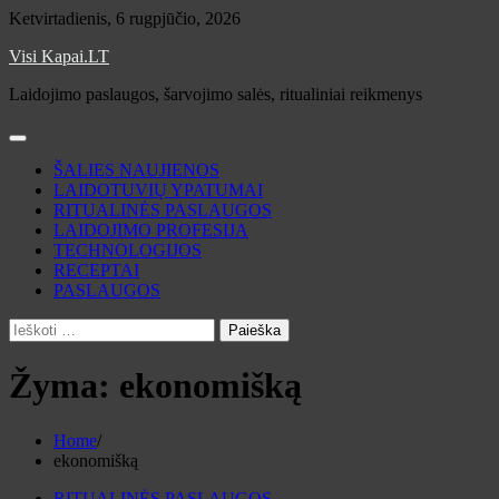
Skip
Ketvirtadienis, 6 rugpjūčio, 2026
to
Visi Kapai.LT
content
Laidojimo paslaugos, šarvojimo salės, ritualiniai reikmenys
ŠALIES NAUJIENOS
LAIDOTUVIŲ YPATUMAI
RITUALINĖS PASLAUGOS
LAIDOJIMO PROFESIJA
TECHNOLOGIJOS
RECEPTAI
PASLAUGOS
Ieškoti:
Žyma:
ekonomišką
Home
ekonomišką
RITUALINĖS PASLAUGOS