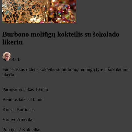
Burbono moliūgų kokteilis su šokolado
likeriu
Barb
Fantastiškas rudens kokteilis su burbonu, moliūgų tyre ir šokoladiniu
likeriu.
minučių
Paruošimo laikas
10
min
minučių
Bendras laikas
10
min
Kursas
Burbonas
Virtuvė
Amerikos
Porcijos
2
Kokteiliai