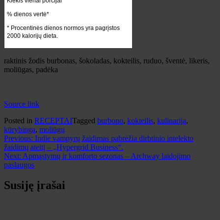
Kiekis vienai porcijai
% dienos vertė*
* Procentinės dienos normos yra pagrįstos
2000 kalorijų dieta.
raktinis žodis
burbonas, šokoladas, kokteilis, ruduo, šventė, likeris,
moliūgas, padėka
Source link
Posted in
RECEPTAI
Tagged
burbono
,
kokteilis
,
kulinarija
,
kūrybinga
,
moliūgų
Navigacija
Previous:
Indie vampyrų žaidimas pabrėžia dirbtinio intelekto
žaidimų ateitį – „Hypergrid Business“.
tarp
Next:
Apmąstymų ir komforto sezonas – Archway laidojimo
įrašų
paslaugos
Susiję įrašai