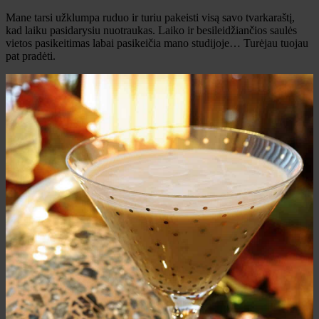
Mane tarsi užklumpa ruduo ir turiu pakeisti visą savo tvarkaraštį,
kad laiku pasidarysiu nuotraukas. Laiko ir besileidžiančios saulės
vietos pasikeitimas labai pasikeičia mano studijoje… Turėjau tuojau
pat pradėti.