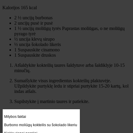
Kalorijos
165
kcal
2 ½
uncijų
burbonas
2
uncijų
pusė ir pusė
1 ½
uncijų
moliūgų tyrės
Paprastas moliūgas, o ne moliūgų
pyrago tyrė
½
uncija
klevų sirupo
½
uncija
šokolado likeris
1
Suspauskite
cinamono
1
Suspauskite
druskos
Atšaldykite kokteilių taures šaldytuve arba šaldiklyje 10-15
minučių.
Sumaišykite visus ingredientus kokteilių plaktuvėje.
Užpildykite purtyklę ledu ir stipriai purtykite 15-20 kartų, kol
indas atšals.
Supilstykite į martinio taures ir patiekite.
Mitybos faktai
Burbono moliūgų kokteilis su šokolado likeriu