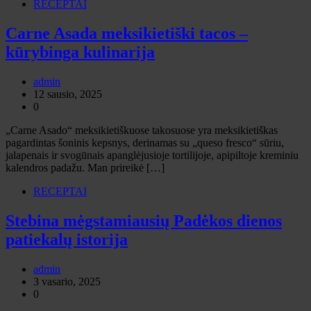
RECEPTAI
Carne Asada meksikietiški tacos –
kūrybinga kulinarija
admin
12 sausio, 2025
0
„Carne Asado“ meksikietiškuose takosuose yra meksikietiškas
pagardintas šoninis kepsnys, derinamas su „queso fresco“ sūriu,
jalapenais ir svogūnais apanglėjusioje tortilijoje, apipiltoje kreminiu
kalendros padažu. Man prireikė […]
RECEPTAI
Stebina mėgstamiausių Padėkos dienos
patiekalų istorija
admin
3 vasario, 2025
0