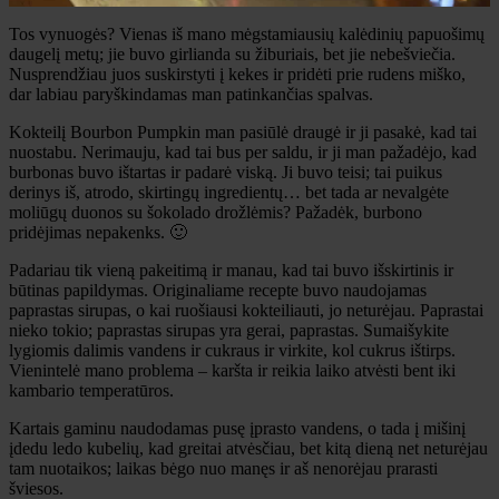
Tos vynuogės? Vienas iš mano mėgstamiausių kalėdinių papuošimų
daugelį metų; jie buvo girlianda su žiburiais, bet jie nebešviečia.
Nusprendžiau juos suskirstyti į kekes ir pridėti prie rudens miško,
dar labiau paryškindamas man patinkančias spalvas.
Kokteilį Bourbon Pumpkin man pasiūlė draugė ir ji pasakė, kad tai
nuostabu. Nerimauju, kad tai bus per saldu, ir ji man pažadėjo, kad
burbonas buvo ištartas ir padarė viską. Ji buvo teisi; tai puikus
derinys iš, atrodo, skirtingų ingredientų… bet tada ar nevalgėte
moliūgų duonos su šokolado drožlėmis? Pažadėk, burbono
pridėjimas nepakenks. 🙂
Padariau tik vieną pakeitimą ir manau, kad tai buvo išskirtinis ir
būtinas papildymas. Originaliame recepte buvo naudojamas
paprastas sirupas, o kai ruošiausi kokteiliauti, jo neturėjau. Paprastai
nieko tokio; paprastas sirupas yra gerai, paprastas. Sumaišykite
lygiomis dalimis vandens ir cukraus ir virkite, kol cukrus ištirps.
Vienintelė mano problema – karšta ir reikia laiko atvėsti bent iki
kambario temperatūros.
Kartais gaminu naudodamas pusę įprasto vandens, o tada į mišinį
įdedu ledo kubelių, kad greitai atvėsčiau, bet kitą dieną net neturėjau
tam nuotaikos; laikas bėgo nuo manęs ir aš nenorėjau prarasti
šviesos.