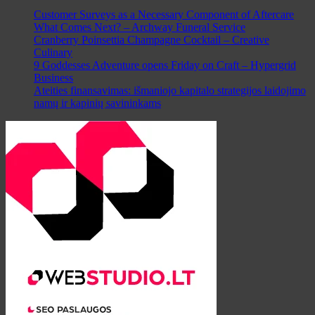
Customer Surveys as a Necessary Component of Aftercare
What Comes Next? – Archway Funeral Service
Cranberry Poinsettia Champagne Cocktail – Creative
Culinary
9 Goddesses Adventure opens Friday on Craft – Hypergrid
Business
Ateities finansavimas: išmaniojo kapitalo strategijos laidojimo
namų ir kapinių savininkams