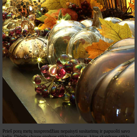
Prieš porą metų nusprendžiau nepaisyti susitarimų ir papuošti savo
kelią. Didelis slyvos spalvos stiklo moliūgas, kitas skaidraus stiklo.