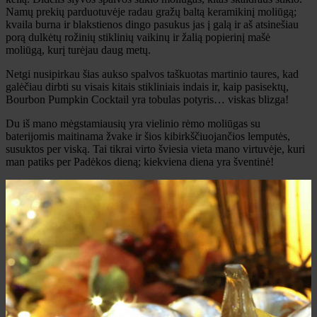
Namų prekių parduotuvėje radau gražų baltą keramikinį moliūgą;
kvaila burna ir blakstienos dingo pasukus jas į galą ir aš atsinešiau
porą dulkėtų rožinių stiklinių vaikinų ir žalią popierinį mašė
moliūgą, kurį turėjau daug metų.
Netgi nusipirkau šias aukso spalvos taškuotas martinio taures, kad
galėčiau dirbti su visais kitais stikliniais indais ir, kaip pasisektų,
Bourbon Pumpkin Cocktail yra tobulas potyris… viskas blizga!
Du iš mano mėgstamiausių yra vielinio rėmo moliūgas su
baterijomis maitinama žvake ir šios kibirkščiuojančios lemputės,
susuktos per viską. Tai tikrai virto šviesia vieta mano virtuvėje, kuri
man patiks per Padėkos dieną; kiekviena diena yra šventinė!