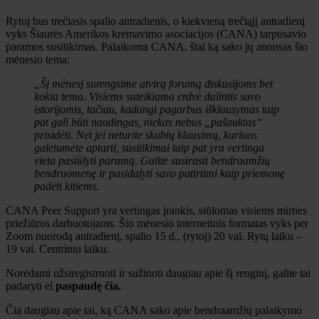
Rytoj bus trečiasis spalio antradienis, o kiekvieną trečiąjį antradienį
vyks Šiaurės Amerikos kremavimo asociacijos (CANA) tarpusavio
paramos susitikimas. Palaikoma CANA, štai ką sako jų anonsas šio
mėnesio tema:
„Šį mėnesį surengsime atvirą forumą diskusijoms bet
kokia tema. Visiems suteikiama erdvė dalintis savo
istorijomis, tačiau, kadangi pagarbus išklausymas taip
pat gali būti naudingas, niekas nebus „pašauktas“
prisidėti. Net jei neturite skubių klausimų, kuriuos
galėtumėte aptarti, susitikimai taip pat yra vertinga
vieta pasiūlyti paramą. Galite susirasti bendraamžių
bendruomenę ir pasidalyti savo patirtimi kaip priemonę
padėti kitiems.
CANA Peer Support yra vertingas įrankis, siūlomas visiems mirties
priežiūros darbuotojams. Šio mėnesio internetinis formatas vyks per
Zoom nuorodą antradienį, spalio 15 d., (rytoj) 20 val. Rytų laiku –
19 val. Centriniu laiku.
Norėdami užsiregistruoti ir sužinoti daugiau apie šį renginį, galite tai
padaryti el
paspaudę čia.
Čia daugiau apie tai, ką CANA sako apie bendraamžių palaikymo