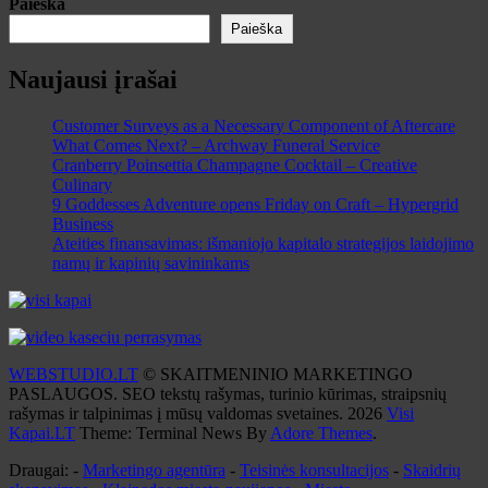
Paieška
Paieška
Naujausi įrašai
Customer Surveys as a Necessary Component of Aftercare
What Comes Next? – Archway Funeral Service
Cranberry Poinsettia Champagne Cocktail – Creative
Culinary
9 Goddesses Adventure opens Friday on Craft – Hypergrid
Business
Ateities finansavimas: išmaniojo kapitalo strategijos laidojimo
namų ir kapinių savininkams
WEBSTUDIO.LT
© SKAITMENINIO MARKETINGO
PASLAUGOS. SEO tekstų rašymas, turinio kūrimas, straipsnių
rašymas ir talpinimas į mūsų valdomas svetaines. 2026
Visi
Kapai.LT
Theme: Terminal News By
Adore Themes
.
Draugai: -
Marketingo agentūra
-
Teisinės konsultacijos
-
Skaidrių