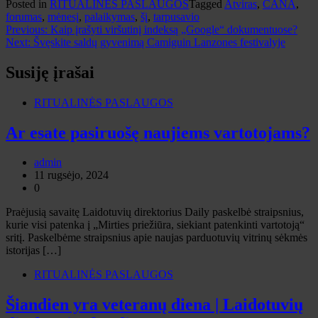
Posted in
RITUALINĖS PASLAUGOS
Tagged
Atviras
,
CANA
,
forumas
,
mėnesį
,
palaikymas
,
šį
,
tarpusavio
Navigacija
Previous:
Kaip įrašyti viršutinį indeksą „Google“ dokumentuose?
Next:
Švęskite saldų gyvenimą Camiguin Lanzones festivalyje
tarp
įrašų
Susiję įrašai
RITUALINĖS PASLAUGOS
Ar esate pasiruošę naujiems vartotojams?
admin
11 rugsėjo, 2024
0
Praėjusią savaitę Laidotuvių direktorius Daily paskelbė straipsnius,
kurie visi patenka į „Mirties priežiūra, siekiant patenkinti vartotoją“
sritį. Paskelbėme straipsnius apie naujas parduotuvių vitrinų sėkmės
istorijas […]
RITUALINĖS PASLAUGOS
Šiandien yra veteranų diena | Laidotuvių