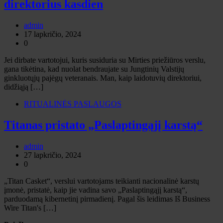
direktorius kasdien
admin
17 lapkričio, 2024
0
Jei dirbate vartotojui, kuris susiduria su Mirties priežiūros verslu,
gana tikėtina, kad nuolat bendraujate su Jungtinių Valstijų
ginkluotųjų pajėgų veteranais. Man, kaip laidotuvių direktoriui,
didžiąją […]
RITUALINĖS PASLAUGOS
Titanas pristato „Paslaptingąjį karstą“
admin
27 lapkričio, 2024
0
„Titan Casket“, verslui vartotojams teikianti nacionalinė karstų
įmonė, pristatė, kaip jie vadina savo „Paslaptingąjį karstą“,
parduodamą kibernetinį pirmadienį. Pagal šis leidimas Iš Business
Wire Titan's […]