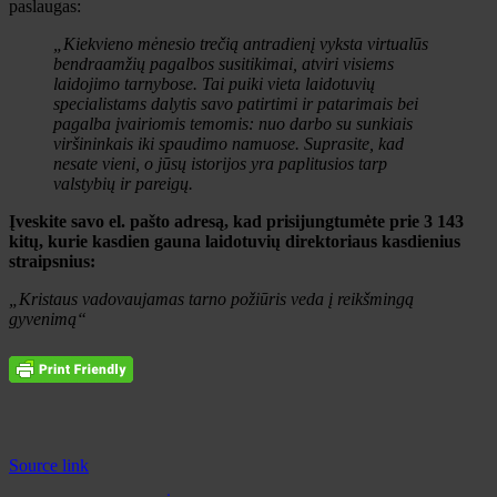
paslaugas:
„Kiekvieno mėnesio trečią antradienį vyksta virtualūs
bendraamžių pagalbos susitikimai, atviri visiems
laidojimo tarnybose. Tai puiki vieta laidotuvių
specialistams dalytis savo patirtimi ir patarimais bei
pagalba įvairiomis temomis: nuo darbo su sunkiais
viršininkais iki spaudimo namuose. Suprasite, kad
nesate vieni, o jūsų istorijos yra paplitusios tarp
valstybių ir pareigų.
Įveskite savo el. pašto adresą, kad prisijungtumėte prie 3 143
kitų, kurie kasdien gauna laidotuvių direktoriaus kasdienius
straipsnius:
„Kristaus vadovaujamas tarno požiūris veda į reikšmingą
gyvenimą“
Source link