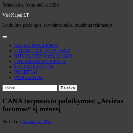
Skip
Šeštadienis, 8 rugpjūčio, 2026
to
Visi Kapai.LT
content
Laidojimo paslaugos, šarvojimo salės, ritualiniai reikmenys
ŠALIES NAUJIENOS
LAIDOTUVIŲ YPATUMAI
RITUALINĖS PASLAUGOS
LAIDOJIMO PROFESIJA
TECHNOLOGIJOS
RECEPTAI
PASLAUGOS
Ieškoti:
CANA tarpusavio palaikymas: „Atviras
forumas“ šį mėnesį
Posted on
14 spalio, 2024