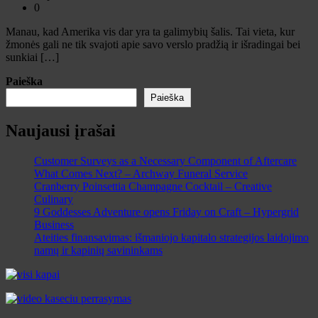
0
Manau, kad Amerika vis dar yra ta galimybių šalis. Tai vieta, kur
žmonės gali ne tik svajoti apie savo verslo pradžią ir išradingai bei
sunkiai […]
Paieška
Paieška
Naujausi įrašai
Customer Surveys as a Necessary Component of Aftercare
What Comes Next? – Archway Funeral Service
Cranberry Poinsettia Champagne Cocktail – Creative
Culinary
9 Goddesses Adventure opens Friday on Craft – Hypergrid
Business
Ateities finansavimas: išmaniojo kapitalo strategijos laidojimo
namų ir kapinių savininkams