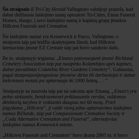
Šis straipsnis
iš
Tri-City Herald
Vašingtono valstijoje praneša, kad
dabar didžiausia laidojimo namų operatorė Tri-Cities, Einan Funeral
Homes, išaugo, į savo laidojimo namų ir kapinių grupę įtraukus
Hillcrest Funerals and Cremation.
Šie laidojimo namai yra Kennewick ir Pasco, Vašingtone, o
straipsnis taip pat leidžia skaitytojams žinoti, kad Hillcrest
kremavimo įmonė EZ Cremate taip pat buvo sandorio dalis.
Be to, straipsnyje teigiama: „
Einano patronuojanti įmonė Richland
Cemetery Association taip pat nusipirko Kolumbijos upės kapines,
dabar pavadintas Columbia River Gardens Cemetery“.
Galiausiai,
pagal straipsnį
susijungusiose įmonėse dirba 66 darbuotojai ir dabar
kiekvienais metais jos aptarnauja iki 1000 šeimų. . . “
Straipsnyje su nuoroda taip pat tai sakoma apie Einaną,
„Einan's yra
pelno siekiantis, bendruomenei priklausantis verslas, valdomas
direktorių tarybos ir veikiantis daugiau nei 60 metų. Prieš
įsigydama „Hillcrest“, ji valdė vieną pilno aptarnavimo laidojimo
namus Ričlande, taip pat Compassionate Cremation Society ir
„Coda Alternative Cremation and Funeral“, alternatyvius
laidojimo namus Kennewick mieste.
„Hillcrest Funerals and Cremation“ buvo įkurta 2005 m. ir buvo