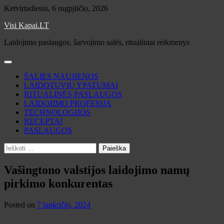
Skip
Ketvirtadienis, 6 rugpjūčio, 2026
to
Visi Kapai.LT
content
Laidojimo paslaugos, šarvojimo salės, ritualiniai reikmenys
ŠALIES NAUJIENOS
LAIDOTUVIŲ YPATUMAI
RITUALINĖS PASLAUGOS
LAIDOJIMO PROFESIJA
TECHNOLOGIJOS
RECEPTAI
PASLAUGOS
Ieškoti:
Vašingtono valstijos laidojimo namų
pirkimo konkurentas
Posted on
7 lapkričio, 2024