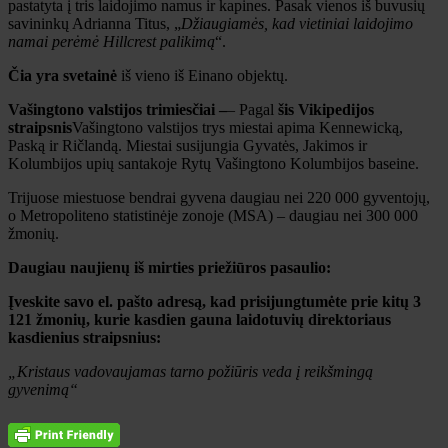
pastatyta į tris laidojimo namus ir kapines. Pasak vienos iš buvusių
savininkų Adrianna Titus, „
Džiaugiamės, kad vietiniai laidojimo
namai perėmė Hillcrest palikimą
“.
Čia yra svetainė
iš vieno iš Einano objektų.
Vašingtono valstijos trimiesčiai –
– Pagal
šis Vikipedijos
straipsnis
Vašingtono valstijos trys miestai apima Kennewicką,
Paską ir Ričlandą. Miestai susijungia Gyvatės, Jakimos ir
Kolumbijos upių santakoje Rytų Vašingtono Kolumbijos baseine.
Trijuose miestuose bendrai gyvena daugiau nei 220 000 gyventojų,
o Metropoliteno statistinėje zonoje (MSA) – daugiau nei 300 000
žmonių.
Daugiau naujienų iš mirties priežiūros pasaulio:
Įveskite savo el. pašto adresą, kad prisijungtumėte prie kitų 3
121 žmonių, kurie kasdien gauna laidotuvių direktoriaus
kasdienius straipsnius:
„Kristaus vadovaujamas tarno požiūris veda į reikšmingą
gyvenimą“