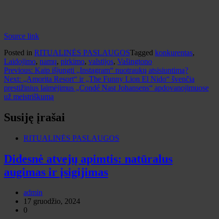
Source link
Posted in
RITUALINĖS PASLAUGOS
Tagged
konkurentas
,
Laidojimo
,
namų
,
pirkimo
,
valstijos
,
Vašingtono
Navigacija
Previous:
Kaip išjungti „Instagram“ nuotraukų atsisiuntimą?
Next:
„Amorita Resort“ ir „The Funny Lion El Nido“ švenčia
tarp
prestižinius laimėjimus „Condé Nast Johansens“ apdovanojimuose
įrašų
už meistriškumą
Susiję įrašai
RITUALINĖS PASLAUGOS
Didesnė atvejų apimtis: natūralus
augimas ir įsigijimas
admin
17 gruodžio, 2024
0