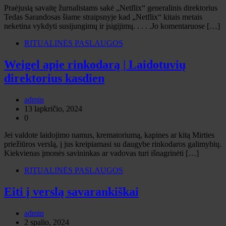
Praėjusią savaitę žurnalistams sakė „Netflix“ generalinis direktorius
Tedas Sarandosas šiame straipsnyje kad „Netflix“ kitais metais
neketina vykdyti susijungimų ir įsigijimų. . . . .Jo komentaruose […]
RITUALINĖS PASLAUGOS
Weigel apie rinkodarą | Laidotuvių
direktorius kasdien
admin
13 lapkričio, 2024
0
Jei valdote laidojimo namus, krematoriumą, kapines ar kitą Mirties
priežiūros verslą, į jus kreipiamasi su daugybe rinkodaros galimybių.
Kiekvienas įmonės savininkas ar vadovas turi išnagrinėti […]
RITUALINĖS PASLAUGOS
Eiti į verslą savarankiškai
admin
2 spalio, 2024