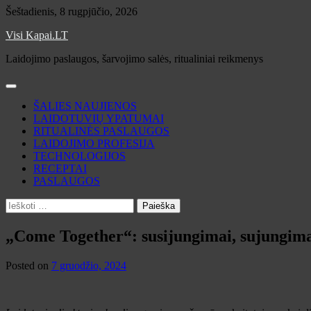
Skip
Šeštadienis, 8 rugpjūčio, 2026
to
Visi Kapai.LT
content
Laidojimo paslaugos, šarvojimo salės, ritualiniai reikmenys
ŠALIES NAUJIENOS
LAIDOTUVIŲ YPATUMAI
RITUALINĖS PASLAUGOS
LAIDOJIMO PROFESIJA
TECHNOLOGIJOS
RECEPTAI
PASLAUGOS
Ieškoti:
„Come Together“: susijungimai, sujungim
Posted on
7 gruodžio, 2024