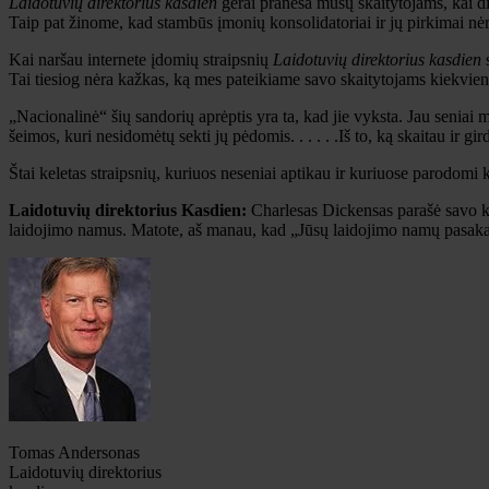
Laidotuvių direktorius kasdien
gerai praneša mūsų skaitytojams, kai did
Taip pat žinome, kad stambūs įmonių konsolidatoriai ir jų pirkimai nėra
Kai naršau internete įdomių straipsnių
Laidotuvių direktorius kasdien
s
Tai tiesiog nėra kažkas, ką mes pateikiame savo skaitytojams kiekvieną 
„Nacionalinė“ šių sandorių aprėptis yra ta, kad jie vyksta. Jau seniai
šeimos, kuri nesidomėtų sekti jų pėdomis. . . . . .Iš to, ką skaitau ir gi
Štai keletas straipsnių, kuriuos neseniai aptikau ir kuriuose parodomi ka
Laidotuvių direktorius Kasdien:
Charlesas Dickensas parašė savo k
laidojimo namus. Matote, aš manau, kad „Jūsų laidojimo namų pasaka ar is
Tomas Andersonas
Laidotuvių direktorius