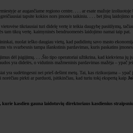
iemiestyje ar augančiame regiono centre. . . . ar esate mažoje izoliuot
reičiausiai tapsite kokios nors įmonės taikiniu. . . . bet jūsų laidojimo
vietovėse tikriausiai turi didelę vertę ir teikia daugybę pasiūlymų, ta
turės tam tikrą vertę. kaimyninės bendruomenės laidojimo namai taip pat.
ninkai, nuolat ieško daugiau vietų, kad padidintų savo masto ekonomij
ms vis svarbesnis tampa išankstinis pardavimas, kuris paskatins įmones 
imus dėl įsigijimų. . . .Šio tipo operatoriai užtikrina, kad kiekviena jų įs
naudos yra didelės, o vidutinis mažmeninis pardavimas mažėja – ypač jei
siai yra sudėtingesni nei prieš dešimt metų. Tai, kas rizikuojama – ypač j
i norėčiau pirkti ar parduoti, įsitikinčiau, kad turiu tokį ekspertą kaip
Jo
ų, kurie kasdien gauna laidotuvių direktoriaus kasdienius straipsniu