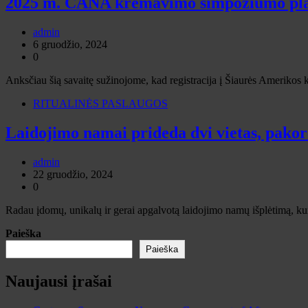
2025 m. CANA kremavimo simpoziumo pl
admin
6 gruodžio, 2024
0
Anksčiau šią savaitę sužinojome, kad registracija į Šiaurės Amerik
RITUALINĖS PASLAUGOS
Laidojimo namai prideda dvi vietas, pakor
admin
22 gruodžio, 2024
0
Radau įdomų, unikalų ir gerai apgalvotą laidojimo namų išplėtimą, kur
Paieška
Paieška
Naujausi įrašai