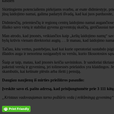
kasdien
Skirtingiems potencialiems pirkėjams svarbu, ar esate didmiestyje, pr
jūsų laidojimo namai, galima padaryti išvadą, kad kai juos parduosite, g
Didmiesčių, priemiesčių ir regionų centrų laidojimo namai augančiose 
išlaiko savo vietą ir stabiliai gyvena gyventojų skaičių, greičiausiai 
Man atrodo, kad įmonės, veikiančios kaip „kelių laidojimo namų“ savi
bylų krūvis vienam direktoriui augtų. . . Ir manau, kad laidojimo nama
Tačiau, kita vertus, pastebėjau, kad kai kurie operatoriai sustabdo įsigij
išlaidos auga ir nenorima susigaudyti su verslu, kurio fiksuotosios są
Šiaip ar taip, matau, kad įmonės keičia savininkus. Ir sandoriai tikriau
pakeisti verslą ir gyvenimą, jei tolimesnės prielaidos yra klaidingos. Je
skambutis, kai ketinate plėstis arba išeiti į pensiją.
Daugiau naujienų iš mirties priežiūros pasaulio:
Įveskite savo el. pašto adresą, kad prisijungtumėte prie 3 111 kit
„Kristaus vadovaujamas tarno požiūris veda į reikšmingą gyvenimą“