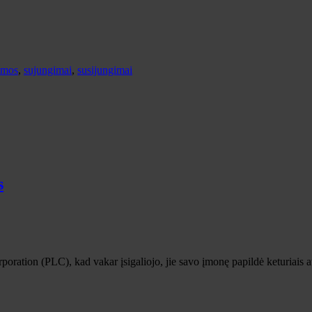
imos
,
sujungimai
,
susijungimai
s
ration (PLC), kad vakar įsigaliojo, jie savo įmonę papildė keturiais at