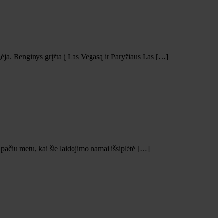
ja. Renginys grįžta į Las Vegasą ir Paryžiaus Las […]
pačiu metu, kai šie laidojimo namai išsiplėtė […]