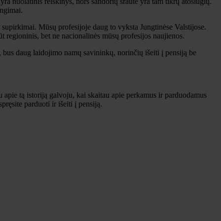
a nuolatinis reiškinys, nors sandorių sraute yra tam tikrų atoslūgių.
ungimai.
r supirkimai. Mūsų profesijoje daug to vyksta Jungtinėse Valstijose.
ūt regioninis, bet ne nacionalinės mūsų profesijos naujienos.
 bus daug laidojimo namų savininkų, norinčių išeiti į pensiją be
au apie tą istoriją galvoju, kai skaitau apie perkamus ir parduodamus
ęsite parduoti ir išeiti į pensiją.