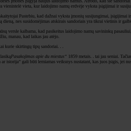
elės įmonės įsigyja naujus laidojimo namus. Atrodo, kad šie sandoriai yr
 vienintelė vieta, kur laidojimo namų erdvėje vyksta įsigijimai ir susij
kaitytojai Pastebiu, kad dažnai vyksta įmonių susijungimai, įsigijimai i
dieną, nes susidomėjimas atskirais sandoriais yra tikrai vietinis ir galb
 mūsų versle kalbama, kad pasikeitus laidojimo namų savininkų pasauliui,
rdžiu, manau, kad laikas jau atėjo.
i kurie skirtingų tipų sandoriai. . .
lasiką
Pasakojimas apie du miestus“
1859 metais. . tai jau seniai. Tači
torija“ gali būti lemiamas veiksnys nustatant, kas juos įsigis, jei nuspr