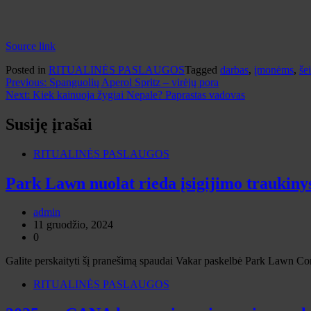
Source link
Posted in
RITUALINĖS PASLAUGOS
Tagged
darbas
,
įmonėms
,
še
Navigacija
Previous:
Spanguolių Aperol Spritz – virėjų pora
Next:
Kiek kainuoja žygiai Nepale? Paprastas vadovas
tarp
įrašų
Susiję įrašai
RITUALINĖS PASLAUGOS
Park Lawn nuolat rieda įsigijimo traukiny
admin
11 gruodžio, 2024
0
Galite perskaityti šį pranešimą spaudai Vakar paskelbė Park Lawn Corpo
RITUALINĖS PASLAUGOS