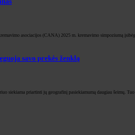
anas
os kremavimo asociacijos (CANA) 2025 m. kremavimo simpoziumą įsibėgė
eguoja savo prekės ženklą
iuo siekiama priartinti jų geografinį pasiekiamumą daugiau šeimų. Tuo 