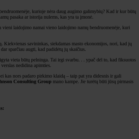
oje bendruomenėje, kurioje nėra daug augimo galimybių? Kad ir kur būtų
 namų pasaka ar istorija nulems, kas yra ta įmonė.
čiau vieni laidojimo namai vieno laidojimo namų bendruomenėje, kuri
ą. Kiekvienas savininkas, siekdamas masto ekonomijos, nori, kad jų
dar sparčiau augti, kad padidėtų jų skaičius.
igyta vieta būtų pelninga. Tai irgi svarbu. . . ypač dėl to, kad fiksuotos
 verslas nedidina apimties.
ei kas nors padaro pirkimo klaidą – taip pat yra didesnis ir gali
hnson Consulting Group
mano kampe. Jie turėtų būti jūsų pirmasis
s: