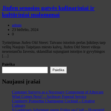
Jiufen senosios gatvės kulinariniai ir
kultūriniai malonumai
admin
23 birželio, 2024
0
Tyrinėjimas Jiufen Old Street: Taivano istorinis perlas Įsikūręs tarp
vešlių Naujojo Taipėjaus miesto kalvų, Jiufen Old Street vilioja
nesenstančiu žavesiu, sklandžiai sujungiant istorijos ir gyvybingos
[…]
Paieška
Paieška
Naujausi įrašai
Customer Surveys as a Necessary Component of Aftercare
What Comes Next? – Archway Funeral Service
Cranberry Poinsettia Champagne Cocktail – Creative
Culinary
9 Goddesses Adventure opens Friday on Craft – Hypergrid