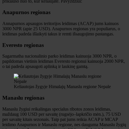
priklauso nuo to, kur keliaujate. Pavyzdžiui:
Anapurnos regionas
Annapurnos apsaugos teritorijos leidimas (ACAP) jums kainuos
3000 NPR (apie 25 USD). Anapurnos regionas yra populiarus, o
leidimas padeda išlaikyti takus ir remti išsaugojimo pastangas.
Everesto regionas
Sagarmatha nacionalinio parko leidimas kainuoja 3000 NPR, o
papildomas vietinis leidimas Everesto regionui kainuoja 2000 NPR,
o tai padeda apsaugoti aplinką ir laukinę gamtą.
Keliautojas žygyje Himalajų Manaslu regione Nepale
Manaslu regionas
Manaslu žygiui reikalingas specialus ribotos zonos leidimas,
maždaug 100 USD per savaitę (rugsėjo–lapkričio mėn.), 75 USD
per savaitę kitais sezonais. Taip pat jums reikia ACAP ir MCAP
leidimo Anapurnos ir Manaslu regione, nes dauguma Manaslu žygių