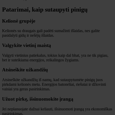
Patarimai, kaip sutaupyti pinigų
Kelionė grupėje
Kelionės su draugais gali padėti sumažinti išlaidas, nes galite
pasidalyti gidų ir nešėjų išlaidas.
Valgykite vietinį maistą
Valgyti vietinius patiekalus, tokius kaip dal bhat, yra ne tik pigiau,
bet ir suteikiama energijos, reikalingos žygiams.
Atsineškite užkandžių
Atsineškite užkandžių iš namų, kad sutaupytumėte pinigų juos
pirkdami kelionės metu. Energijos batonėliai, riešutai ir džiovinti
vaisiai yra geras pasirinkimas.
Užuot pirkę, išsinuomokite įrangą
Jei neplanuojate dažnai keliauti, išsinuomoti įrangą yra ekonomiškas
pasirinkimas.