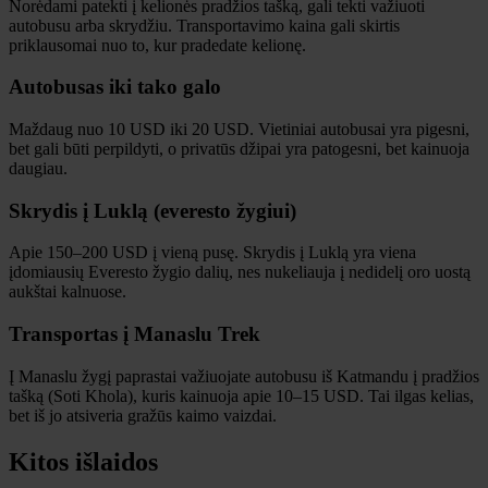
Norėdami patekti į kelionės pradžios tašką, gali tekti važiuoti
autobusu arba skrydžiu. Transportavimo kaina gali skirtis
priklausomai nuo to, kur pradedate kelionę.
Autobusas iki tako galo
Maždaug nuo 10 USD iki 20 USD. Vietiniai autobusai yra pigesni,
bet gali būti perpildyti, o privatūs džipai yra patogesni, bet kainuoja
daugiau.
Skrydis į Luklą (everesto žygiui)
Apie 150–200 USD į vieną pusę. Skrydis į Luklą yra viena
įdomiausių Everesto žygio dalių, nes nukeliauja į nedidelį oro uostą
aukštai kalnuose.
Transportas į Manaslu Trek
Į Manaslu žygį paprastai važiuojate autobusu iš Katmandu į pradžios
tašką (Soti Khola), kuris kainuoja apie 10–15 USD. Tai ilgas kelias,
bet iš jo atsiveria gražūs kaimo vaizdai.
Kitos išlaidos