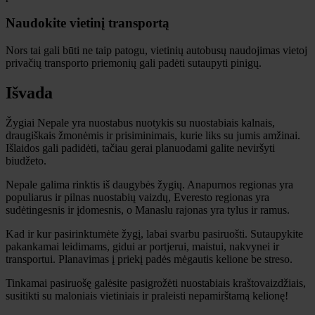
Naudokite vietinį transportą
Nors tai gali būti ne taip patogu, vietinių autobusų naudojimas vietoj
privačių transporto priemonių gali padėti sutaupyti pinigų.
Išvada
Žygiai Nepale yra nuostabus nuotykis su nuostabiais kalnais,
draugiškais žmonėmis ir prisiminimais, kurie liks su jumis amžinai.
Išlaidos gali padidėti, tačiau gerai planuodami galite neviršyti
biudžeto.
Nepale galima rinktis iš daugybės žygių. Anapurnos regionas yra
populiarus ir pilnas nuostabių vaizdų, Everesto regionas yra
sudėtingesnis ir įdomesnis, o Manaslu rajonas yra tylus ir ramus.
Kad ir kur pasirinktumėte žygį, labai svarbu pasiruošti. Sutaupykite
pakankamai leidimams, gidui ar portjerui, maistui, nakvynei ir
transportui. Planavimas į priekį padės mėgautis kelione be streso.
Tinkamai pasiruošę galėsite pasigrožėti nuostabiais kraštovaizdžiais,
susitikti su maloniais vietiniais ir praleisti nepamirštamą kelionę!