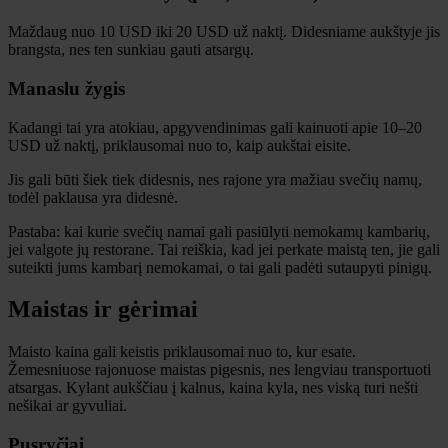
Maždaug nuo 10 USD iki 20 USD už naktį. Didesniame aukštyje jis
brangsta, nes ten sunkiau gauti atsargų.
Manaslu žygis
Kadangi tai yra atokiau, apgyvendinimas gali kainuoti apie 10–20
USD už naktį, priklausomai nuo to, kaip aukštai eisite.
Jis gali būti šiek tiek didesnis, nes rajone yra mažiau svečių namų,
todėl paklausa yra didesnė.
Pastaba: kai kurie svečių namai gali pasiūlyti nemokamų kambarių,
jei valgote jų restorane. Tai reiškia, kad jei perkate maistą ten, jie gali
suteikti jums kambarį nemokamai, o tai gali padėti sutaupyti pinigų.
Maistas ir gėrimai
Maisto kaina gali keistis priklausomai nuo to, kur esate.
Žemesniuose rajonuose maistas pigesnis, nes lengviau transportuoti
atsargas. Kylant aukščiau į kalnus, kaina kyla, nes viską turi nešti
nešikai ar gyvuliai.
Pusryčiai