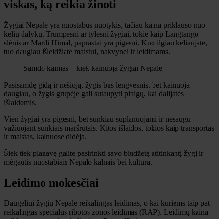
viskas, ką reikia žinoti
Žygiai Nepale yra nuostabus nuotykis, tačiau kaina priklauso nuo
kelių dalykų. Trumpesni ar tylesni žygiai, tokie kaip Langtango
slėnis ar Mardi Himal, paprastai yra pigesni. Kuo ilgiau keliaujate,
tuo daugiau išleidžiate maistui, nakvynei ir leidimams.
Samdo kaimas – kiek kainuoja žygiai Nepale
Pasisamdę gidą ir nešioją, žygis bus lengvesnis, bet kainuoja
daugiau, o žygis grupėje gali sutaupyti pinigų, kai dalijatės
išlaidomis.
Vien žygiai yra pigesni, bet sunkiau suplanuojami ir nesaugu
važiuojant sunkiais maršrutais. Kitos išlaidos, tokios kaip transportas
ir maistas, kalnuose didėja.
Šiek tiek planavę galite pasirinkti savo biudžetą atitinkantį žygį ir
mėgautis nuostabiais Nepalo kalnais bei kultūra.
Leidimo mokesčiai
Daugeliui žygių Nepale reikalingas leidimas, o kai kuriems taip pat
reikalingas specialus ribotos zonos leidimas (RAP). Leidimų kaina