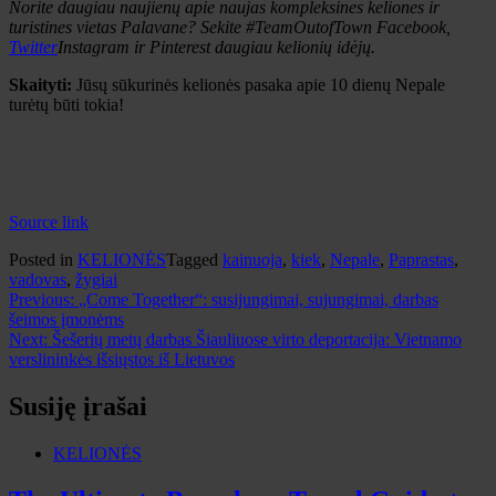
Norite daugiau naujienų apie naujas kompleksines keliones ir
turistines vietas Palavane? Sekite #TeamOutofTown Facebook,
Twitter
Instagram ir Pinterest daugiau kelionių idėjų.
Skaityti:
Jūsų sūkurinės kelionės pasaka apie 10 dienų Nepale
turėtų būti tokia!
Source link
Posted in
KELIONĖS
Tagged
kainuoja
,
kiek
,
Nepale
,
Paprastas
,
vadovas
,
žygiai
Navigacija
Previous:
„Come Together“: susijungimai, sujungimai, darbas
šeimos įmonėms
tarp
Next:
Šešerių metų darbas Šiauliuose virto deportacija: Vietnamo
įrašų
verslininkės išsiųstos iš Lietuvos
Susiję įrašai
KELIONĖS