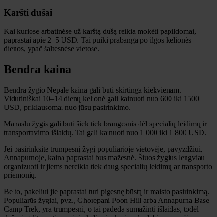
Karšti dušai
Kai kuriose arbatinėse už karštą dušą reikia mokėti papildomai,
paprastai apie 2–5 USD. Tai puiki prabanga po ilgos kelionės
dienos, ypač šaltesnėse vietose.
Bendra kaina
Bendra žygio Nepale kaina gali būti skirtinga kiekvienam.
Vidutiniškai 10–14 dienų kelionė gali kainuoti nuo 600 iki 1500
USD, priklausomai nuo jūsų pasirinkimo.
Manaslu žygis gali būti šiek tiek brangesnis dėl specialių leidimų ir
transportavimo išlaidų. Tai gali kainuoti nuo 1 000 iki 1 800 USD.
Jei pasirinksite trumpesnį žygį populiarioje vietovėje, pavyzdžiui,
Annapurnoje, kaina paprastai bus mažesnė. Šiuos žygius lengviau
organizuoti ir jiems nereikia tiek daug specialių leidimų ar transporto
priemonių.
Be to, pakeliui jie paprastai turi pigesnę būstą ir maisto pasirinkimą.
Populiarūs žygiai, pvz., Ghorepani Poon Hill arba Annapurna Base
Camp Trek, yra trumpesni, o tai padeda sumažinti išlaidas, todėl