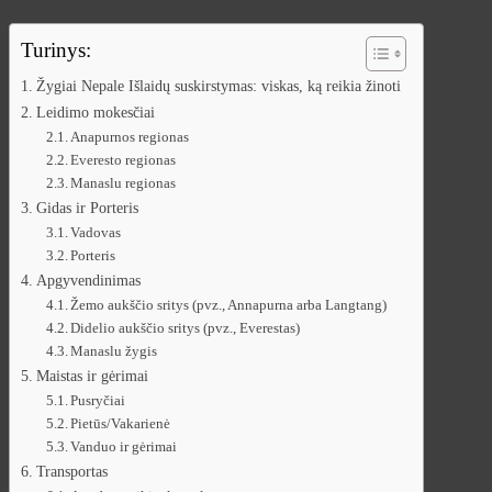
Turinys:
Žygiai Nepale Išlaidų suskirstymas: viskas, ką reikia žinoti
Leidimo mokesčiai
Anapurnos regionas
Everesto regionas
Manaslu regionas
Gidas ir Porteris
Vadovas
Porteris
Apgyvendinimas
Žemo aukščio sritys (pvz., Annapurna arba Langtang)
Didelio aukščio sritys (pvz., Everestas)
Manaslu žygis
Maistas ir gėrimai
Pusryčiai
Pietūs/Vakarienė
Vanduo ir gėrimai
Transportas