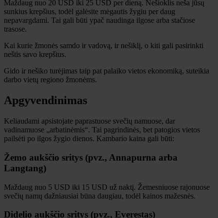
Maždaug nuo 20 USD iki 25 USD per dieną. Nešioklis neša jūsų
sunkius krepšius, todėl galėsite mėgautis žygiu per daug
nepavargdami. Tai gali būti ypač naudinga ilgose arba stačiose
trasose.
Kai kurie žmonės samdo ir vadovą, ir nešiklį, o kiti gali pasirinkti
neštis savo krepšius.
Gido ir nešiko turėjimas taip pat palaiko vietos ekonomiką, suteikia
darbo vietų regiono žmonėms.
Apgyvendinimas
Keliaudami apsistojate paprastuose svečių namuose, dar
vadinamuose „arbatinėmis“. Tai pagrindinės, bet patogios vietos
pailsėti po ilgos žygio dienos. Kambario kaina gali būti:
Žemo aukščio sritys (pvz., Annapurna arba
Langtang)
Maždaug nuo 5 USD iki 15 USD už naktį. Žemesniuose rajonuose
svečių namų dažniausiai būna daugiau, todėl kainos mažesnės.
Didelio aukščio sritys (pvz., Everestas)