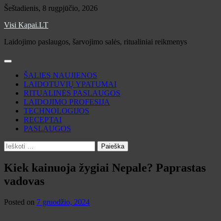
Skip
Šeštadienis, 8 rugpjūčio, 2026
to
Visi Kapai.LT
content
Laidojimo paslaugos, šarvojimo salės, ritualiniai reikmenys
ŠALIES NAUJIENOS
LAIDOTUVIŲ YPATUMAI
RITUALINĖS PASLAUGOS
LAIDOJIMO PROFESIJA
TECHNOLOGIJOS
RECEPTAI
PASLAUGOS
Ieškoti:
Kiek kainuoja žygiai Nepale? Paprastas
vadovas
Posted on
7 gruodžio, 2024