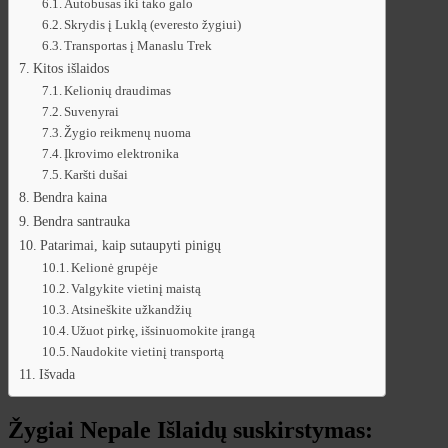
Autobusas iki tako galo
Skrydis į Luklą (everesto žygiui)
Transportas į Manaslu Trek
Kitos išlaidos
Kelionių draudimas
Suvenyrai
Žygio reikmenų nuoma
Įkrovimo elektronika
Karšti dušai
Bendra kaina
Bendra santrauka
Patarimai, kaip sutaupyti pinigų
Kelionė grupėje
Valgykite vietinį maistą
Atsineškite užkandžių
Užuot pirkę, išsinuomokite įrangą
Naudokite vietinį transportą
Išvada
Žygiai Nepale Išlaidų suskirstymas: