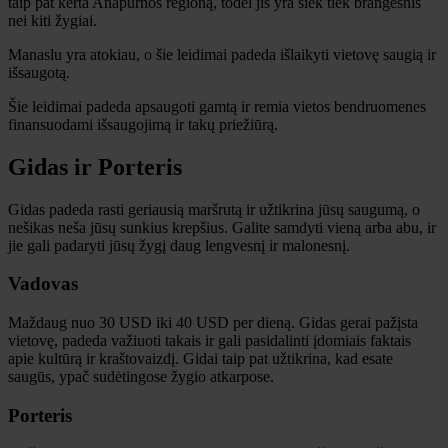
taip pat kerta Anapurnos regioną, todėl jis yra šiek tiek brangesnis
nei kiti žygiai.
Manaslu yra atokiau, o šie leidimai padeda išlaikyti vietovę saugią ir
išsaugotą.
Šie leidimai padeda apsaugoti gamtą ir remia vietos bendruomenes
finansuodami išsaugojimą ir takų priežiūrą.
Gidas ir Porteris
Gidas padeda rasti geriausią maršrutą ir užtikrina jūsų saugumą, o
nešikas neša jūsų sunkius krepšius. Galite samdyti vieną arba abu, ir
jie gali padaryti jūsų žygį daug lengvesnį ir malonesnį.
Vadovas
Maždaug nuo 30 USD iki 40 USD per dieną. Gidas gerai pažįsta
vietovę, padeda važiuoti takais ir gali pasidalinti įdomiais faktais
apie kultūrą ir kraštovaizdį. Gidai taip pat užtikrina, kad esate
saugūs, ypač sudėtingose ​​žygio atkarpose.
Porteris