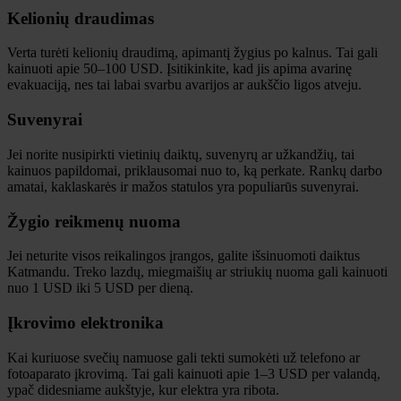
Kelionių draudimas
Verta turėti kelionių draudimą, apimantį žygius po kalnus. Tai gali
kainuoti apie 50–100 USD. Įsitikinkite, kad jis apima avarinę
evakuaciją, nes tai labai svarbu avarijos ar aukščio ligos atveju.
Suvenyrai
Jei norite nusipirkti vietinių daiktų, suvenyrų ar užkandžių, tai
kainuos papildomai, priklausomai nuo to, ką perkate. Rankų darbo
amatai, kaklaskarės ir mažos statulos yra populiarūs suvenyrai.
Žygio reikmenų nuoma
Jei neturite visos reikalingos įrangos, galite išsinuomoti daiktus
Katmandu. Treko lazdų, miegmaišių ar striukių nuoma gali kainuoti
nuo 1 USD iki 5 USD per dieną.
Įkrovimo elektronika
Kai kuriuose svečių namuose gali tekti sumokėti už telefono ar
fotoaparato įkrovimą. Tai gali kainuoti apie 1–3 USD per valandą,
ypač didesniame aukštyje, kur elektra yra ribota.