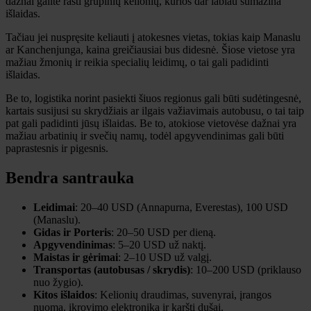
dažnai galite rasti grupinių kelionių, kurios dar labiau sumažina
išlaidas.
Tačiau jei nuspręsite keliauti į atokesnes vietas, tokias kaip Manaslu
ar Kanchenjunga, kaina greičiausiai bus didesnė. Šiose vietose yra
mažiau žmonių ir reikia specialių leidimų, o tai gali padidinti
išlaidas.
Be to, logistika norint pasiekti šiuos regionus gali būti sudėtingesnė,
kartais susijusi su skrydžiais ar ilgais važiavimais autobusu, o tai taip
pat gali padidinti jūsų išlaidas. Be to, atokiose vietovėse dažnai yra
mažiau arbatinių ir svečių namų, todėl apgyvendinimas gali būti
paprastesnis ir pigesnis.
Bendra santrauka
Leidimai
: 20–40 USD (Annapurna, Everestas), 100 USD
(Manaslu).
Gidas ir Porteris
: 20–50 USD per dieną.
Apgyvendinimas
: 5–20 USD už naktį.
Maistas ir gėrimai
: 2–10 USD už valgį.
Transportas (autobusas / skrydis)
: 10–200 USD (priklauso
nuo žygio).
Kitos išlaidos
: Kelionių draudimas, suvenyrai, įrangos
nuoma, įkrovimo elektronika ir karšti dušai.