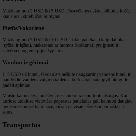
Maždaug nuo 2 USD iki 5 USD. Pusryčiams dažnai siūloma košė,
kiaušiniai, skrebučiai ar blynai.
Pietūs/Vakarienė
Maždaug nuo 5 USD iki 10 USD. Tokie patiekalai kaip dal bhat
(ryžiai ir lęšiai), makaronai ar momos (koldūnai) yra įprasti ir
suteikia daug energijos žygiams.
Vanduo ir gėrimai
1–5 USD už butelį. Geriau atsineškite daugkartinį vandens butelį ir
naudokite vandens valymo tabletes, kurios gali sutaupyti pinigų ir
padėti aplinkai.
Maisto kainos kyla aukštyn, nes sunku transportuoti atsargas. Kai
kuriose atokiose vietovėse paprastas patiekalas gali kainuoti daugiau
nei žemesniuose kaimuose, tačiau jis visada šviežiai paruoštas ir
sotus.
Transportas