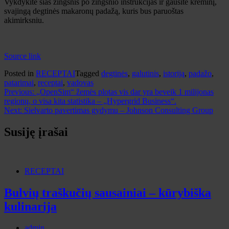
Vykdykite šias žingsnis po žingsnio instrukcijas ir gausite kreminį,
svajingą degtinės makaronų padažą, kuris bus paruoštas
akimirksniu.
Source link
Posted in
RECEPTAI
Tagged
degtinės
,
galutinis
,
istoriją
,
padažo
,
patarimai
,
receptai
,
vadovas
Navigacija
Previous:
„OpenSim“ žemės plotas vis dar yra beveik 1 milijonas
regionų, o visa kita statistika – „Hypergrid Business“.
tarp
Next:
Sielvarto pavertimas gydymu – Johnson Consulting Group
įrašų
Susiję įrašai
RECEPTAI
Bulvių traškučių sausainiai – kūrybiška
kulinarija
admin