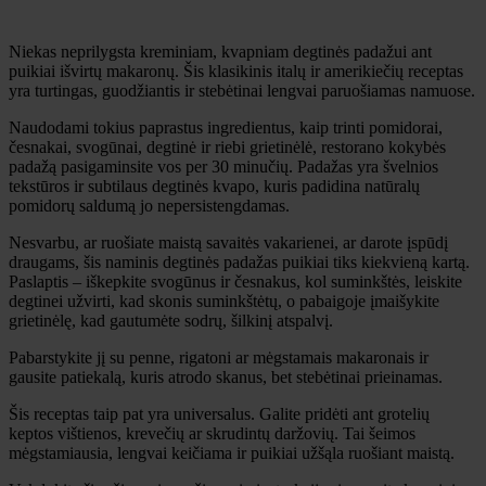
Niekas neprilygsta kreminiam, kvapniam degtinės padažui ant
puikiai išvirtų makaronų. Šis klasikinis italų ir amerikiečių receptas
yra turtingas, guodžiantis ir stebėtinai lengvai paruošiamas namuose.
Naudodami tokius paprastus ingredientus, kaip trinti pomidorai,
česnakai, svogūnai, degtinė ir riebi grietinėlė, restorano kokybės
padažą pasigaminsite vos per 30 minučių. Padažas yra švelnios
tekstūros ir subtilaus degtinės kvapo, kuris padidina natūralų
pomidorų saldumą jo nepersistengdamas.
Nesvarbu, ar ruošiate maistą savaitės vakarienei, ar darote įspūdį
draugams, šis naminis degtinės padažas puikiai tiks kiekvieną kartą.
Paslaptis – iškepkite svogūnus ir česnakus, kol suminkštės, leiskite
degtinei užvirti, kad skonis suminkštėtų, o pabaigoje įmaišykite
grietinėlę, kad gautumėte sodrų, šilkinį atspalvį.
Pabarstykite jį su penne, rigatoni ar mėgstamais makaronais ir
gausite patiekalą, kuris atrodo skanus, bet stebėtinai prieinamas.
Šis receptas taip pat yra universalus. Galite pridėti ant grotelių
keptos vištienos, krevečių ar skrudintų daržovių. Tai šeimos
mėgstamiausia, lengvai keičiama ir puikiai užšąla ruošiant maistą.