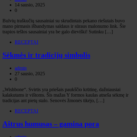
14 sausio, 2025
0
Bulvių traškučių sausainiai su skrudintais pekano riešutais buvo
mano pirmasis išbandymas saldaus ir sūraus malonumo link. Šie
trapios tešlos sausainiai yra be galo dieviški! Sutinku […]
RECEPTAI
Sėkmės ir tradicijų simbolis
admin
27 sausio, 2025
0
„Wishbone“. Svirtis yra priešais paukščio krūtinę, dažniausiai
kalakutams ir vištoms. Šis mažas Y formos kaulas atneša sėkmę ir
tradicijas ant pietų stalo. Senovės žmonės tikėjo, […]
RECEPTAI
Aštrus humusas – gamina pora
admin