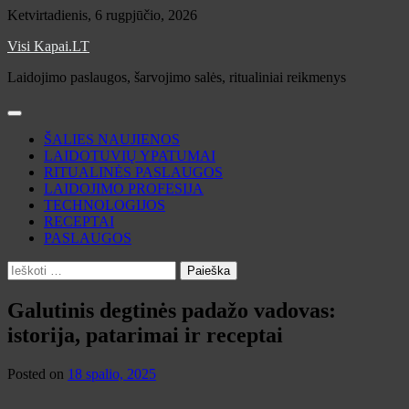
Skip
Ketvirtadienis, 6 rugpjūčio, 2026
to
Visi Kapai.LT
content
Laidojimo paslaugos, šarvojimo salės, ritualiniai reikmenys
ŠALIES NAUJIENOS
LAIDOTUVIŲ YPATUMAI
RITUALINĖS PASLAUGOS
LAIDOJIMO PROFESIJA
TECHNOLOGIJOS
RECEPTAI
PASLAUGOS
Ieškoti:
Galutinis degtinės padažo vadovas:
istorija, patarimai ir receptai
Posted on
18 spalio, 2025