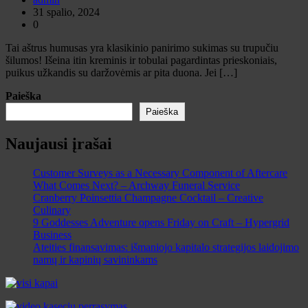
31 spalio, 2024
0
Tai aštrus humusas yra klasikinio panirimo sukimas su trupučiu
šilumos! Išeina itin kreminis ir tobulai pagardintas prieskoniais,
puikus užkandis su daržovėmis ar pita duona. Jei […]
Paieška
Paieška
Naujausi įrašai
Customer Surveys as a Necessary Component of Aftercare
What Comes Next? – Archway Funeral Service
Cranberry Poinsettia Champagne Cocktail – Creative
Culinary
9 Goddesses Adventure opens Friday on Craft – Hypergrid
Business
Ateities finansavimas: išmaniojo kapitalo strategijos laidojimo
namų ir kapinių savininkams