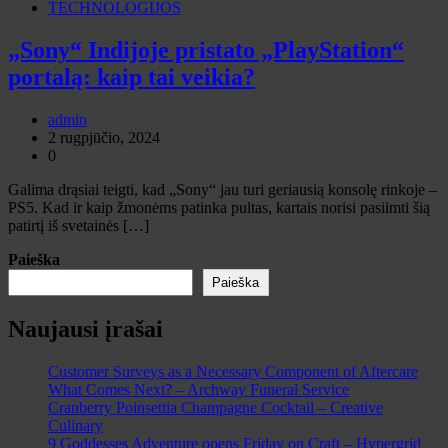
TECHNOLOGIJOS
„Sony“ Indijoje pristato „PlayStation“
portalą: kaip tai veikia?
admin
2 rugpjūčio, 2024
0
Galima drąsiai teigti, kad „Sony“ jau turi geriausią konsolę rinkoje –
PS5. Kad ir kaip žmonėms patinka pultas, kartais norisi pasiimti šią
patirtį iš svetainės […]
Paieška
Paieška
Naujausi įrašai
Customer Surveys as a Necessary Component of Aftercare
What Comes Next? – Archway Funeral Service
Cranberry Poinsettia Champagne Cocktail – Creative
Culinary
9 Goddesses Adventure opens Friday on Craft – Hypergrid