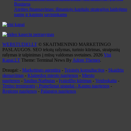
Business
Ateities finansavimas: išmaniojo kapitalo strategijos laidojimo
namų ir kapinių savininkams
WEBSTUDIO.LT
© SKAITMENINIO MARKETINGO
PASLAUGOS. SEO tekstų rašymas, turinio kūrimas, straipsnių
rašymas ir talpinimas į mūsų valdomas svetaines. 2026
Visi
Kapai.LT
Theme: Terminal News By
Adore Themes
.
Draugai: -
Marketingo agentūra
-
Teisinės konsultacijos
-
Skaidrių
skenavimas
-
Klaipedos miesto naujienos
-
Miesto
naujienos
-
Saulius Narbutas
-
Įvaizdžio kūrimas
-
Veidoskaita
-
Teniso treniruotės
- Pranešimai spaudai -
Kauno naujienos
-
Regionų naujienos
-
Palangos naujienos