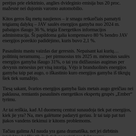
perėjus prie elektrinio, anglies dvideginio emisija bus 20 proc.
mažesnė nei dujomis varomo automobilio.
Kitos geros šių metų naujienos – ir smagu retkarčiais pamatyti
teigiamų dalykų – JAV saulės energijos gamyba nuo 2024 m.
pabaigos išaugo 36 %, teigia Energetikos informacijos
administracija. Ši papildoma galia kompensavo 80 % bendro JAV
energijos poreikio padidėjimo, kuris buvo 2,1 %.
Pasauliniu mastu vaizdas dar geresnis. Nepaisant kai kurių…
politinių neramumų… per pirmuosius tris 2025 m. mėnesius saulės
energijos gamyba išaugo 31%, o tai yra didžiausias augimas per
devynis mėnesius per visą istoriją. Vėjo ir branduolinės energijos
gamyba taip pat augo, o iškastinio kuro energijos gamyba iš tikrųjų
šiek tiek sumažėjo.
Tiesą sakant, švarios energijos gamyba šiais metais augo greičiau nei
paklausa, remiantis pasaulinės energetikos ekspertų grupės „Ember“
tyrimu.
Ar tai reiškia, kad AI duomenų centrai sunaudoja tiek pat energijos,
kiek jie yra? Na, mes galėtume padaryti geriau. Ir tai taip pat turi
įtakos vandens tiekimui ir kitoms problemoms.
Tačiau galima AI nauda yra gana dramatiška, net jei dirbtinis