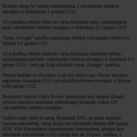
Kuriant vieną AI vaizdą sunaudojama 3 vatvalandės elektros
energijos ir išskiriamas 1 gramas CO2.
AI pokalbių robotui uždavus vieną klausimą balsu, sunaudojama
pusė vatvalandės elektros energijos ir išskiriama 0,2 gramo CO2.
Viena „Google“ paieška sunaudoja trečdalį vatvalandės elektros ir
išskiria 0,1 gramo CO2.
AI pokalbių robotui uždavus vieną klausimą naudojant tekstą,
sunaudojama trečdalis vatvalandės elektros energijos ir išmetama 0,1
gramo CO2 – tiek pat, kaip atliekant vieną „Google“ paiešką.
Nebent kalbate su Dvyniais, o tai yra efektyviau. Vienas tekstinis
raginimas sunaudoja 0,12 vatvalandžių elektros energijos ir išskiria
0,04 gramo CO2.
Remiantis Silicon Valley Power, atsitraukus nuo ekranų užkąsti,
penkias minutes naudojant mikrobangų krosnelę, reikia 120
vatvalandžių elektros energijos.
Galbūt norite išeiti iš namų. Remiantis EPA, jei turite dujomis
varomą automobilį, vieną mylią nuvažiuodami išskiria 400 gramų
CO2. JAV Energetikos departamento duomenimis, perėjus prie
hibridinio automobilio CO2 emisija bus tik 55 proc. mažiau, o