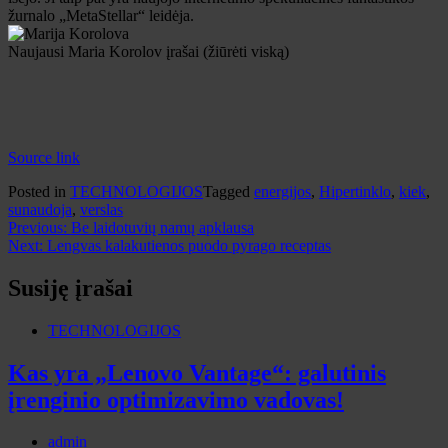
žurnalo „MetaStellar“ leidėja.
Naujausi Maria Korolov įrašai
(žiūrėti viską)
Source link
Posted in
TECHNOLOGIJOS
Tagged
energijos
,
Hipertinklo
,
kiek
,
sunaudoja
,
verslas
Navigacija
Previous:
Be laidotuvių namų apklausa
Next:
Lengvas kalakutienos puodo pyrago receptas
tarp
įrašų
Susiję įrašai
TECHNOLOGIJOS
Kas yra „Lenovo Vantage“: galutinis
įrenginio optimizavimo vadovas!
admin