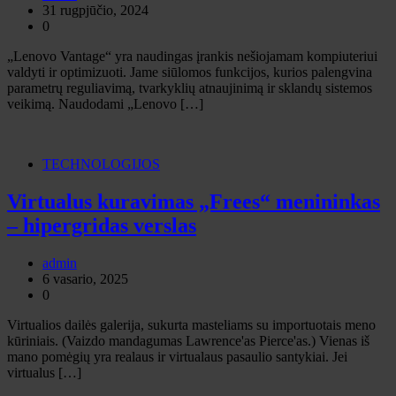
31 rugpjūčio, 2024
0
„Lenovo Vantage“ yra naudingas įrankis nešiojamam kompiuteriui
valdyti ir optimizuoti. Jame siūlomos funkcijos, kurios palengvina
parametrų reguliavimą, tvarkyklių atnaujinimą ir sklandų sistemos
veikimą. Naudodami „Lenovo […]
TECHNOLOGIJOS
Virtualus kuravimas „Frees“ menininkas
– hipergridas verslas
admin
6 vasario, 2025
0
Virtualios dailės galerija, sukurta masteliams su importuotais meno
kūriniais. (Vaizdo mandagumas Lawrence'as Pierce'as.) Vienas iš
mano pomėgių yra realaus ir virtualaus pasaulio santykiai. Jei
virtualus […]