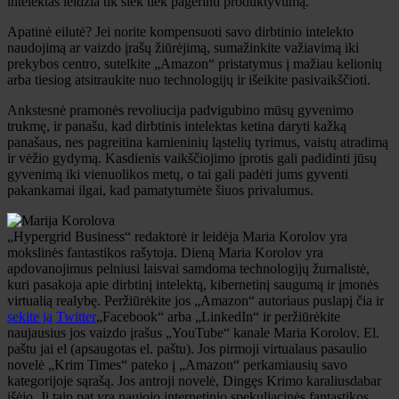
intelektas leidžia tik šiek tiek pagerinti produktyvumą.
Apatinė eilutė? Jei norite kompensuoti savo dirbtinio intelekto
naudojimą ar vaizdo įrašų žiūrėjimą, sumažinkite važiavimą iki
prekybos centro, sutelkite „Amazon“ pristatymus į mažiau kelionių
arba tiesiog atsitraukite nuo technologijų ir išeikite pasivaikščioti.
Ankstesnė pramonės revoliucija padvigubino mūsų gyvenimo
trukmę, ir panašu, kad dirbtinis intelektas ketina daryti kažką
panašaus, nes pagreitina kamieninių ląstelių tyrimus, vaistų atradimą
ir vėžio gydymą. Kasdienis vaikščiojimo įprotis gali padidinti jūsų
gyvenimą iki vienuolikos metų, o tai gali padėti jums gyventi
pakankamai ilgai, kad pamatytumėte šiuos privalumus.
„Hypergrid Business“ redaktorė ir leidėja Maria Korolov yra
mokslinės fantastikos rašytoja. Dieną Maria Korolov yra
apdovanojimus pelniusi laisvai samdoma technologijų žurnalistė,
kuri pasakoja apie dirbtinį intelektą, kibernetinį saugumą ir įmonės
virtualią realybę. Peržiūrėkite jos „Amazon“ autoriaus puslapį čia ir
sekite ją Twitter
„Facebook“ arba „LinkedIn“ ir peržiūrėkite
naujausius jos vaizdo įrašus „YouTube“ kanale Maria Korolov. El.
paštu jai el
(apsaugotas el. paštu)
. Jos pirmoji virtualaus pasaulio
novelė „Krim Times“ pateko į „Amazon“ perkamiausių savo
kategorijoje sąrašą. Jos antroji novelė,
Dingęs Krimo karalius
dabar
išėjo. Ji taip pat yra naujojo internetinio spekuliacinės fantastikos