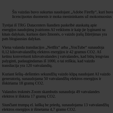
Šis vaizdas buvo sukurtas naudojant „Adobe Firefly“, kuri buv
licencijuotus duomenis ir moka menininkams už mokomuosius 
Tyrėjai iš TRG Datacenters šiandien paskelbė ataskaitą apie
energijos naudojimą įvairioms AI veikloms ir kaip jie lyginami su
kitais dalykais, kuriuos daro žmonės, o vaizdo įrašų žiūrėjimas yra
pats blogiausias dalykas.
Viena valanda transliacijos „Netflix“ arba „YouTube“ sunaudoja
0,12 kilovatvalandžių elektros energijos ir 42 gramus CO2. Aš
ketinu konvertuoti kilovatvalandes į vatvalandes, kad būtų lengviau
palyginti, padaugindamas iš 1000, o tai reiškia, kad vaizdo
transliacija yra 120 vatvalandių.
Kuriant šešių–dešimties sekundžių vaizdo klipą naudojant AI vaizdo
generatorių, sunaudojama 50 vatvalandžių elektros energijos ir
išskiriama 18 gramų CO2.
Valandos trukmės Zoom skambutis sunaudoja 49 vatvalandes
elektros ir išskiria 17 gramų CO2.
Siunčiant trumpą el. laišką be priedų, sunaudojama 13 vatvalandžių
elektros energijos ir išmetama 4,7 gramo CO2.