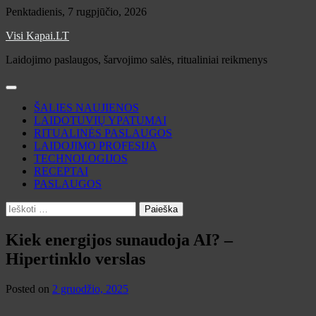
Skip
Penktadienis, 7 rugpjūčio, 2026
to
Visi Kapai.LT
content
Laidojimo paslaugos, šarvojimo salės, ritualiniai reikmenys
ŠALIES NAUJIENOS
LAIDOTUVIŲ YPATUMAI
RITUALINĖS PASLAUGOS
LAIDOJIMO PROFESIJA
TECHNOLOGIJOS
RECEPTAI
PASLAUGOS
Ieškoti:
Kiek energijos sunaudoja AI? –
Hipertinklo verslas
Posted on
2 gruodžio, 2025