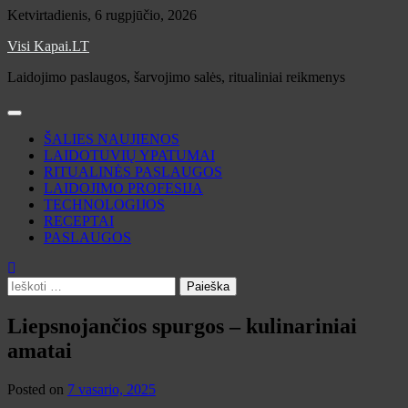
Skip
Ketvirtadienis, 6 rugpjūčio, 2026
to
Visi Kapai.LT
content
Laidojimo paslaugos, šarvojimo salės, ritualiniai reikmenys
ŠALIES NAUJIENOS
LAIDOTUVIŲ YPATUMAI
RITUALINĖS PASLAUGOS
LAIDOJIMO PROFESIJA
TECHNOLOGIJOS
RECEPTAI
PASLAUGOS
Ieškoti:
Liepsnojančios spurgos – kulinariniai
amatai
Posted on
7 vasario, 2025