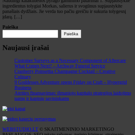
Naudingi kalakutienos pyrago gaminimo patarimai 1. Supjaustykite
ingredientus tolygiai Morkas, salierus ir svogūnus supjaustykite
panašiais dydžiais. Jie verda tuo pačiu greičiu ir sukuria tolygesnį
įdarą. […]
Paieška
Paieška
Naujausi įrašai
Customer Surveys as a Necessary Component of Aftercare
What Comes Next? – Archway Funeral Service
Cranberry Poinsettia Champagne Cocktail – Creative
Culinary
9 Goddesses Adventure opens Friday on Craft – Hypergrid
Business
Ateities finansavimas: išmaniojo kapitalo strategijos laidojimo
namų ir kapinių savininkams
WEBSTUDIO.LT
© SKAITMENINIO MARKETINGO
PASLAUGOS. SEO tekstų rašymas, turinio kūrimas, straipsnių