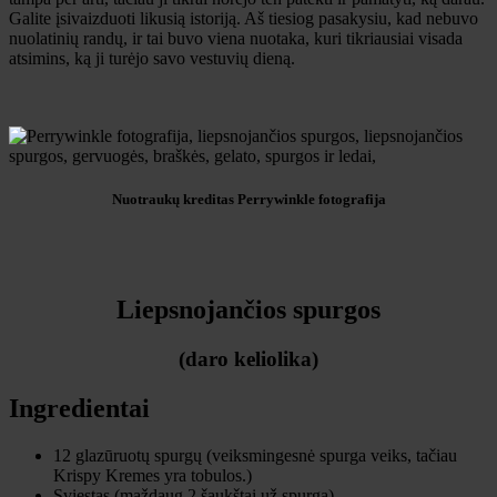
Galite įsivaizduoti likusią istoriją. Aš tiesiog pasakysiu, kad nebuvo
nuolatinių randų, ir tai buvo viena nuotaka, kuri tikriausiai visada
atsimins, ką ji turėjo savo vestuvių dieną.
Nuotraukų kreditas Perrywinkle fotografija
Liepsnojančios spurgos
(daro keliolika)
Ingredientai
12 glazūruotų spurgų (veiksmingesnė spurga veiks, tačiau
Krispy Kremes yra tobulos.)
Sviestas (maždaug 2 šaukštai už spurgą)