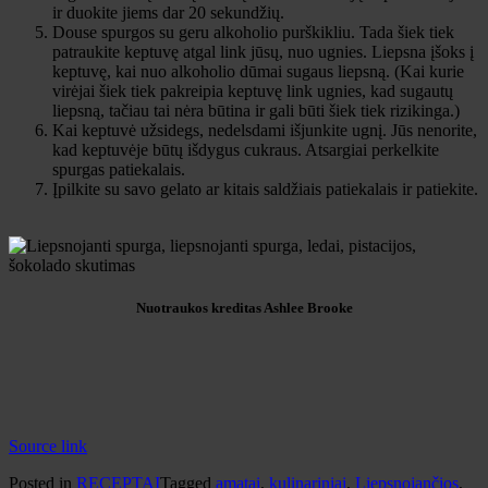
ir duokite jiems dar 20 sekundžių.
Douse spurgos su geru alkoholio purškikliu. Tada šiek tiek
patraukite keptuvę atgal link jūsų, nuo ugnies. Liepsna įšoks į
keptuvę, kai nuo alkoholio dūmai sugaus liepsną. (Kai kurie
virėjai šiek tiek pakreipia keptuvę link ugnies, kad sugautų
liepsną, tačiau tai nėra būtina ir gali būti šiek tiek rizikinga.)
Kai keptuvė užsidegs, nedelsdami išjunkite ugnį. Jūs nenorite,
kad keptuvėje būtų išdygus cukraus. Atsargiai perkelkite
spurgas patiekalais.
Įpilkite su savo gelato ar kitais saldžiais patiekalais ir patiekite.
Nuotraukos kreditas Ashlee Brooke
Source link
Posted in
RECEPTAI
Tagged
amatai
,
kulinariniai
,
Liepsnojančios
,