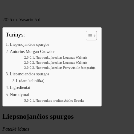
2025 m. Vasario 5 d
Turinys:
Liepsnojančios spurgos
Autorius Morgan Crowder
Nuotraukų kreditas Loganas Walkeris
Nuotraukų kreditas Loganas Walkeris
Nuotraukų kreditas Perrywinkle fotografija
Liepsnojančios spurgos
(daro keliolika)
Ingredientai
Nurodymai
Nuotraukos kreditas Ashlee Brooke
Liepsnojančios spurgos
Pateikė Matas