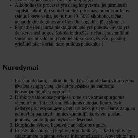
Alkoholis (šis procesas yra daug lengvesnis, jei pirmiausia
supilsite alkoholį į squirt buteliuką. Romas, brendis ar kitas
saldus likeris veiks, jei jis bus 40–50% alkoholio, tačiau
nenaudokite degtinės ar džino. Jie sugadins jūsų skonį .)
Paplarba (ledai arba plakta grietinėlė yra puikūs. Gelato yra
dar geresnės! uogos, šokolado drožlės, riešutai, susmulkinti
sausainiai ar saldainių batonėliai, kokoso, šviežių persikų
griežinėliai ar koriai, daro puikius patiekalus.)
Nurodymai
Prieš pradėdami, įsitikinkite, kad prieš pradėdami virimo zoną
išvalėte saugią vietą. Jie dėl priežasties jie vadinami
liepsnojančiomis spurgomis!
Dirbkite valdomose partijose, o ne su visomis spurgomis
vienu metu. Tai ne tik suteiks jums daugiau kontrolės ir
padarys procesą saugesnį, bet ir suteiks jūsų svečiams daugiau
galimybių pamatyti „ugnies kamuolį“, kuris yra pusiau
įdomus, kad būtų padarytas šis desertas!
Ištirpinkite sviestą keptuvėje ant stiprios ugnies.
Išdėstykite spurgas į keptuvę ir perkelkite jas, kad keptuvėje
sugertumėte tą skanų sviestą ir karamelizaciją. Apverskite juos