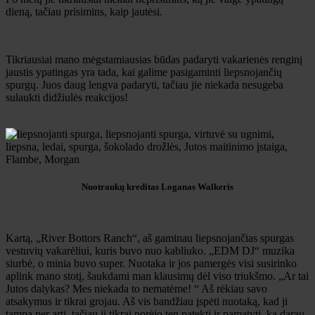
dieną, tačiau prisimins, kaip jautėsi.
Tikriausiai mano mėgstamiausias būdas padaryti vakarienės renginį
jaustis ypatingas yra tada, kai galime pasigaminti liepsnojančių
spurgų. Juos daug lengva padaryti, tačiau jie niekada nesugeba
sulaukti didžiulės reakcijos!
Nuotraukų kreditas Loganas Walkeris
Kartą, „River Bottors Ranch“, aš gaminau liepsnojančias spurgas
vestuvių vakarėliui, kuris buvo nuo kabliuko. „EDM DJ“ muzika
siurbė, o minia buvo super. Nuotaka ir jos pamergės visi susirinko
aplink mano stotį, šaukdami man klausimų dėl viso triukšmo. „Ar tai
Jutos dalykas? Mes niekada to nematėme! “ Aš rėkiau savo
atsakymus ir tikrai grojau. Aš vis bandžiau įspėti nuotaką, kad ji
tampa per arti, tačiau ji tikrai norėjo ten patekti ir pamatyti, ką darau.