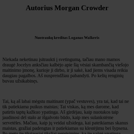
Autorius Morgan Crowder
Nuotraukų kreditas Loganas Walkeris
Niekada neketinau įsitraukti į svetingumą, tačiau mano mamos
draugė Jocelyn anksčiau kalbėjo apie šią vėsiai skambančią viešojo
maitinimo įmonę, kurioje ji dirbo, ir ji sakė, kad jiems visada reikia
daugiau pagalbos. Aš nusprendžiau pabandyti. Po kelių renginių
buvau užsikabinęs.
Tai, ką aš labai mėgstu maitinant (ypač vestuves), yra tai, kad tai ne
tik patiekiama puikus maistas; Tai viskas, ką mes darome, kad
patirtis taptų kažkuo ypatinga. Aš girdėjau, kaip nuotakos taip
jaudinosi dėl stalo ar išgalvoto būdo, kaip mes sulankstėme
servetėles. Mačiau, kaip jų veidai užsidega, kai pateikiamas skanus
maistas, gražiai padengtas ir patiekiamas su klestėjimu bei šypsena.
Po metų jie tikriausiai tiksliai neprisimins, ką jie valgė ypatingą