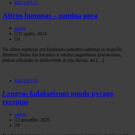
RECEPTAI
Aštrus humusas – gamina pora
admin
31 spalio, 2024
0
Tai aštrus humusas yra klasikinio panirimo sukimas su trupučiu
šilumos! Išeina itin kreminis ir tobulai pagardintas prieskoniais,
puikus užkandis su daržovėmis ar pita duona. Jei […]
RECEPTAI
Lengvas kalakutienos puodo pyrago
receptas
admin
2 gruodžio, 2025
0