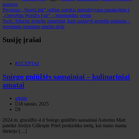
spurgos
Navigacija
Previous:
„StoreLink“ radijas suteikia interaktyvaus pasakojimo į
„OpenSim World's Fair“ – hipergridinį verslą
tarp
Next:
Aštuoni grotelių patarimai, kaip padaryti grotelių paprastą –
įrašų
nenorintis gurmanų smėlio dėžė
Susiję įrašai
RECEPTAI
Sniego gniūžtės sausainiai – kulinariniai
amatai
admin
18 sausio, 2025
0
2024 m. gruodžio 4 d Sniego gniūžtės sausainiai Autorius Matt
pateikė Jordyn Gillespie Prieš penkiolika metų, kai mano mama
ištekėjo […]