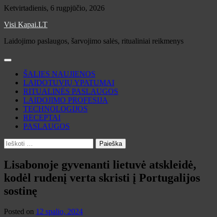
Skip
Ketvirtadienis, 6 rugpjūčio, 2026
to
Visi Kapai.LT
content
Laidojimo paslaugos, šarvojimo salės, ritualiniai reikmenys
ŠALIES NAUJIENOS
LAIDOTUVIŲ YPATUMAI
RITUALINĖS PASLAUGOS
LAIDOJIMO PROFESIJA
TECHNOLOGIJOS
RECEPTAI
PASLAUGOS
Ieškoti:
Lisabonoje gyvenanti lietuvė atskleidė,
kodėl rudenį verta skristi į Portugalijos
sostinę
Posted on
12 spalio, 2024