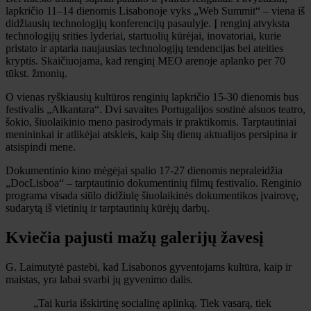
lapkričio 11–14 dienomis Lisabonoje vyks „Web Summit“ – viena iš
didžiausių technologijų konferencijų pasaulyje. Į renginį atvyksta
technologijų srities lyderiai, startuolių kūrėjai, inovatoriai, kurie
pristato ir aptaria naujausias technologijų tendencijas bei ateities
kryptis. Skaičiuojama, kad renginį MEO arenoje aplanko per 70
tūkst. žmonių.
O vienas ryškiausių kultūros renginių lapkričio 15-30 dienomis bus
festivalis „Alkantara“. Dvi savaites Portugalijos sostinė alsuos teatro,
šokio, šiuolaikinio meno pasirodymais ir praktikomis. Tarptautiniai
menininkai ir atlikėjai atskleis, kaip šių dienų aktualijos persipina ir
atsispindi mene.
Dokumentinio kino mėgėjai spalio 17-27 dienomis nepraleidžia
„DocLisboa“ – tarptautinio dokumentinių filmų festivalio. Renginio
programa visada siūlo didžiulę šiuolaikinės dokumentikos įvairovę,
sudarytą iš vietinių ir tarptautinių kūrėjų darbų.
Kviečia pajusti mažų galerijų žavesį
G. Laimutytė pastebi, kad Lisabonos gyventojams kultūra, kaip ir
maistas, yra labai svarbi jų gyvenimo dalis.
„Tai kuria išskirtinę socialinę aplinką. Tiek vasarą, tiek