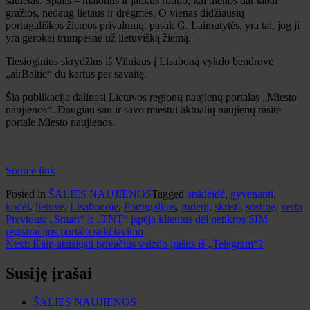
saulėtas. Spalis – malonus ir jaukus ruduo, kai dienos dar labai
gražios, nedaug lietaus ir drėgmės. O vienas didžiausių
portugališkos žiemos privalumų, pasak G. Laimutytės, yra tai, jog ji
yra gerokai trumpesnė už lietuvišką žiemą.
Tiesioginius skrydžius iš Vilniaus į Lisaboną vykdo bendrovė
„airBaltic“ du kartus per savaitę.
Šia publikacija dalinasi Lietuvos regionų naujienų portalas „Miesto
naujienos“. Daugiau sau ir savo miestui aktualių naujienų rasite
portale Miesto naujienos.
Source link
Posted in
ŠALIES NAUJIENOS
Tagged
atskleidė
,
gyvenanti
,
kodėl
,
lietuvė
,
Lisabonoje
,
Portugalijos
,
rudenį
,
skristi
,
sostinę
,
verta
Navigacija
Previous:
„Smart“ ir „TNT“ įspėja klientus dėl netikros SIM
registracijos portalo sukčiavimo
tarp
Next:
Kaip atsisiųsti privačius vaizdo įrašus iš „Telegram“?
įrašų
Susiję įrašai
ŠALIES NAUJIENOS