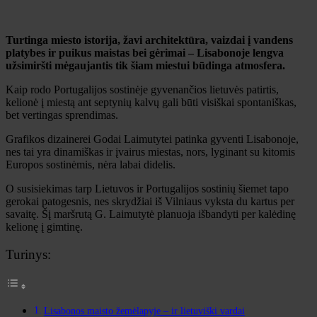
Turtinga miesto istorija, žavi architektūra, vaizdai į vandens
platybes ir puikus maistas bei gėrimai – Lisabonoje lengva
užsimiršti mėgaujantis tik šiam miestui būdinga atmosfera.
Kaip rodo Portugalijos sostinėje gyvenančios lietuvės patirtis,
kelionė į miestą ant septynių kalvų gali būti visiškai spontaniškas,
bet vertingas sprendimas.
Grafikos dizainerei Godai Laimutytei patinka gyventi Lisabonoje,
nes tai yra dinamiškas ir įvairus miestas, nors, lyginant su kitomis
Europos sostinėmis, nėra labai didelis.
O susisiekimas tarp Lietuvos ir Portugalijos sostinių šiemet tapo
gerokai patogesnis, nes skrydžiai iš Vilniaus vyksta du kartus per
savaitę. Šį maršrutą G. Laimutytė planuoja išbandyti per kalėdinę
kelionę į gimtinę.
Turinys:
Lisabonos maisto žemėlapyje – ir lietuviški vardai