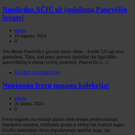
Nuoširdus AČIŪ už įspūdingą Panevėžio
šventę!
admin
10 rugsėjo, 2024
0
Tris dienas Panevėžys gyveno meno ritmu – šventė 521-ąjį savo
gimtadienį. Tikiu, kad patys geriausi įspūdžiai dar ilgai išliks
panevėžiečių ir miesto svečių atmintyje. Panevėžio […]
ŠALIES NAUJIENOS
Naujausia frezų nagams kolekcija!
admin
31 liepos, 2024
0
Freza nagams yra esminis įrankis kiekvienam profesionaliam
manikiūro meistrui, leidžiantis greitai ir efektyviai tvarkyti nagus.
Grožio industrijoje frezų populiarumas sparčiai auga, ojų