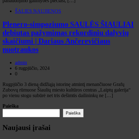
panaudojimo galimybės plečiasi, […]
ŠALIES NAUJIENOS
Plenero-simpoziumo SAULĖS ŠIAULIAI
debiutas pažymimas rekordiniu dalyvių
skaičiumi | Dariaus Ančerevičiaus
nuotraukos
admin
6 rugpjūčio, 2024
0
Rugpjūčio 3 dieną didžiąją istorinę atmintį menančiuose Grafų
Zubovų rūmuose Šiaulių miesto kultūros centras „Laiptų galerija“
po vienu stogu subūrė net tris dešimtis dailininkų ne […]
Paieška
Paieška
Naujausi įrašai