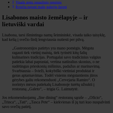
Visada apstu pasaulinių renginių
Kviečia pajusti mažų galerijų žavesį
Lisabonos maisto žemėlapyje – ir
lietuviški vardai
Lisabona, tarsi išmintinga namų šeimininkė, visada taiko taisyklę,
kad kelią į svečio širdį lengviausia nutiesti per pilvą.
„Gastronomijos patirtys yra mano pomėgis. Mėgstu
ragauti tiek vietinį maistą, tiek tyrinėti kitų šalių
kulinarines tradicijas. Portugalai savo tradicinius valgius
patiekia labai paprastai, vertina natūralius skonius, o ne
sudėtingus prieskonių mišinius, padažus ar marinavimą.
Svarbiausia – švieži, kokybiški vietiniai produktai ir
geras aptarnavimas. Todėl visiems mėgstantiems jūros
gėrybes galiu rekomenduoti „Cervejaria Ramiro“. O
norintys mėsos patiekalų Lisabonoje turėtų užsukti į
restoraną „Galeto“, – teigia G. Laimutytė.
Jos rekomenduojamų „fine dining“ restoranų sąraše – „Oficio“,
„Trinca“, „Tati“, „Tasca Pete“ – kiekvienas iš jų turi kuo nuspalvinti
savo svečių patirtį.