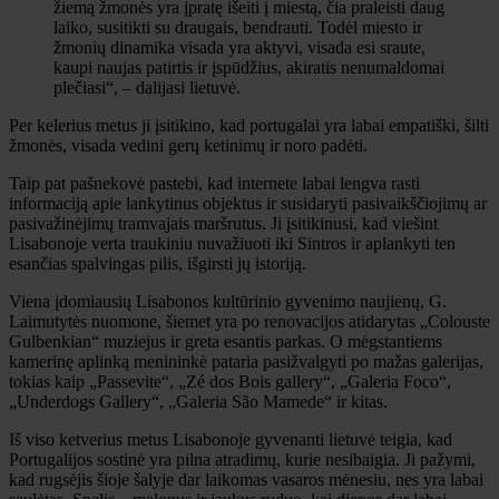
žiemą žmonės yra įpratę išeiti į miestą, čia praleisti daug
laiko, susitikti su draugais, bendrauti. Todėl miesto ir
žmonių dinamika visada yra aktyvi, visada esi sraute,
kaupi naujas patirtis ir įspūdžius, akiratis nenumaldomai
plečiasi“, – dalijasi lietuvė.
Per kelerius metus ji įsitikino, kad portugalai yra labai empatiški, šilti
žmonės, visada vedini gerų ketinimų ir noro padėti.
Taip pat pašnekovė pastebi, kad internete labai lengva rasti
informaciją apie lankytinus objektus ir susidaryti pasivaikščiojimų ar
pasivažinėjimų tramvajais maršrutus. Ji įsitikinusi, kad viešint
Lisabonoje verta traukiniu nuvažiuoti iki Sintros ir aplankyti ten
esančias spalvingas pilis, išgirsti jų istoriją.
Viena įdomiausių Lisabonos kultūrinio gyvenimo naujienų, G.
Laimutytės nuomone, šiemet yra po renovacijos atidarytas „Colouste
Gulbenkian“ muziejus ir greta esantis parkas. O mėgstantiems
kamerinę aplinką menininkė pataria pasižvalgyti po mažas galerijas,
tokias kaip „Passevite“, „Zé dos Bois gallery“, „Galeria Foco“,
„Underdogs Gallery“, „Galeria São Mamede“ ir kitas.
Iš viso ketverius metus Lisabonoje gyvenanti lietuvė teigia, kad
Portugalijos sostinė yra pilna atradimų, kurie nesibaigia. Ji pažymi,
kad rugsėjis šioje šalyje dar laikomas vasaros mėnesiu, nes yra labai