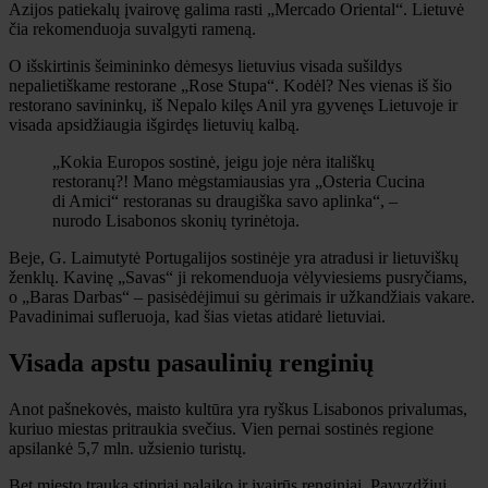
Azijos patiekalų įvairovę galima rasti „Mercado Oriental“. Lietuvė
čia rekomenduoja suvalgyti rameną.
O išskirtinis šeimininko dėmesys lietuvius visada sušildys
nepalietiškame restorane „Rose Stupa“. Kodėl? Nes vienas iš šio
restorano savininkų, iš Nepalo kilęs Anil yra gyvenęs Lietuvoje ir
visada apsidžiaugia išgirdęs lietuvių kalbą.
„Kokia Europos sostinė, jeigu joje nėra itališkų
restoranų?! Mano mėgstamiausias yra „Osteria Cucina
di Amici“ restoranas su draugiška savo aplinka“, –
nurodo Lisabonos skonių tyrinėtoja.
Beje, G. Laimutytė Portugalijos sostinėje yra atradusi ir lietuviškų
ženklų. Kavinę „Savas“ ji rekomenduoja vėlyviesiems pusryčiams,
o „Baras Darbas“ – pasisėdėjimui su gėrimais ir užkandžiais vakare.
Pavadinimai sufleruoja, kad šias vietas atidarė lietuviai.
Visada apstu pasaulinių renginių
Anot pašnekovės, maisto kultūra yra ryškus Lisabonos privalumas,
kuriuo miestas pritraukia svečius. Vien pernai sostinės regione
apsilankė 5,7 mln. užsienio turistų.
Bet miesto trauką stipriai palaiko ir įvairūs renginiai. Pavyzdžiui,