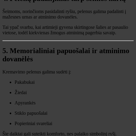
Šeimoms, norinčioms pasidalinti ryšiu, pelenus galima padalinti į
mažesnes urnas ar atminimo dovanėles.
Tai ypač svarbu, kai artimieji gyvena skirtingose ​​šalies ar pasaulio
vietose, todėl kiekvienas žmogus atminimą pagerbia savaip.
5. Memorialiniai papuošalai ir atminimo
dovanėlės
Kremavimo pelenus galima sudėti į:
Pakabukai
Žiedai
Apyrankės
Stiklo papuošalai
Popieriniai svareliai
Šie daiktai gali suteikti komforto, nes palaiko simbolinį ryšį.