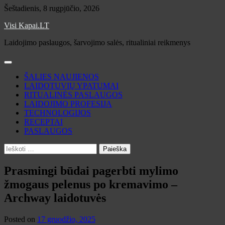
Skip
Šeštadienis, 8 rugpjūčio, 2026
to
Visi Kapai.LT
content
Laidojimo paslaugos, šarvojimo salės, ritualiniai reikmenys
ŠALIES NAUJIENOS
LAIDOTUVIŲ YPATUMAI
RITUALINĖS PASLAUGOS
LAIDOJIMO PROFESIJA
TECHNOLOGIJOS
RECEPTAI
PASLAUGOS
Ieškoti:
Prasmingi būdai pagerbti mylimo
žmogaus pelenus po kremavimo –
Archway laidotuvės
Posted on
17 gruodžio, 2025