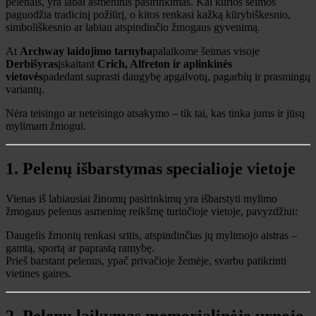
pelenais, yra labai asmeninis pasirinkimas. Kai kurios šeimos
paguodžia tradicinį požiūrį, o kitos renkasi kažką kūrybiškesnio,
simboliškesnio ar labiau atspindinčio žmogaus gyvenimą.
At
Archway laidojimo tarnyba
palaikome šeimas visoje
Derbišyras
įskaitant
Crich, Alfreton ir aplinkinės
vietovės
padedant suprasti daugybę apgalvotų, pagarbių ir prasmingų
variantų.
Nėra teisingo ar neteisingo atsakymo – tik tai, kas tinka jums ir jūsų
mylimam žmogui.
1. Pelenų išbarstymas specialioje vietoje
Vienas iš labiausiai žinomų pasirinkimų yra išbarstyti mylimo
žmogaus pelenus asmeninę reikšmę turinčioje vietoje, pavyzdžiui:
Daugelis žmonių renkasi sritis, atspindinčias jų mylimojo aistras –
gamtą, sportą ar paprastą ramybę.
Prieš barstant pelenus, ypač privačioje žemėje, svarbu patikrinti
vietines gaires.
2. Pelenų laikymas memorialinėje urnoje