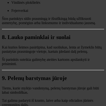
Vinilinės plokštelės
Fejerverkai
Šios parinktys siūlo prasmingą ir išraiškingą būdą užfiksuoti
asmenybę, pomėgius arba linksmumo ir individualumo jausmą.
8. Lauko paminklai ir suolai
Kai kurios šeimos pasirūpina, kad suoliukas, lenta ar žymeklis būtų
pastatytas prasmingoje vietoje, kartais įdedant dalį pelenų.
Ši parinktis suteikia galimybę ateities kartoms apsilankyti ir
prisiminti.
9. Pelenų barstymas jūroje
Tiems, kurie mylėjo vandenyną, pelenų barstymas jūroje gali būti
labai simboliškas.
Tai galima padaryti iš kranto, laive arba kaip oficialios jūrinės
ceremonijos dalis.