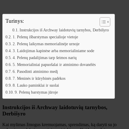
Turinys:
Instrukcijos iš Archway laidotuvių tarnybos, Derbišyro
1. Pelenų išbarstymas specialioje vietoje
2. Pelenų laikymas memorialinėje urnoje
3. Laidojimas kapinėse arba memorialiniame sode
4. Pelenų padalijimas tarp šeimos narių
5. Memorialiniai papuošalai ir atminimo dovanėlės
6. Pasodinti atminimo medį
7. Meninės ir kūrybinės padėkos
8. Lauko paminklai ir suolai
9. Pelenų barstymas jūroje
Instrukcijos iš Archway laidotuvių tarnybos,
Derbišyro
Kai mylimas žmogus kremuojamas, sprendimas, ką daryti su jo