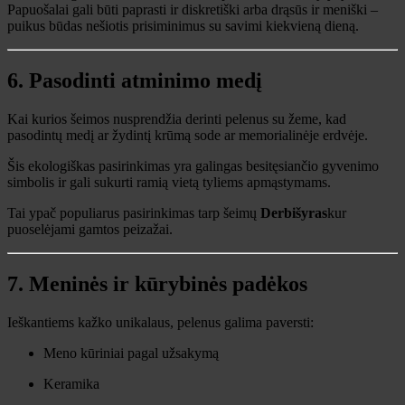
Papuošalai gali būti paprasti ir diskretiški arba drąsūs ir meniški –
puikus būdas nešiotis prisiminimus su savimi kiekvieną dieną.
6. Pasodinti atminimo medį
Kai kurios šeimos nusprendžia derinti pelenus su žeme, kad
pasodintų medį ar žydintį krūmą sode ar memorialinėje erdvėje.
Šis ekologiškas pasirinkimas yra galingas besitęsiančio gyvenimo
simbolis ir gali sukurti ramią vietą tyliems apmąstymams.
Tai ypač populiarus pasirinkimas tarp šeimų
Derbišyras
kur
puoselėjami gamtos peizažai.
7. Meninės ir kūrybinės padėkos
Ieškantiems kažko unikalaus, pelenus galima paversti:
Meno kūriniai pagal užsakymą
Keramika