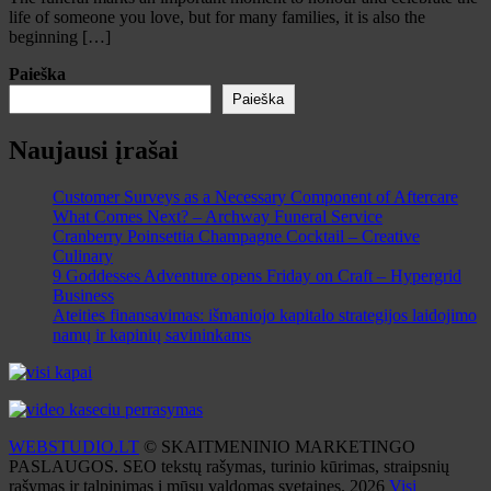
life of someone you love, but for many families, it is also the
beginning […]
Paieška
Paieška
Naujausi įrašai
Customer Surveys as a Necessary Component of Aftercare
What Comes Next? – Archway Funeral Service
Cranberry Poinsettia Champagne Cocktail – Creative
Culinary
9 Goddesses Adventure opens Friday on Craft – Hypergrid
Business
Ateities finansavimas: išmaniojo kapitalo strategijos laidojimo
namų ir kapinių savininkams
WEBSTUDIO.LT
© SKAITMENINIO MARKETINGO
PASLAUGOS. SEO tekstų rašymas, turinio kūrimas, straipsnių
rašymas ir talpinimas į mūsų valdomas svetaines. 2026
Visi