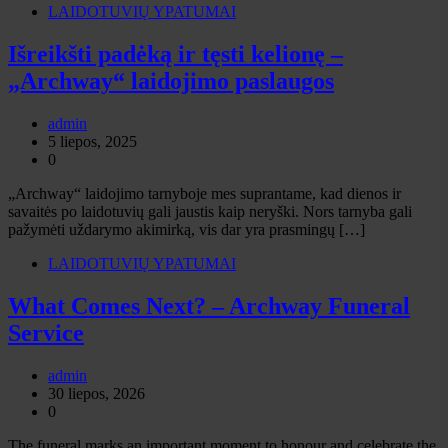
LAIDOTUVIŲ YPATUMAI
Išreikšti padėką ir tęsti kelionę –
„Archway“ laidojimo paslaugos
admin
5 liepos, 2025
0
„Archway“ laidojimo tarnyboje mes suprantame, kad dienos ir
savaitės po laidotuvių gali jaustis kaip neryški. Nors tarnyba gali
pažymėti uždarymo akimirką, vis dar yra prasmingų […]
LAIDOTUVIŲ YPATUMAI
What Comes Next? – Archway Funeral
Service
admin
30 liepos, 2026
0
The funeral marks an important moment to honour and celebrate the