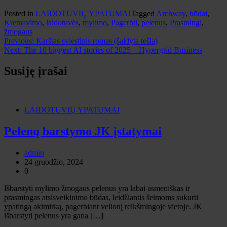
Posted in
LAIDOTUVIŲ YPATUMAI
Tagged
Archway
,
būdai
,
Kremavimo
,
laidotuvės
,
mylimo
,
Pagerbti
,
pelenus
,
Prasmingi
,
žmogaus
Navigacija
Previous:
Karštas sviestinis romas (šaldyta tešla)
Next:
The 10 biggest AI stories of 2025 – Hypergrid Business
tarp
įrašų
Susiję įrašai
LAIDOTUVIŲ YPATUMAI
Pelenų barstymo JK įstatymai
admin
24 gruodžio, 2024
0
Išbarstyti mylimo žmogaus pelenus yra labai asmeniškas ir
prasmingas atsisveikinimo būdas, leidžiantis šeimoms sukurti
ypatingą akimirką, pagerbiant velionį reikšmingoje vietoje. JK
išbarstyti pelenus yra gana […]