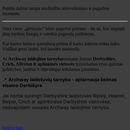
Patirtis dažnai tampa nuoširdžiu atsisveikinimo ir pagarbos
momentu.
Nėra vieno „geriausio“ būdo pagerbti pelenus – tik tai, kas atspindi
jūsų mylimą žmogų ir suteikia paguodą paliktiems.
Kai kurios šeimos sprendimą priima iš karto; kitiems reikia laiko.
Visiškai gerai laukti, kol jausitės pasiruošę.
At
Archway laidojimo tarnyba
remiame šeimas
Derbyshire,
Crich, Alfreton ir aplinkinės vietovės
tyrinėdamas visas galimas
galimybes, jautriai ir rūpestingai teikdamas patarimus.
📍
Archway laidotuvių tarnyba – aptarnauja šeimas
visame Derbišyre
Jei norite surengti Derbyshire laidotuves Ripley, Heanor,
Belper, Crich ar aplinkinėse Derbyshire vietovėse,
nedvejodami
Archway laidojimo tarnyba.
susisiekti
Source link