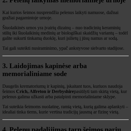
Kai kurios šeimos nusprendžia pelenus laikyti namuose, dažnai
gražiai pagamintoje urnoje.
Šiuolaikinės urnos yra įvairių dizainų – nuo ​​tradicinių keraminių
stilių iki šiuolaikinių medinių ar biologiškai skaidžių variantų – todėl
galite sukurti tinkamą duoklę, kuri įsilietų į jūsų namus ar sodą.
Tai gali suteikti nusiraminimo, ypač ankstyvose sielvarto stadijose.
3. Laidojimas kapinėse arba
memorialiniame sode
Daugelis krematoriumų ir kapinių, įskaitant tuos, kuriuos naudoja
šeimos
Crich, Alfreton ir Derbyshire
pasiūlyti tam skirtą vietą, kur
pelenus galima užkasti arba patalpinti memorialiniame sklype.
Tai suteikia šeimoms nuolatinę, ramią vietą, kurią galima aplankyti –
idealiai tinka tiems, kurie vertina tradicijų jausmą ar fizinę vietą.
4. Pelenų padalijimas tarp šeimos narių