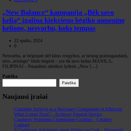
„New Balance“ kampanija „Bėk savo
kelią“ įgalina kiekvieno bėgiko asmeninę
kelionę, nesvarbu, koks tempas
22 spalio, 2024
0
Nesvarbu, ar bėgiojate dėl kūno rengybos, ar tiesiog pramogaudami,
nėra „teisingo“ būdo bėgioti – yra tik tavo kelias MANILA,
FILIPINAI – Pasaulinis atletikos lyderis „New […]
Paieška
Paieška
Naujausi įrašai
Customer Surveys as a Necessary Component of Aftercare
What Comes Next? – Archway Funeral Service
Cranberry Poinsettia Champagne Cocktail – Creative
Culinary
9 Goddesses Adventure opens Friday on Craft – Hypergrid