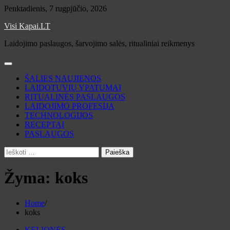
Skip
Penktadienis, 7 rugpjūčio, 2026
to
Visi Kapai.LT
content
Laidojimo paslaugos, šarvojimo salės, ritualiniai reikmenys
ŠALIES NAUJIENOS
LAIDOTUVIŲ YPATUMAI
RITUALINĖS PASLAUGOS
LAIDOJIMO PROFESIJA
TECHNOLOGIJOS
RECEPTAI
PASLAUGOS
Ieškoti:
Žyma:
koks
Home
koks
KELIONĖS