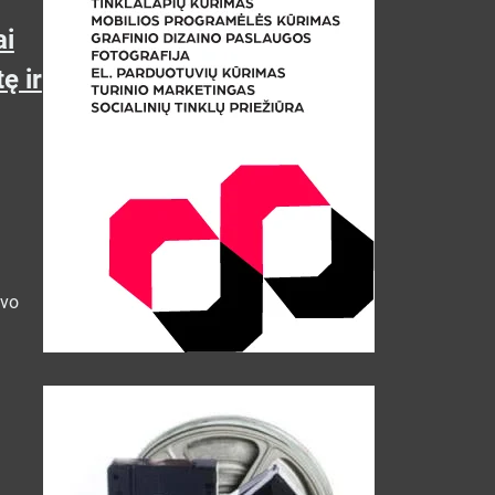
ai
ę ir
uvo