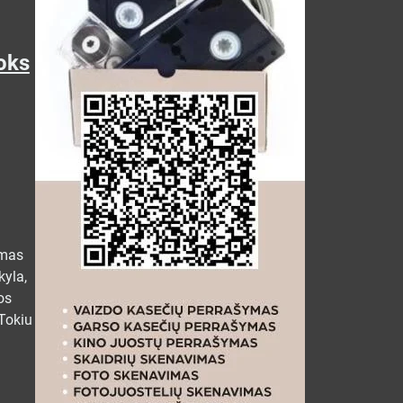
toks
imas
kyla,
os
Tokiu