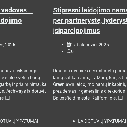
 vadovas –
Stipresni laidojimo nam
idojimo
per partnerystę, lyderyst
įsipareigojimus
ės, 2026
17 balandžio, 2026
0
iai buvo reikšminga
Daugiau nei prieš dešimt metų pirmą
Jie siūlo švelnų būdą
kartą sutikau Jimą LaMarą, kai jis b
agarbą ir prisiminimą, kai
Greenlawn laidojimo namų ir kapinių
us. Archways laidotuvių
prezidentas ir generalinis direktorius
re […]
Bakersfield mieste, Kalifornijoje. […]
DOTUVIŲ YPATUMAI
LAIDOTUVIŲ YPATUMAI