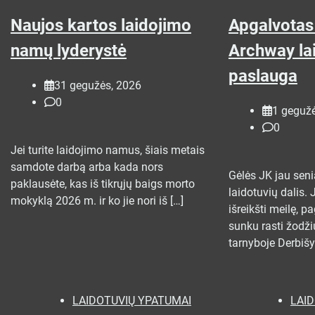
Naujos kartos laidojimo
Apgalvotas
namų lyderystė
Archway la
paslauga
31 gegužės, 2026
0
1 geguž
0
Jei turite laidojimo namus, šiais metais
samdote darbą arba kada nors
Gėlės JK jau sen
paklausėte, kas iš tikrųjų baigs morto
laidotuvių dalis. 
mokyklą 2026 m. ir ko jie nori iš […]
išreikšti meilę, p
sunku rasti žodži
tarnyboje Derbišy
LAIDOTUVIŲ YPATUMAI
LAI