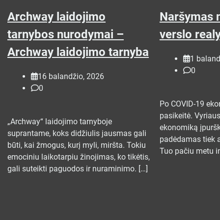
Archway laidojimo
Naršymas n
tarnybos nurodymai –
verslo real
Archway laidojimo tarnyba
1 baland
0
16 balandžio, 2026
0
Po COVID-19 eko
pasikeitė. Vyriau
„Archway“ laidojimo tarnyboje
ekonomiką įpuršk
suprantame, koks didžiulis jausmas gali
padėdamas tiek 
būti, kai žmogus, kurį myli, miršta. Tokiu
Tuo pačiu metu in
emociniu laikotarpiu žinojimas, ko tikėtis,
gali suteikti paguodos ir nuraminimo. […]