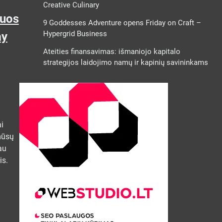
Creative Culinary
iuos
9 Goddesses Adventure opens Friday on Craft –
Hypergrid Business
ay
Ateities finansavimas: išmaniojo kapitalo
strategijos laidojimo namų ir kapinių savininkams
ai
mūsų
au
is.