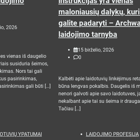
idojimo
instrukcijas yra vienas
maloniausių dalykų, kur
galite padaryti – Archw
lio, 2026
laidojimo tarnyba
15 birželio, 2026
es vienas iš daugelio
0
iais susiduria šeimos,
kimas. Nors tai gali
kus pasirinkimas,
Kalbėti apie laidotuvių linkėjimus ret
sirinkimas gali būti […]
būna lengvas pokalbis. Daugelis iš 
nenori galvoti apie savo laidotuves, j
nekalbant apie tai su šeima ir drauga
Tačiau […]
DOTUVIŲ YPATUMAI
LAIDOJIMO PROFESIJA