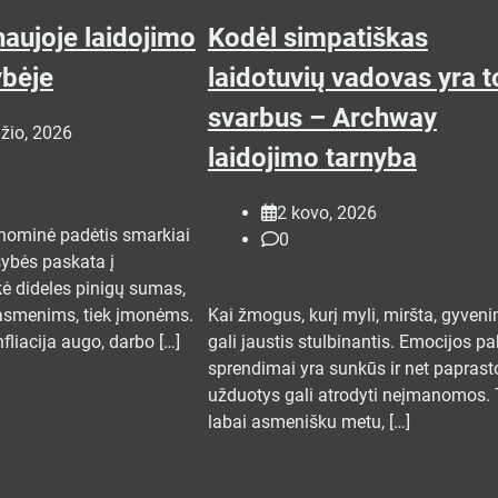
aujoje laidojimo
Kodėl simpatiškas
ybėje
laidotuvių vadovas yra 
svarbus – Archway
žio, 2026
laidojimo tarnyba
2 kovo, 2026
nominė padėtis smarkiai
0
sybės paskata į
ė dideles pinigų sumas,
asmenims, tiek įmonėms.
Kai žmogus, kurį myli, miršta, gyven
fliacija augo, darbo […]
gali jaustis stulbinantis. Emocijos pa
sprendimai yra sunkūs ir net paprast
užduotys gali atrodyti neįmanomos. 
labai asmenišku metu, […]