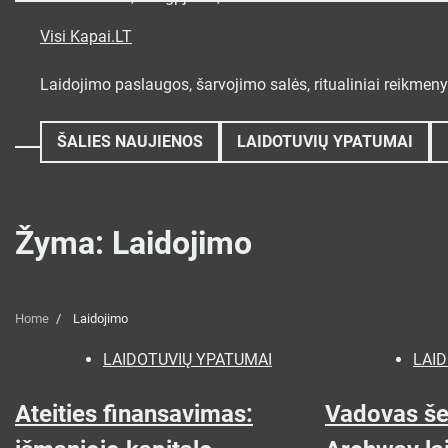
Skip
to
Visi Kapai.LT
content
Laidojimo paslaugos, šarvojimo salės, ritualiniai reikmen
ŠALIES NAUJIENOS
LAIDOTUVIŲ YPATUMAI
Žyma:
Laidojimo
Home
Laidojimo
LAIDOTUVIŲ YPATUMAI
LAI
Ateities finansavimas:
Vadovas š