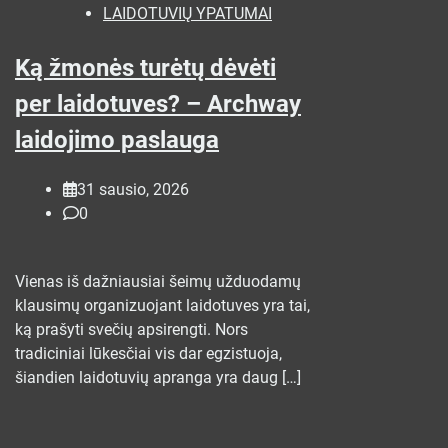
LAIDOTUVIŲ YPATUMAI
Ką žmonės turėtų dėvėti
per laidotuves? – Archway
laidojimo paslauga
31 sausio, 2026
0
Vienas iš dažniausiai šeimų užduodamų
klausimų organizuojant laidotuves yra tai,
ką prašyti svečių apsirengti. Nors
tradiciniai lūkesčiai vis dar egzistuoja,
šiandien laidotuvių apranga yra daug […]