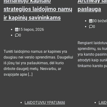
išmaniojo kapitalo
Archway la
strategijos laidojimo namų
paslauga
ir kapinių savininkams
30 birže
0
15 liepos, 2026
0
Rengiant laidotuv
sprendimų, su kur
Turėti laidojimo namus ar kapines yra
yra karsto pasirin
daugiau nei verslo sprendimas. Daugeliui
atrodyti kaip sun
iš jūsų tai yra pašaukimas, dėl kurio
tinkamo karsto pa
dirbote daugelį metų. Nesvarbu, ar
svajojate apie […]
LAIDOTUVIŲ YPATUMAI
LAI