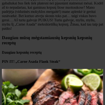
gabaliukai bus šiek tiek platesni nei pjaustant statmenai mėsai. Kodėl
aš to nepadariau, kai gaminau kepsnį šiose nuotraukose? Mano
padėjėja (vidurinės mokyklos mergaitė!) mane aplenkė ir greitai
susitvarkė. Bet kuriuo atveju skonis toks pat… taigi viskas buvo
gerai… Aš turiu galvoje PUIKUS! Turiu galvoje, myliu, myliu,
myliu šį „Carne Asada“ meksikietišką kepsnį. Žinau, kad tau taip pat
patiks!
Daugiau mūsų mėgstamiausių kepsnių kepsnių
receptų
Daugiau kepsnių receptų
PIN IT! „Carne Asada Flank Steak“