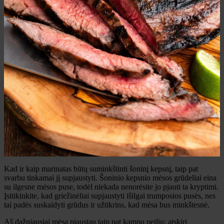
Kad ir kaip marinatas būtų suminkštinti šoninį kepsnį, taip pat
svarbu tinkamai jį supjaustyti. Šoninio kepsnio mėsos grūdeliai eina
su ilgesne mėsos puse, todėl niekada nenorėsite jo pjauti ta kryptimi.
Įsitikinkite, kad griežinėliai supjaustyti išilgai trumposios pusės, nes
tai padės suskaidyti grūdus ir užtikrins, kad mėsa bus minkštesnė.
Aš dažniausiai mėsą pjaustau taip pat kampu peiliu; atskiri