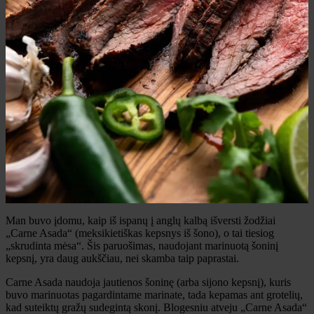
Man buvo įdomu, kaip iš ispanų į anglų kalbą išversti žodžiai
„Carne Asada“ (meksikietiškas kepsnys iš šono), o tai tiesiog
„skrudinta mėsa“. Šis paruošimas, naudojant marinuotą šoninį
kepsnį, yra daug aukščiau, nei skamba taip paprastai.
Carne Asada naudoja jautienos šoninę (arba sijono kepsnį), kuris
buvo marinuotas pagardintame marinate, tada kepamas ant grotelių,
kad suteiktų gražų sudegintą skonį. Blogesniu atveju „Carne Asada“