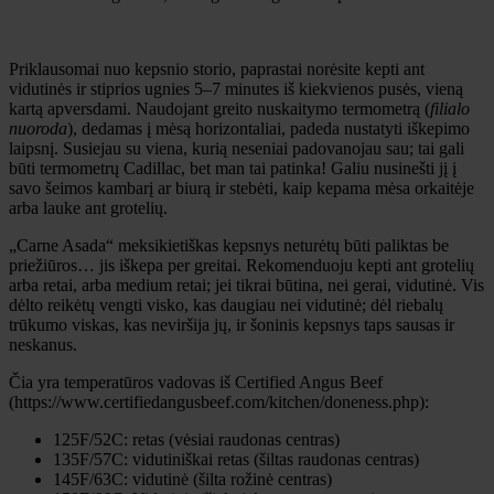
Priklausomai nuo kepsnio storio, paprastai norėsite kepti ant
vidutinės ir stiprios ugnies 5–7 minutes iš kiekvienos pusės, vieną
kartą apversdami. Naudojant greito nuskaitymo termometrą (
filialo
nuoroda
), dedamas į mėsą horizontaliai, padeda nustatyti iškepimo
laipsnį. Susiejau su viena, kurią neseniai padovanojau sau; tai gali
būti termometrų Cadillac, bet man tai patinka! Galiu nusinešti jį į
savo šeimos kambarį ar biurą ir stebėti, kaip kepama mėsa orkaitėje
arba lauke ant grotelių.
„Carne Asada“ meksikietiškas kepsnys neturėtų būti paliktas be
priežiūros… jis iškepa per greitai. Rekomenduoju kepti ant grotelių
arba retai, arba medium retai; jei tikrai būtina, nei gerai, vidutinė. Vis
dėlto reikėtų vengti visko, kas daugiau nei vidutinė; dėl riebalų
trūkumo viskas, kas neviršija jų, ir šoninis kepsnys taps sausas ir
neskanus.
Čia yra temperatūros vadovas iš Certified Angus Beef
(https://www.certifiedangusbeef.com/kitchen/doneness.php):
125F/52C: retas (vėsiai raudonas centras)
135F/57C: vidutiniškai retas (šiltas raudonas centras)
145F/63C: vidutinė (šilta rožinė centras)