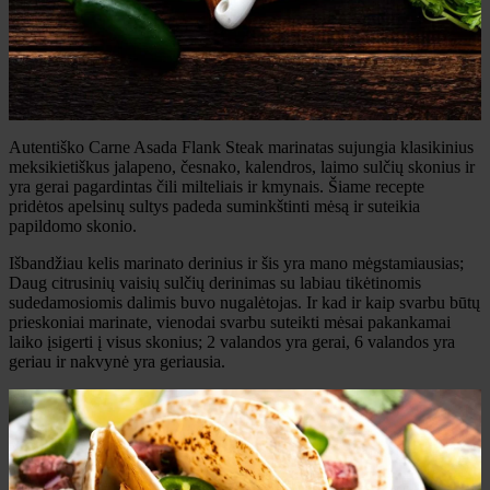
Autentiško Carne Asada Flank Steak marinatas sujungia klasikinius
meksikietiškus jalapeno, česnako, kalendros, laimo sulčių skonius ir
yra gerai pagardintas čili milteliais ir kmynais. Šiame recepte
pridėtos apelsinų sultys padeda suminkštinti mėsą ir suteikia
papildomo skonio.
Išbandžiau kelis marinato derinius ir šis yra mano mėgstamiausias;
Daug citrusinių vaisių sulčių derinimas su labiau tikėtinomis
sudedamosiomis dalimis buvo nugalėtojas. Ir kad ir kaip svarbu būtų
prieskoniai marinate, vienodai svarbu suteikti mėsai pakankamai
laiko įsigerti į visus skonius; 2 valandos yra gerai, 6 valandos yra
geriau ir nakvynė yra geriausia.