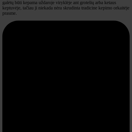
galėtų būti kepama uždaroje viryklėje ant grotelių arba ketaus
keptuvėje, tačiau ji niekada nėra skrudinta tradicine kepimo orkaitėje
prasme.