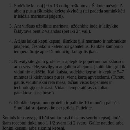
Sudėkite kepsnį į 9 x 13 colių troškintuvą. Šakute mėsoje iš
abiejų pusių iškirskite keletą skylučių (tai padeda suminkštėti
ir leidžia marinatui įsigerti).
Ant viršaus užpilkite marinatą, uždenkite indą ir laikykite
šaldytuve bent 2 valandas (bet iki 24 val.).
Atėjus laikui kepti kepsnį, išimkite jį iš marinato ir nubraukite
jalapeño, česnako ir kalendros gabalėlius. Palikite kambario
temperatūroje apie 15 minučių, kol grilis įkais.
Nuvalykite grilio groteles ir aptepkite popieriniu rankšluosčiu
arba servetėle, suvilgytu augaliniu aliejumi. Įkaitinkite grilį iki
vidutinio aukščio. Kai įkaista, sudėkite kepsnį ir kepkite 5–7
minutes iš kiekvienos pusės, vieną kartą apversdami. (Turėtų
gautis vidutiniškai reta mėsa, tačiau visos kepsninės ir
technologijos skiriasi. Vidaus temperatūras žr. toliau
pateiktose pastabose.)
Išimkite kepsnį nuo grotelių ir palikite 10 minučių pailsėti.
Smulkiai supjaustykite per grūdą. Patiekite.
Šoninis kepsnys: gali būti sunku rasti tikslaus svorio kepsnį, todėl
šiam receptui tinka nuo 1 1/2 svaro iki 2 svarų. Galite naudoti arba
šoninį kepsnį, arba sijoninį kepsnį.