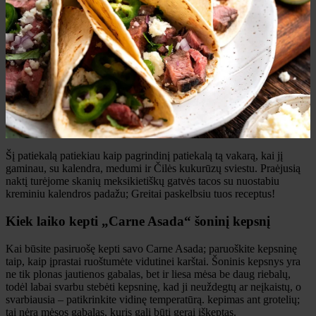
Šį patiekalą patiekiau kaip pagrindinį patiekalą tą vakarą, kai jį
gaminau, su kalendra, medumi ir Čilės kukurūzų sviestu. Praėjusią
naktį turėjome skanių meksikietiškų gatvės tacos su nuostabiu
kreminiu kalendros padažu; Greitai paskelbsiu tuos receptus!
Kiek laiko kepti „Carne Asada“ šoninį kepsnį
Kai būsite pasiruošę kepti savo Carne Asada; paruoškite kepsninę
taip, kaip įprastai ruoštumėte vidutinei karštai. Šoninis kepsnys yra
ne tik plonas jautienos gabalas, bet ir liesa mėsa be daug riebalų,
todėl labai svarbu stebėti kepsninę, kad ji neuždegtų ar neįkaistų, o
svarbiausia – patikrinkite vidinę temperatūrą. kepimas ant grotelių;
tai nėra mėsos gabalas, kuris gali būti gerai iškeptas.