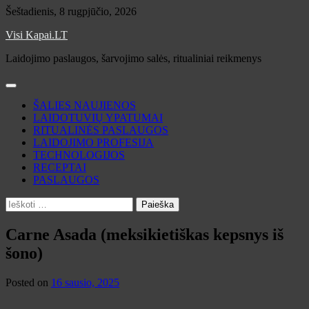
Skip
Šeštadienis, 8 rugpjūčio, 2026
to
Visi Kapai.LT
content
Laidojimo paslaugos, šarvojimo salės, ritualiniai reikmenys
ŠALIES NAUJIENOS
LAIDOTUVIŲ YPATUMAI
RITUALINĖS PASLAUGOS
LAIDOJIMO PROFESIJA
TECHNOLOGIJOS
RECEPTAI
PASLAUGOS
Ieškoti:
Carne Asada (meksikietiškas kepsnys iš
šono)
Posted on
16 sausio, 2025