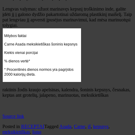
Lengvas valymas: užuot marinavęs kepsnį troškinimo inde, galite
įdėti jį į galono dydžio pakartotinai uždaromą plastikinį maišelį. Taip
pat lengviau jį apversti įpusėjus marinavimui, kad mėsa marinuotųsi
tolygiai.
Mitybos faktai
Carne Asada meksikietiškas šoninis kepsnys
Kiekis vienai porcijai
% dienos vertė*
* Procentinės dienos normos yra pagrįstos
2000 kalorijų dieta.
raktinis žodis
kraujo apelsinas, kalendra, šoninis kepsnys, česnakas,
keptas ant grotelių, jalapeno, marinuotas, meksikietiškas
Source link
Posted in
RECEPTAI
Tagged
Asada
,
Carne
,
iš
,
kepsnys
,
meksikietiškas
,
šono