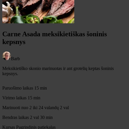
Carne Asada meksikietiškas šoninis
kepsnys
Barb
Meksikietiško skonio marinuotas ir ant grotelių keptas šoninis
kepsnys.
minučių
Paruošimo laikas
15
min
minučių
Virimo laikas
15
min
valandų
Marinuoti nuo 2 iki 24 valandų
2
val
valandų
minučių
Bendras laikas
2
val
30
min
Kursas
Pagrindinis patiekalas