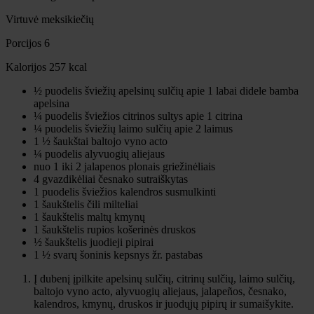
Virtuvė
meksikiečių
Porcijos
6
Kalorijos
257
kcal
½
puodelis
šviežių apelsinų sulčių
apie 1 labai didele bamba
apelsina
¼
puodelis
šviežios citrinos sultys
apie 1 citrina
¼
puodelis
šviežių laimo sulčių
apie 2 laimus
1 ½
šaukštai
baltojo vyno acto
¼
puodelis
alyvuogių aliejaus
nuo 1 iki 2
jalapenos
plonais griežinėliais
4
gvazdikėliai
česnako
sutraiškytas
1
puodelis
šviežios kalendros
susmulkinti
1
šaukštelis
čili milteliai
1
šaukštelis
maltų kmynų
1
šaukštelis
rupios košerinės druskos
½
šaukštelis
juodieji pipirai
1 ½
svarų
šoninis kepsnys
žr. pastabas
Į dubenį įpilkite apelsinų sulčių, citrinų sulčių, laimo sulčių,
baltojo vyno acto, alyvuogių aliejaus, jalapeños, česnako,
kalendros, kmynų, druskos ir juodųjų pipirų ir sumaišykite.