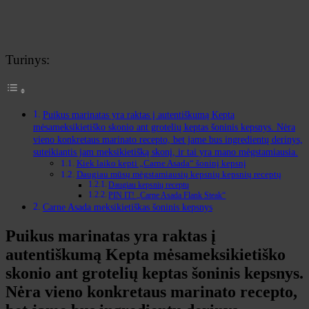
Turinys:
Puikus marinatas yra raktas į autentiškumą Kepta
mėsameksikietiško skonio ant grotelių keptas šoninis kepsnys. Nėra
vieno konkretaus marinato recepto, bet jame bus ingredientų derinys,
suteikiantis jam meksikietišką skonį, ir tai yra mano mėgstamiausia.
Kiek laiko kepti „Carne Asada“ šoninį kepsnį
Daugiau mūsų mėgstamiausių kepsnių kepsnių receptų
Daugiau kepsnių receptų
PIN IT! „Carne Asada Flank Steak“
Carne Asada meksikietiškas šoninis kepsnys
Puikus marinatas yra raktas į
autentiškumą
Kepta mėsa
meksikietiško
skonio ant grotelių keptas šoninis kepsnys.
Nėra vieno konkretaus marinato recepto,