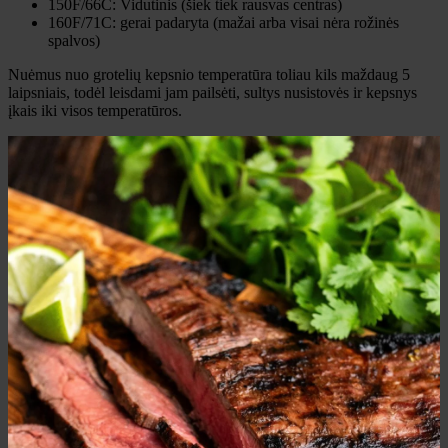
150F/66C: Vidutinis (šiek tiek rausvas centras)
160F/71C: gerai padaryta (mažai arba visai nėra rožinės
spalvos)
Nuėmus nuo grotelių kepsnio temperatūra toliau kils maždaug 5
laipsniais, todėl leisdami jam pailsėti, sultys nusistovės ir kepsnys
įkais iki visos temperatūros.