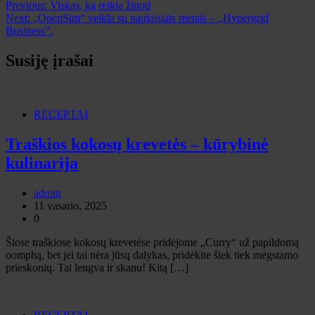
Navigacija
Previous:
Viskas, ką reikia žinoti
Next:
„OpenSim“ veikla su naujaisiais metais – „Hypergrid
tarp
Business“.
įrašų
Susiję įrašai
RECEPTAI
Traškios kokosų krevetės – kūrybinė
kulinarija
admin
11 vasario, 2025
0
Šiose traškiose kokosų krevetėse pridėjome „Curry“ už papildomą
oomphą, bet jei tai nėra jūsų dalykas, pridėkite šiek tiek mėgstamo
prieskonių. Tai lengva ir skanu! Kitą […]