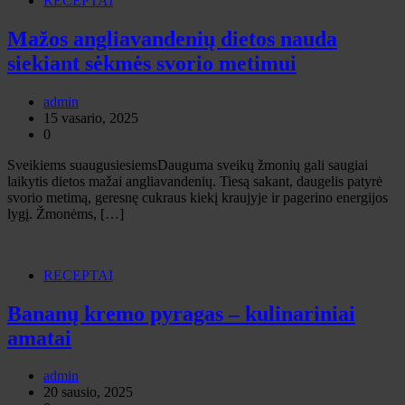
RECEPTAI
Mažos angliavandenių dietos nauda
siekiant sėkmės svorio metimui
admin
15 vasario, 2025
0
Sveikiems suaugusiesiemsDauguma sveikų žmonių gali saugiai
laikytis dietos mažai angliavandenių. Tiesą sakant, daugelis patyrė
svorio metimą, geresnę cukraus kiekį kraujyje ir pagerino energijos
lygį. Žmonėms, […]
RECEPTAI
Bananų kremo pyragas – kulinariniai
amatai
admin
20 sausio, 2025