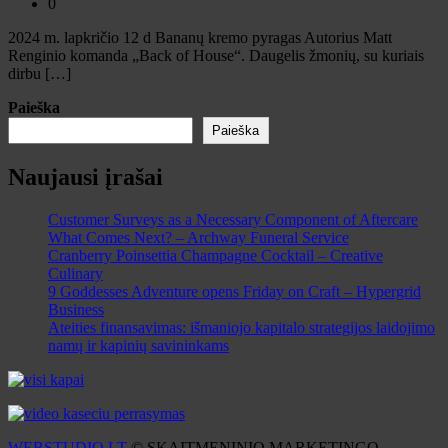
0
2024 m. lapkričio 12 d Bananų kremo pyragas Autorius Matt
Renginio komanda „Back of House“. Daugelis žmonių, su kuriais
dirbu […]
Paieška
Paieška
Naujausi įrašai
Customer Surveys as a Necessary Component of Aftercare
What Comes Next? – Archway Funeral Service
Cranberry Poinsettia Champagne Cocktail – Creative
Culinary
9 Goddesses Adventure opens Friday on Craft – Hypergrid
Business
Ateities finansavimas: išmaniojo kapitalo strategijos laidojimo
namų ir kapinių savininkams
WEBSTUDIO.LT
© SKAITMENINIO MARKETINGO