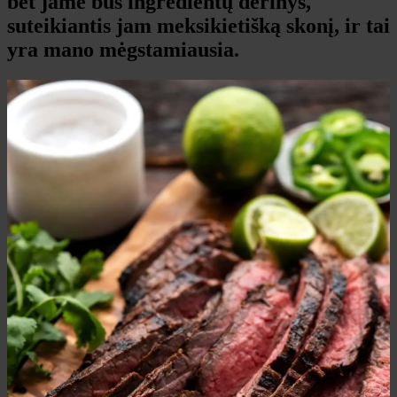
bet jame bus ingredientų derinys,
suteikiantis jam meksikietišką skonį, ir tai
yra mano mėgstamiausia.