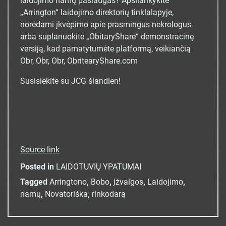
laidojimo namų paslaugas? Apsilankykite
„Arrington“ laidojimo direktorių tinklalapyje,
norėdami įkvėpimo apie prasmingus nekrologus
arba suplanuokite „ObitaryShare“ demonstracinę
versiją, kad pamatytumėte platformą, veikiančią
Obr, Obr, Obr, ObritearyShare.com
Susisiekite su JCG šiandien!
Source link
Posted in
LAIDOTUVIŲ YPATUMAI
Tagged
Arringtono
,
Bobo
,
įžvalgos
,
Laidojimo
,
namų
,
Novatoriška
,
rinkodarą