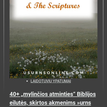
LAIDOTUVIŲ YPATUMAI
40+ „mylinčios atminties“ Biblijos
eilutės, skirtos akmenims »urns