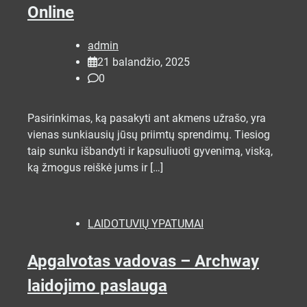
Online
admin
21 balandžio, 2025
0
Pasirinkimas, ką pasakyti ant akmens užrašo, yra
vienas sunkiausių jūsų priimtų sprendimų. Tiesiog
taip sunku išbandyti ir kapsuliuoti gyvenimą, viską,
ką žmogus reiškė jums ir […]
LAIDOTUVIŲ YPATUMAI
Apgalvotas vadovas – Archway
laidojimo paslauga