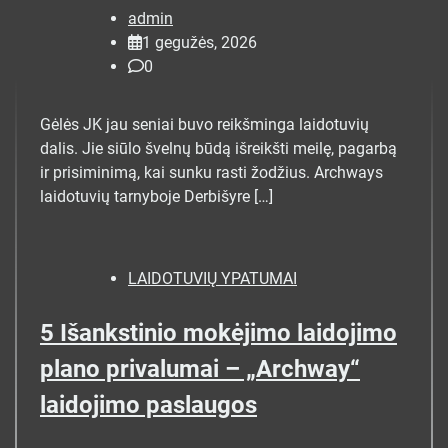
admin
1 gegužės, 2026
0
Gėlės JK jau seniai buvo reikšminga laidotuvių
dalis. Jie siūlo švelnų būdą išreikšti meilę, pagarbą
ir prisiminimą, kai sunku rasti žodžius. Archways
laidotuvių tarnyboje Derbišyre […]
LAIDOTUVIŲ YPATUMAI
5 Išankstinio mokėjimo laidojimo
plano privalumai – „Archway“
laidojimo paslaugos