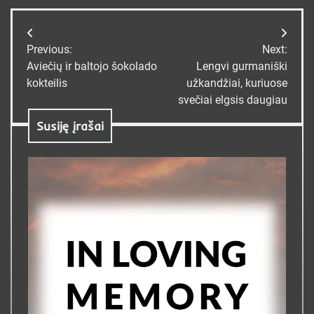
Navigacija
Previous:
Next:
tarp
Aviečių ir baltojo šokolado
Lengvi gurmaniški
kokteilis
užkandžiai, kuriuose
įrašų
svečiai elgsis daugiau
Susiję įrašai