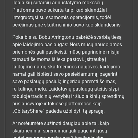
ilgalaikių sutarčių ar nustatymo mokesčių.
Platforma buvo sukurta taip, kad sklandžiai
integruotųsi su esamomis operacijomis, todėl
perėjimas prie skaitmeninio buvo kuo sklandesnis.
Pokalbis su Bobu Arringtonu pabrėžė svarbią tiesą
apie laidojimo paslaugas: Nors mūsų naudojamos
priemonės gali pasikeisti, mūsų pagrindinė misija
tarnauti šeimoms išlieka pastovi. Įsitraukę į
laidojimo namų skaitmenines naujoves, laidojimo
namai gali išplėsti savo pasiekiamumą, pagerinti
savo paslaugų pasiūlą ir geriau paremti šeimas,
reikalingų metu. Laidotuvių paslaugų ateitis slypi
tobuloje tradicinių vertybių ir šiuolaikinių sprendimų
pusiausvyroje ir tokiose platformose kaip
„ObitaryShare“ padeda užpildyti tą spragą.
Ar norėtumėte sužinoti daugiau apie tai, kaip
skaitmeniniai sprendimai gali pagerinti jūsų