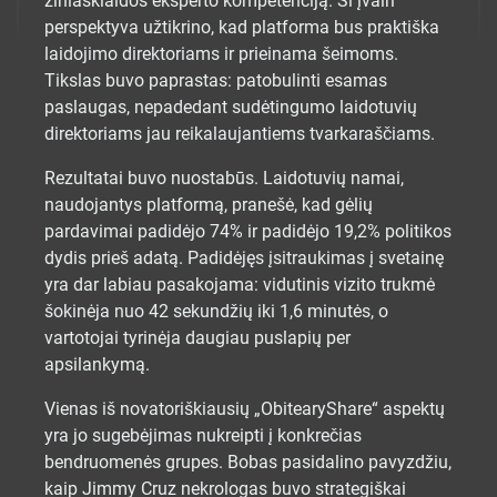
žiniasklaidos eksperto kompetenciją. Ši įvairi
perspektyva užtikrino, kad platforma bus praktiška
laidojimo direktoriams ir prieinama šeimoms.
Tikslas buvo paprastas: patobulinti esamas
paslaugas, nepadedant sudėtingumo laidotuvių
direktoriams jau reikalaujantiems tvarkaraščiams.
Rezultatai buvo nuostabūs. Laidotuvių namai,
naudojantys platformą, pranešė, kad gėlių
pardavimai padidėjo 74% ir padidėjo 19,2% politikos
dydis prieš adatą. Padidėjęs įsitraukimas į svetainę
yra dar labiau pasakojama: vidutinis vizito trukmė
šokinėja nuo 42 sekundžių iki 1,6 minutės, o
vartotojai tyrinėja daugiau puslapių per
apsilankymą.
Vienas iš novatoriškiausių „ObitearyShare“ aspektų
yra jo sugebėjimas nukreipti į konkrečias
bendruomenės grupes. Bobas pasidalino pavyzdžiu,
kaip Jimmy Cruz nekrologas buvo strategiškai