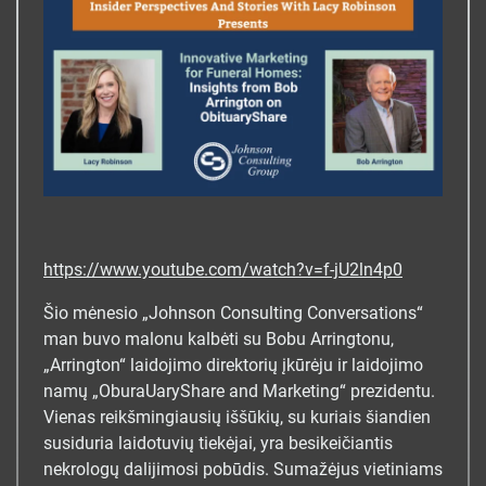
https://www.youtube.com/watch?v=f-jU2ln4p0
Šio mėnesio „Johnson Consulting Conversations“
man buvo malonu kalbėti su Bobu Arringtonu,
„Arrington“ laidojimo direktorių įkūrėju ir laidojimo
namų „OburaUaryShare and Marketing“ prezidentu.
Vienas reikšmingiausių iššūkių, su kuriais šiandien
susiduria laidotuvių tiekėjai, yra besikeičiantis
nekrologų dalijimosi pobūdis. Sumažėjus vietiniams