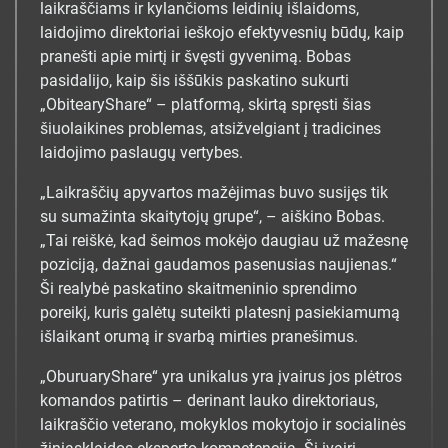
laikraščiams ir kylančioms leidinių išlaidoms,
laidojimo direktoriai ieškojo efektyvesnių būdų, kaip
pranešti apie mirtį ir švęsti gyvenimą. Bobas
pasidalijo, kaip šis iššūkis paskatino sukurti
„ObitearyShare“ – platformą, skirtą spręsti šias
šiuolaikines problemas, atsižvelgiant į tradicines
laidojimo paslaugų vertybes.
„Laikraščių apyvartos mažėjimas buvo susijęs tik
su sumažinta skaitytojų grupe“, – aiškino Bobas.
„Tai reiškė, kad šeimos mokėjo daugiau už mažesnę
poziciją, dažnai gaudamos pasenusias naujienas.“
Ši realybė paskatino skaitmeninio sprendimo
poreikį, kuris galėtų suteikti platesnį pasiekiamumą
išlaikant orumą ir svarbą mirties pranešimus.
„OburuaryShare“ yra unikalus yra įvairus jos plėtros
komandos patirtis – derinant lauko direktoriaus,
laikraščio veterano, mokyklos mokytojo ir socialinės