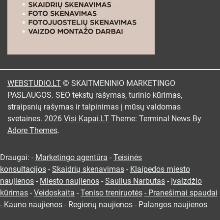
WEBSTUDIO.LT
© SKAITMENINIO MARKETINGO
PASLAUGOS. SEO tekstų rašymas, turinio kūrimas,
straipsnių rašymas ir talpinimas į mūsų valdomas
svetaines. 2026
Visi Kapai.LT
Theme: Terminal News By
Adore Themes
.
Draugai: -
Marketingo agentūra
-
Teisinės
konsultacijos
-
Skaidrių skenavimas
-
Klaipedos miesto
naujienos
-
Miesto naujienos
-
Saulius Narbutas
-
Įvaizdžio
kūrimas
-
Veidoskaita
-
Teniso treniruotės
- Pranešimai spaudai
-
Kauno naujienos
-
Regionų naujienos
-
Palangos naujienos