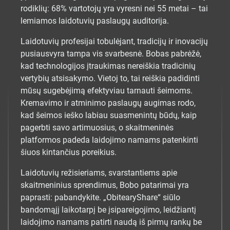
rodiklių: 68% vartotojų yra vyresni nei 55 metai – tai
lemiamos laidotuvių paslaugų auditorija.
Laidotuvių profesijai tobulėjant, tradicijų ir inovacijų
pusiausvyra tampa vis svarbesnė. Bobas pabrėžė,
kad technologijos įtraukimas nereiškia tradicinių
vertybių atsisakymo. Vietoj to, tai reiškia padidinti
mūsų sugebėjimą efektyviau tarnauti šeimoms.
Kremavimo ir atminimo paslaugų augimas rodo,
kad šeimos ieško labiau suasmenintų būdų, kaip
pagerbti savo artimuosius, o skaitmeninės
platformos padeda laidojimo namams patenkinti
šiuos kintančius poreikius.
Laidotuvių režisieriams, svarstantiems apie
skaitmeninius sprendimus, Bobo patarimai yra
paprasti: pabandykite. „ObitearyShare“ siūlo
bandomąjį laikotarpį be įsipareigojimo, leidžiantį
laidojimo namams patirti naudą iš pirmų rankų be