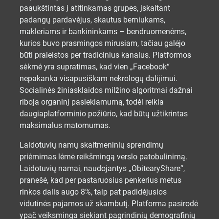
paaukštintas į atitinkamas grupes, įskaitant
padangų pardavėjus, skautus berniukams,
makleriams ir bankininkams – bendruomenėms,
kurios buvo prasmingos mirusiam, tačiau galėjo
būti praleistos per tradicinius kanalus. Platformos
sėkmė yra supratimas, kad vien „Facebook“
nepakanka visapusiškam nekrologų dalijimui.
Socialinės žiniasklaidos milžino algoritmai dažnai
riboja organinį pasiekiamumą, todėl reikia
daugiaplatforminio požiūrio, kad būtų užtikrintas
maksimalus matomumas.
Laidotuvių namų skaitmeninių sprendimų
priėmimas lėmė reikšmingą verslo patobulinimą.
Laidotuvių namai, naudojantys „ObitearyShare“,
pranešė, kad per pastaruosius penkerius metus
rinkos dalis augo 8%, taip pat padidėjusios
vidutinės pajamos už skambutį. Platforma pasirodė
ypač veiksminga siekiant pagrindinių demografinių