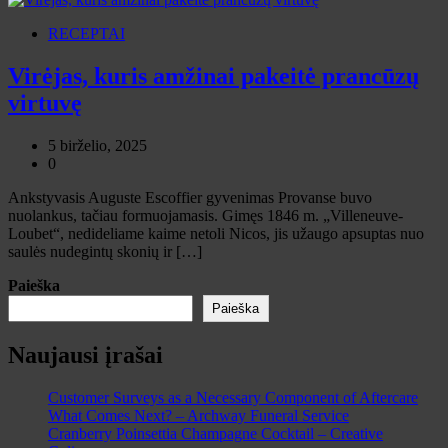
RECEPTAI
Virėjas, kuris amžinai pakeitė prancūzų
virtuvę
5 birželio, 2025
0
Ankstyvasis Auguste Escoffier gyvenimas Provanse buvo
nuolankus, tačiau formuojamasis. Gimęs 1846 m. ​​„Villeneuve-
Loubet“, nedideliame kaime netoli Nicos, jis užaugo apsuptas nuo
saulės nudegintų skonių ir […]
Paieška
Paieška
Naujausi įrašai
Customer Surveys as a Necessary Component of Aftercare
What Comes Next? – Archway Funeral Service
Cranberry Poinsettia Champagne Cocktail – Creative