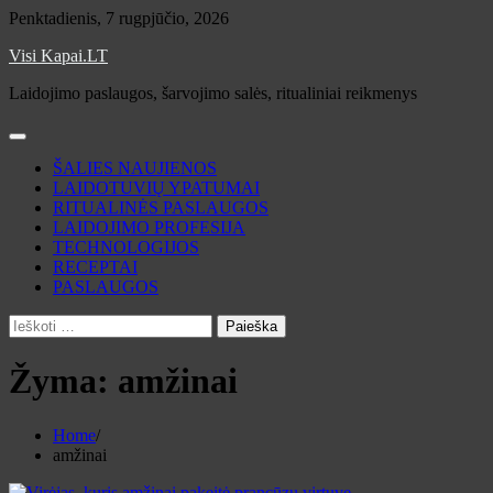
Skip
Penktadienis, 7 rugpjūčio, 2026
to
Visi Kapai.LT
content
Laidojimo paslaugos, šarvojimo salės, ritualiniai reikmenys
ŠALIES NAUJIENOS
LAIDOTUVIŲ YPATUMAI
RITUALINĖS PASLAUGOS
LAIDOJIMO PROFESIJA
TECHNOLOGIJOS
RECEPTAI
PASLAUGOS
Ieškoti:
Žyma:
amžinai
Home
amžinai