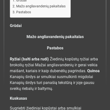
Grūdai
Mažo angliavandenių pakaitalas
Pastabos
Grūdai
Mažo angliavandenių pakaitalas
Pastabos
Ryžiai (balti arba rudi)
Žiedinių kopūstų ryžiai arba
brokolių ryžiai Mažai angliavandenių ir gerai veikia
maišant, kariais ir kaip dubenėlių pagrindas.
Quinoa
Kanapių širdys ar smulkiai susmulkinti migdolai
Kanapių širdys turi panašią tekstūrą ir joje gausu
sveikų riebalų ir baltymų.
Kuskusas
Sugriebti žiediniai kopūstai arba smulkiai