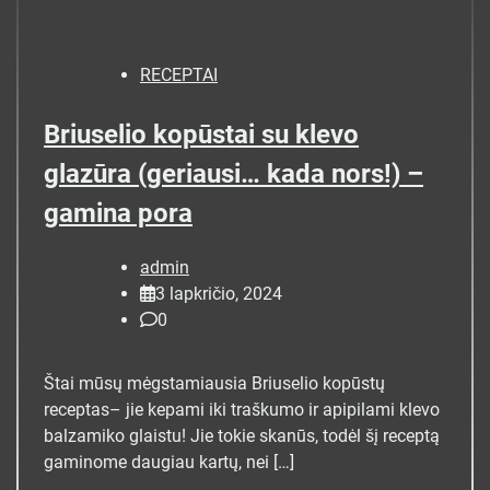
RECEPTAI
Briuselio kopūstai su klevo
glazūra (geriausi… kada nors!) –
gamina pora
admin
3 lapkričio, 2024
0
Štai mūsų mėgstamiausia Briuselio kopūstų
receptas– jie kepami iki traškumo ir apipilami klevo
balzamiko glaistu! Jie tokie skanūs, todėl šį receptą
gaminome daugiau kartų, nei […]