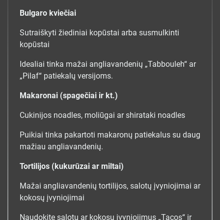
Bulgaro kviečiai
Sutraiškyti žiediniai kopūstai arba susmulkinti
kopūstai
Idealiai tinka mažai angliavandenių „Tabbouleh“ ar
„Pilaf“ patiekalų versijoms.
Makaronai (spagečiai ir kt.)
Cukinijos noadles, moliūgai ar shirataki noadles
Puikiai tinka pakartoti makaronų patiekalus su daug
mažiau angliavandenių.
Tortilijos (kukurūzai ar miltai)
Mažai angliavandenių tortilijos, salotų įvyniojimai ar
kokosų įvyniojimai
Naudokite salotų ar kokosų įvyniojimus „Tacos“ ir