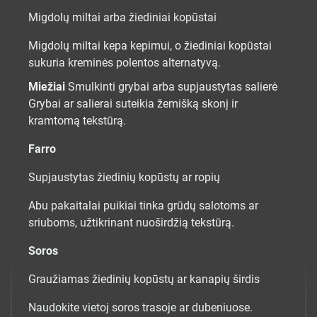
Migdolų miltai arba žiediniai kopūstai
Migdolų miltai kepa kepimui, o žiediniai kopūstai
sukuria kreminės polentos alternatyvą.
Miežiai
Smulkinti grybai arba supjaustytas salierė
Grybai ar salierai suteikia žemišką skonį ir
kramtomą tekstūrą.
Farro
Supjaustytas žiedinių kopūstų ar ropių
Abu pakaitalai puikiai tinka grūdų salotoms ar
sriuboms, užtikrinant nuoširdžią tekstūrą.
Soros
Graužiamas žiedinių kopūstų ar kanapių širdis
Naudokite vietoj soros trasoje ar dubeniuose.