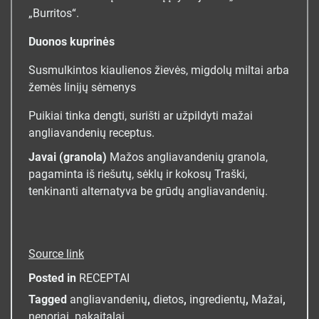
„Burritos“.
Duonos kuprinės
Susmulkintos kiaulienos žievės, migdolų miltai arba
žemės linijų sėmenys
Puikiai tinka dengti, surišti ar užpildyti mažai
angliavandenių receptus.
Javai (granola)
Mažos angliavandenių granola,
pagaminta iš riešutų, sėklų ir kokosų Traški,
tenkinanti alternatyva be grūdų angliavandenių.
Source link
Posted in
RECEPTAI
Tagged
angliavandenių
,
dietos
,
ingredientų
,
Mažai
,
nenoriai
,
pakaitalai