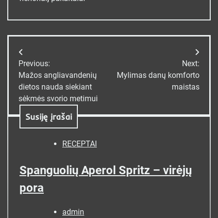
Navigacija
Previous:
Next:
tarp
Mažos angliavandenių
Mylimas danų komforto
dietos nauda siekiant
maistas
įrašų
sėkmės svorio metimui
Susiję įrašai
RECEPTAI
Spanguolių Aperol Spritz – virėjų
pora
admin