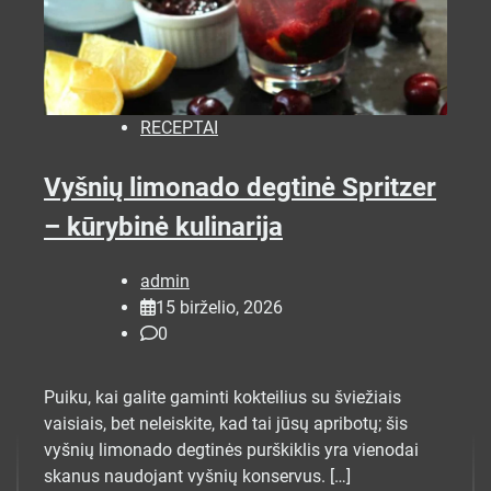
RECEPTAI
Vyšnių limonado degtinė Spritzer
– kūrybinė kulinarija
admin
15 birželio, 2026
0
Puiku, kai galite gaminti kokteilius su šviežiais
vaisiais, bet neleiskite, kad tai jūsų apribotų; šis
vyšnių limonado degtinės purškiklis yra vienodai
skanus naudojant vyšnių konservus. […]