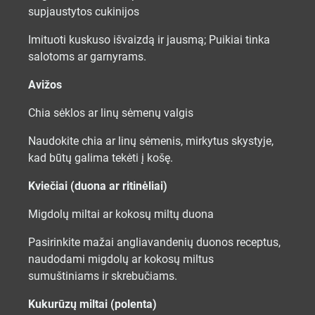
supjaustytos cukinijos
Imituoti kuskuso išvaizdą ir jausmą; Puikiai tinka
salotoms ar garnyrams.
Avižos
Chia sėklos ar linų sėmenų valgis
Naudokite chia ar linų sėmenis, mirkytus skystyje,
kad būtų galima tekėti į košę.
Kviečiai (duona ar ritinėliai)
Migdolų miltai ar kokosų miltų duona
Pasirinkite mažai angliavandenių duonos receptus,
naudodami migdolų ar kokosų miltus
sumuštiniams ir skrebučiams.
Kukurūzų miltai (polenta)