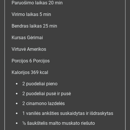
minučių
Paruošimo laikas
20
min
minučių
Virimo laikas
5
min
minučių
Bendras laikas
25
min
Kursas
Gėrimai
Virtuvė
Amerikos
Porcijos
6
Porcijos
Kalorijos
369
kcal
2
puodeliai
pieno
2
puodeliai
pusė ir pusė
2
cinamono lazdelės
1
vanilės ankšties
suskaidytas ir išdraskytas
½
šaukštelis
malto muskato riešuto