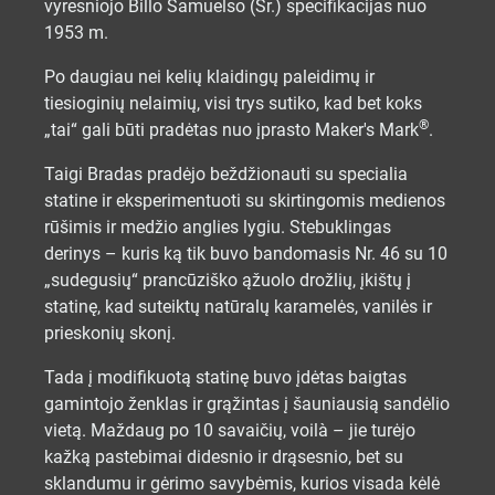
vyresniojo Billo Samuelso (Sr.) specifikacijas nuo
1953 m.
Po daugiau nei kelių klaidingų paleidimų ir
tiesioginių nelaimių, visi trys sutiko, kad bet koks
®
„tai“ gali būti pradėtas nuo įprasto Maker's Mark
.
Taigi Bradas pradėjo beždžionauti su specialia
statine ir eksperimentuoti su skirtingomis medienos
rūšimis ir medžio anglies lygiu. Stebuklingas
derinys – kuris ką tik buvo bandomasis Nr. 46 su 10
„sudegusių“ prancūziško ąžuolo drožlių, įkištų į
statinę, kad suteiktų natūralų karamelės, vanilės ir
prieskonių skonį.
Tada į modifikuotą statinę buvo įdėtas baigtas
gamintojo ženklas ir grąžintas į šauniausią sandėlio
vietą. Maždaug po 10 savaičių, voilà – jie turėjo
kažką pastebimai didesnio ir drąsesnio, bet su
sklandumu ir gėrimo savybėmis, kurios visada kėlė