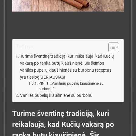
Turinys:
Turime šventinę tradiciją, kuri reikalauja, kad Kūčių
vakarą po ranka būtų kiaušinienė. Šis šeimos
vanilės pupelių kiaušinienės su burbonu receptas
yra tiesiog GERIAUSIAS!
PIN IT! „Vanilinių pupelių kiaušinienė su
burbonu”
Vanilės pupelių kiaušinienė su burbonu
Turime šventinę tradiciją, kuri
reikalauja, kad Kūčių vakarą po
ranka būtų kiaušinienė. Šis