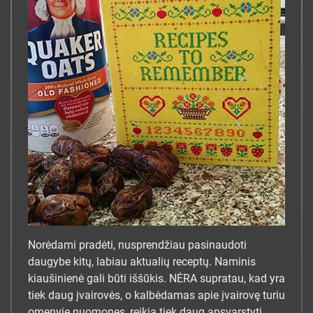
Norėdami pradėti, nusprendžiau pasinaudoti
daugybe kitų, labiau aktualių receptų. Naminis
kiaušinienė gali būti iššūkis. NĖRA supratau, kad yra
tiek daug įvairovės, o kalbėdamas apie įvairovę turiu
omenyje nuomones, reikia tiek daug apsvarstyti.