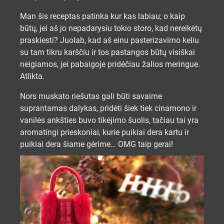
Man šis receptas patinka kur kas labiau; o kaip
būtų, jei aš jo nepadarysiu tokio storo, kad nereikėtų
praskiesti? Juolab, kad aš einu pasterizavimo keliu
su tam tikru karščiu ir tos pastangos būtų visiškai
neigiamos, jei pabaigoje pridėčiau žalios meringue.
Atlikta.
Nors muskato riešutas gali būti savaime
suprantamas dalykas, pridėti šiek tiek cinamono ir
vanilės ankšties buvo tikėjimo šuolis, tačiau tai yra
aromatingi prieskoniai, kurie puikiai dera kartu ir
puikiai dera šiame gėrime… OMG taip gerai!