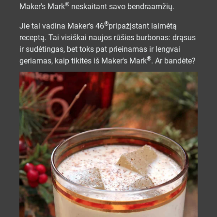
®
Maker's Mark
neskaitant savo bendraamžių.
®
Jie tai vadina Maker's 46
pripažįstant laimėtą
receptą. Tai visiškai naujos rūšies burbonas: drąsus
ir sudėtingas, bet toks pat prieinamas ir lengvai
®
geriamas, kaip tikitės iš Maker's Mark
. Ar bandėte?