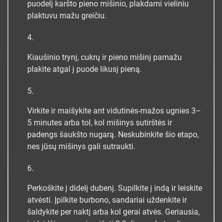
puodelį karšto pieno mišinio, plakdami vieliniu
plaktuvu mažu greičiu.
Kiaušinio trynį, cukrų ir pieno mišinį pamažu
plakite atgal į puode likusį pieną.
Virkite ir maišykite ant vidutinės-mažos ugnies 3–
5 minutes arba tol, kol mišinys sutirštės ir
padengs šaukšto nugarą. Neskubinkite šio etapo,
nes jūsų mišinys gali sutraukti.
Perkoškite į didelį dubenį. Supilkite į indą ir leiskite
atvėsti. Įpilkite burbono, sandariai uždenkite ir
šaldykite per naktį arba kol gerai atvės. Geriausia,