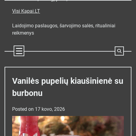
Skip
to
Visi Kapai.LT
content
Laidojimo paslaugos, šarvojimo salės, ritualiniai
reikmenys
Vanilės pupelių kiaušinienė su
burbonu
Posted on
17 kovo, 2026