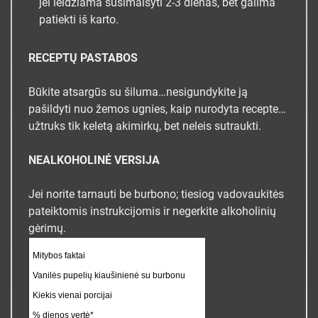
jei leidžiama susimaišyti 2-3 dienas, bet galima
patiekti iš karto.
RECEPTŲ PASTABOS
Būkite atsargūs su šiluma…nesigundykite ją
pašildyti nuo žemos ugnies, kaip nurodyta recepte…
užtruks tik keletą akimirkų, bet neleis sutraukti.
NEALKOHOLINĖ VERSIJA
Jei norite tarnauti be burbono; tiesiog vadovaukitės
pateiktomis instrukcijomis ir negerkite alkoholinių
gėrimų.
Mitybos faktai
Vanilės pupelių kiaušinienė su burbonu
Kiekis vienai porcijai
% dienos vertė*