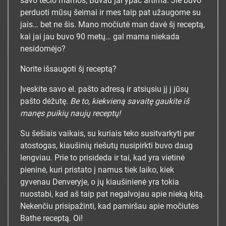
savo tėčio mamos; Buvau jai ypač artima. Jie buvo
perduoti mūsų šeimai ir mes taip pat užaugome su
jais… bet ne šis. Mano močiutė man davė šį receptą,
kai jai jau buvo 90 metų… gal mama niekada
nesidomėjo?
Norite išsaugoti šį receptą?
Įveskite savo el. pašto adresą ir atsiųsiu jį į jūsų
pašto dėžutę.
Be to, kiekvieną savaitę gaukite iš
manęs puikių naujų receptų!
Su šešiais vaikais, su kuriais teko susitvarkyti per
atostogas, kiaušinių riešutų nusipirkti buvo daug
lengviau. Prie to prisideda ir tai, kad yra vietinė
pieninė, kuri pristato į namus tiek laiko, kiek
gyvenau Denveryje, o jų kiaušinienė yra tokia
nuostabi, kad aš taip pat negalvojau apie nieką kitą.
Nekenčiu prisipažinti, kad pamiršau apie močiutės
Bathe receptą. Oi!