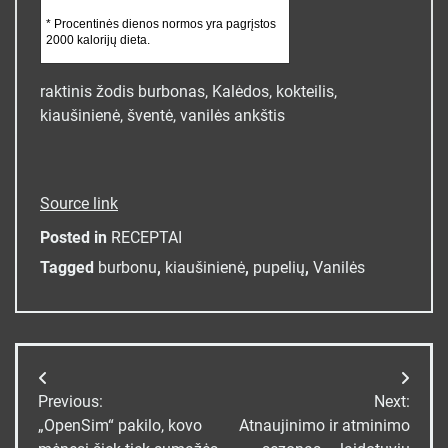
* Procentinės dienos normos yra pagrįstos
2000 kalorijų dieta.
raktinis žodis
burbonas, Kalėdos, kokteilis,
kiaušinienė, šventė, vanilės ankštis
Source link
Posted in
RECEPTAI
Tagged
burbonu
,
kiaušinienė
,
pupelių
,
Vanilės
Navigacija
Previous:
Next:
tarp
„OpenSim“ pakilo, kovo
Atnaujinimo ir atminimo