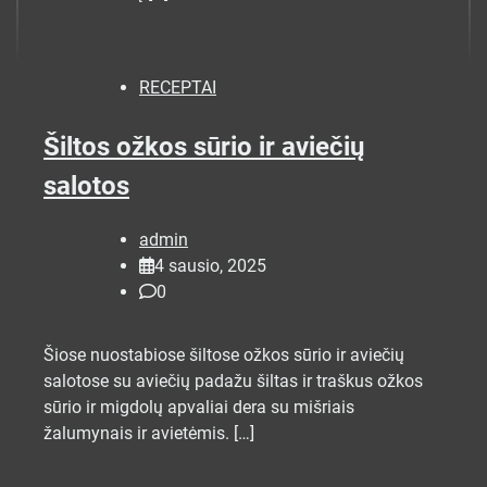
RECEPTAI
Šiltos ožkos sūrio ir aviečių
salotos
admin
4 sausio, 2025
0
Šiose nuostabiose šiltose ožkos sūrio ir aviečių
salotose su aviečių padažu šiltas ir traškus ožkos
sūrio ir migdolų apvaliai dera su mišriais
žalumynais ir avietėmis. […]