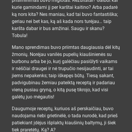
prisiminimas buvo miglotas. Rezultatai? Galbūt kai
kurie gamindami jį per karštai kaitino? Arba padarė
ką nors kita? Nes maniau, kad tai buvo fantastiška;
geriau nei bet kas, ką aš kada nors turėjau… taip
karšta dabar ir bus amžinai. Saugu ir skanu?
Tobula!
Mano sprendimas buvo priimtas daugiausia dėl kitų
žmonių. Norėjau vanilės pupelių kiaušinienės su
burbonu arba be jo, kurį galėčiau pasiūlyti vaikams
ir nėščiai draugei ir nė trupučio nesijaudinti, ar tai
jiems nepakenks; taip iškepęs būtų. Tiesą sakant,
padvigubinau žemiau pateiktą receptą ir padariau
vieną pusiau gryną, o kitą pusę tikrojo, kad visi
galėtų juo mėgautis!
Daugumoje receptų, kuriuos aš perskaičiau, buvo
naudojama riebi grietinėlė, o tada nurodė, kad prieš
patiekiant įdėjus išplaktų kiaušinių baltymų, ji šiek
tiek praretėtų. Ką? A?