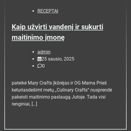
RECEPTAI
Kaip užvirti vandenį ir sukurti
maitinimo įmonę
admin
25 sausio, 2025
0
pateikė Mary Crafts Įkūrėjas ir OG Mama Prieš
keturiasdešimt metų „Culinary Crafts“ nusprendė
pakeisti maitinimo paslaugą Jutoje. Tada visi
renginiai, […]