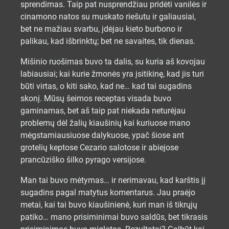
sprendimas. Taip pat nusprendžiau pridėti vanilės ir
cinamono natos su muskato riešutu ir galiausiai,
bet ne mažiau svarbu, įdėjau kieto burbono ir
palikau, kad išbrinktų; bet ne savaites, tik dienas.
Mišinio ruošimas buvo ta dalis, su kuria aš kovojau
labiausiai; kai kurie žmonės yra įsitikinę, kad jis turi
būti virtas, o kiti sako, kad ne… kad tai sugadins
skonį. Mūsų šeimos receptas visada buvo
gaminamas, bet aš taip pat niekada neturėjau
problemų dėl žalių kiaušinių kai kuriuose mano
mėgstamiausiuose dalykuose, ypač šiose ant
grotelių keptose Cezario salotose ir abiejose
prancūziško šilko pyrago versijose.
Man tai buvo mėtymas… ir nerimavau, kad karštis jį
sugadins pagal matytus komentarus. Jau praėjo
metai, kai tai buvo kiaušinienė, kuri man iš tikrųjų
patiko… mano prisiminimai buvo saldūs, bet tikrasis