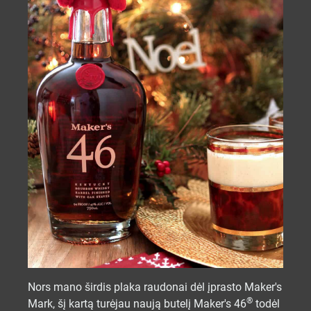
Nors mano širdis plaka raudonai dėl įprasto Maker's
®
Mark, šį kartą turėjau naują butelį Maker's 46
todėl