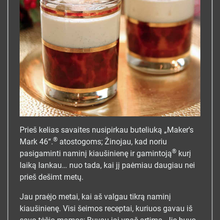
Prieš kelias savaites nusipirkau buteliuką „Maker's
®
Mark 46“.
atostogoms; Žinojau, kad noriu
®
pasigaminti naminį kiaušinienę ir gamintoją
kurį
laiką lankau… nuo tada, kai jį paėmiau daugiau nei
prieš dešimt metų.
Jau praėjo metai, kai aš valgau tikrą naminį
kiaušinienę. Visi šeimos receptai, kuriuos gavau iš