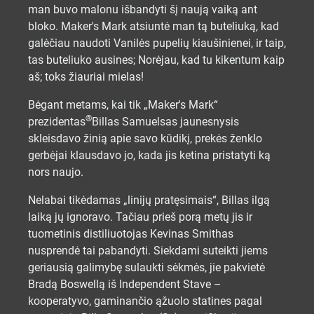
man buvo malonu išbandyti šį naują vaiką ant
bloko. Maker's Mark atsiuntė man tą buteliuką, kad
galėčiau naudoti Vanilės pupelių kiaušinienei, ir taip,
tas buteliuko ausines; Norėjau, kad tu kikentum kaip
aš; toks žiauriai mielas!
Bėgant metams, kai tik „Maker's Mark“
®
prezidentas
Billas Samuelsas jaunesnysis
skleisdavo žinią apie savo kūdikį, prekės ženklo
gerbėjai klausdavo jo, kada jis ketina pristatyti ką
nors naujo.
Nelabai tikėdamas „linijų pratęsimais“, Billas ilgą
laiką jų ignoravo. Tačiau prieš porą metų jis ir
tuometinis distiliuotojas Kevinas Smithas
nusprendė tai pabandyti. Siekdami suteikti jiems
geriausią galimybę sulaukti sėkmės, jie pakvietė
Bradą Boswellą iš Independent Stave –
kooperatyvo, gaminančio ąžuolo statines pagal