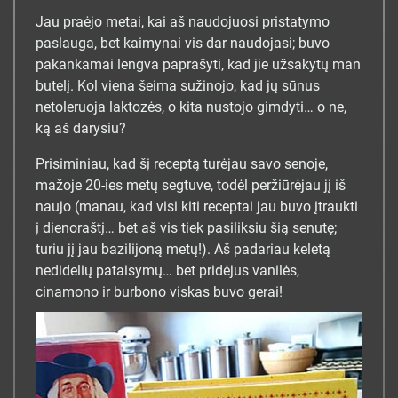
Jau praėjo metai, kai aš naudojuosi pristatymo
paslauga, bet kaimynai vis dar naudojasi; buvo
pakankamai lengva paprašyti, kad jie užsakytų man
butelį. Kol viena šeima sužinojo, kad jų sūnus
netoleruoja laktozės, o kita nustojo gimdyti… o ne,
ką aš darysiu?
Prisiminiau, kad šį receptą turėjau savo senoje,
mažoje 20-ies metų segtuve, todėl peržiūrėjau jį iš
naujo (manau, kad visi kiti receptai jau buvo įtraukti
į dienoraštį… bet aš vis tiek pasiliksiu šią senutę;
turiu jį jau bazilijoną metų!). Aš padariau keletą
nedidelių pataisymų… bet pridėjus vanilės,
cinamono ir burbono viskas buvo gerai!