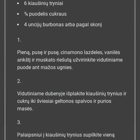
6
kiaušinių tryniai
¾
puodelis
cukraus
4
uncijų
burbonas
arba pagal skonį
Pieną, pusę ir pusę, cinamono lazdeles, vanilės
ankštį ir muskato riešutą užvirinkite vidutiniame
puode ant mažos ugnies.
Vidutiniame dubenyje išplakite kiaušinių trynius ir
cukrų iki šviesiai geltonos spalvos ir purios
masės.
Palaipsniui į kiaušinių trynius supilkite vieną