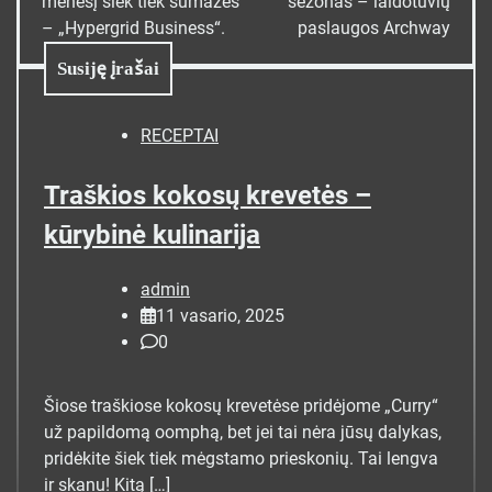
mėnesį šiek tiek sumažės
sezonas – laidotuvių
įrašų
– „Hypergrid Business“.
paslaugos Archway
Susiję įrašai
RECEPTAI
Traškios kokosų krevetės –
kūrybinė kulinarija
admin
11 vasario, 2025
0
Šiose traškiose kokosų krevetėse pridėjome „Curry“
už papildomą oomphą, bet jei tai nėra jūsų dalykas,
pridėkite šiek tiek mėgstamo prieskonių. Tai lengva
ir skanu! Kitą […]